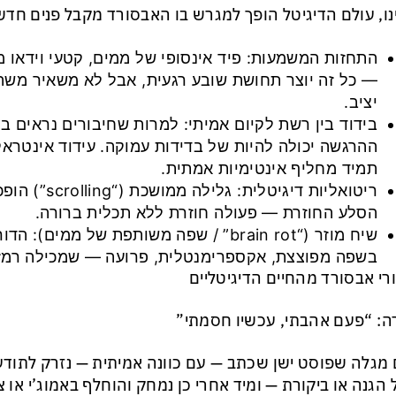
נו, עולם הדיגיטל הופך למגרש בו האבסורד מקבל פנים חדש
התחזות המשמעות: פיד אינסופי של ממים, קטעי וידאו מצ
— כל זה יוצר תחושת שובע רגעית, אבל לא משאיר משה
יציב.
בידוד בין רשת לקיום אמיתי: למרות שחיבורים נראים ב
ההרגשה יכולה להיות של בדידות עמוקה. עידוד אינטראק
תמיד מחליף אינטימיות אמתית.
ריטואליות דיגיטלי
הסלע החוזרת — פעולה חוזרת ללא תכלית ברורה.
שיח מוזר (“brain rot” / שפה משותפת של ממי
בשפה מפוצצת, אקספרימנטלית, פרועה — שמכילה רמז
רי אבסורד מהחיים הדיגיטליים
: “פעם אהבתי, עכשיו חסמתי”
מגלה שפוסט ישן שכתב — עם כוונה אמיתית — נזרק לתודע
 הגנה או ביקורת — ומיד אחרי כן נמחק והוחלף באמוג’י או