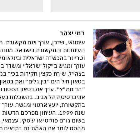
רמי יצהר
עיתונאי, שדרן, עורך ויזם תקשורת. 
וטריינר בהכשרה ישראלית ובינלאומי
עורך ומגיש ב״קול ישראל״ ומשדר בגל
בצה״ל, שירת כקצין חקירות בכיר במ
בטאון חיל הים ״בין גלים״ ואת בטא
״הד חמ״צ״. ערך את בטאון הסטודנט
אוניברסיטת תל אביב. בהשכלתו בעל 
בתקשורת, יועץ ארגוני ומגשר. עורך ״
שנת 1999. העיתון מפרסם חדש
בשום גורם פוליטי או עיסקי. עצמאי, ב
מהסס לומר את האמת גם בתנאים מס