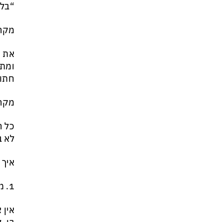
“בלת
מי היה מאמין שבאר שבע תנצח
את הכוכב האדום?
מקרה
את מ
חתול
מקר
כל ה
לא ב
איך 
1. מרד מקומי
אין 