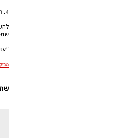
4. חיבור אנושי אמיתי
להשק
שמפר
״עני
מבזק
שתפ