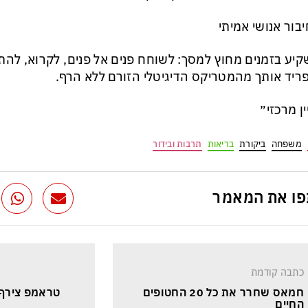
יע בזמנים מחוץ למסך: לשוחח פנים אל פנים, לקרוא, להת
יד אותך מהמטריקס הדיגיטלי הזורם ללא הרף.
ין מרכזי״
משפחה
ביקורת
בריאות
תרבות ובידור
ו את המאמר
כתבה קודמת
חמאס שחרר את כל 20 החטופים 
טראמפ צירף א
החיים