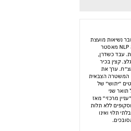
חבר נשיאות מועצת
העיתונות והתקשורת בישראל. מנחה NLP מאסטר
ת. עבד כשדרן,
צ. קצין בכיר
צ״ח. ערך את
ון המשטרה הצבאית
ים ״יתוש״ של
תואר שני
עניין מרכזי״ מאז
ות וסקופים ללא תלות
לתי תלוי ואינו
ובכים.