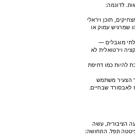
ות. לדוגמה:
חיקים, תוכן ויראלי
ו שמרגיש עמוק או
לתי מוגבלים —
ציה וירטואלית לא
ת: גלילה ממושכת (“scrolling”) הופכת להיות כמו דחיפת
ם): הדור הצעיר משתמש
 לאבסורד שבחיים.
ה הציבורית, עשה
 ציטטה תפל. התחושה: