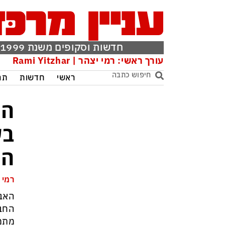
חדשות וסקופים משנת 1999
עורך ראשי: רמי יצהר | Rami Yitzhar
ראשי
חדשות
תר
המ
בש
הא
רמי 
האבס
החבר
מתמי