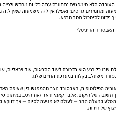
 העובדה הלא סימפטית נתחוורת עתה כל יום מחדש ולפיה ב
ות ומחמירים גורסים: ואפילו אין לזה משמעות שאין לזה 
ך נידונו לתיסכול חסר מרפא.
 האבסורד הדיגיטלי
ם שבו כל רגע הוא תזכורת לעוד התראות, עוד ויראליות, עו
ורד משתלב בקלות במערכת החיים שלנו.
וריה הפילוסופית, האבסורד נוצר מהמפגש בין שאיפת האד
־תשובה של היקום. אלבר קאמי תיאר זאת היטב במיתוס סיז
סלע במעלה ההר — לעולם לא מגיעה לסיום — אך דווקא 
יצוץ של חירות.