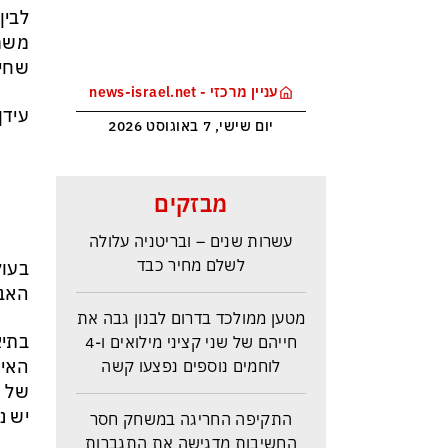
לבין
משמע
שחיי
עניין מרכזי - news-israel.net
עידן
יום שישי, 7 באוגוסט 2026
ראש הביון הבריטי מזהירה: העולם
מבזקים
נכנס לעידן המסוכן ביותר זה
עשרות שנים – ובריטניה עלולה
לשלם מחיר כבד
בעול
האבס
מטען ממולכד בדרום לבנון גבה את
חייהם של שני קציני מילואים ו-4
בתיא
לוחמים נוספים נפצעו קשה
האין
של ה
התקיפה החריגה במשחק חסר
יש נ
החשיבות מדגישה את התגברות