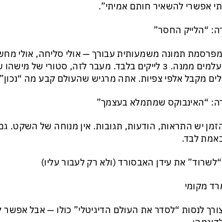
י אפשרי להשאיר חותם אמיתי”.
: “הלייק החסר”
פרסמת תמונה משמעותית עבורך — אולי סליחה, אולי מח
ומתעלמים ממנה. 3 לייקים בלבד. מעבר לזה, סטורי של מ
ים מקבל אלפי צפיות. אתה מרגיש שהעולם קבע מה “נכון” 
ה: “האינבוקס שמתמלא בעצמך”
זמן יש התראות, הודעות, תגובות. אין מנוחה של השקט. 
אמת לבד.
“לשרוד” את עידן האבסורד (ולא רק לעבור עליו)
צורך לנסות “לסדר את העולם הדיגיטלי” כולו — אבל אפשר 