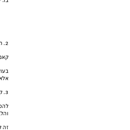
בו. 
2. תשוקה במקום תכלית
קאמי
בעול
אלא 
3. קבלה מודעת
להכי
והלב
זה ל