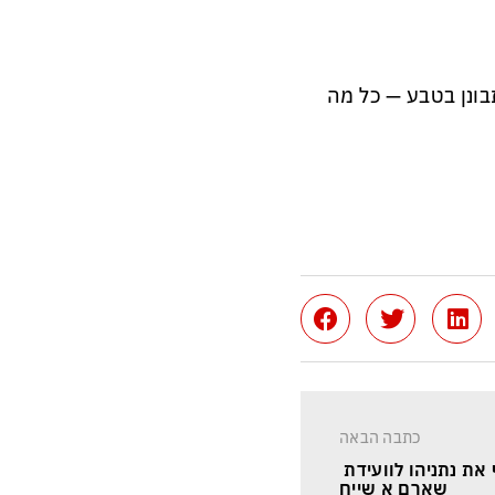
בונן בטבע — כל מה
כתבה הבאה
ת נתניהו לוועידת 
שארם א שייח