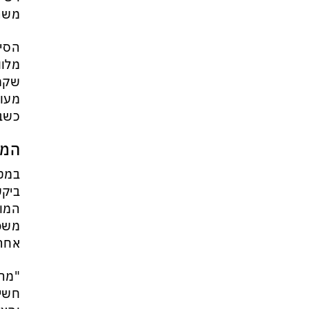
משרד
הסיכ
מלוו
שקמו
מעור
כשבר
המל
במטר
ביקש
המומ
משפט
אחרו
"מהנ
חשים