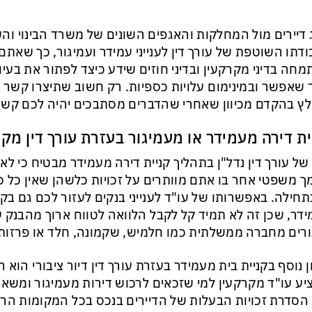
ג דיירים מול המחלקות והאגפים השונים של משרד הבינוי והש
דתו השוטפת של עורך דין לענייני עמידר ועמיגור, כך שאתם 
חה בדיני מקרקעין ובדיני חוזים שידע כיצד לפתור את בעי
שאפשר ובמינימום עלויות כספיות. רק חשוב שתיצרו קשר ע
ץ בהקדם מכיוון שאחרי שהדברים מסתבכים יהיה לכם קשה
ית דירה מעמידר או מעמיגור בעזרת עורך דין מק
י של עורך דין נדל"ן בתהליך קניית דירה מעמידר מבטיח כי ל
 משפטי אחר בו אתם מוותרים על זכויות כלשהן שאין כל ס
חילה. באפשרותו של עו"ד לענייני בנקים לעזור לכם גם ב
דר, שכן זה לא תמיד קל לקבל הלוואה לטווח ארוך מהבנק 
רים מחברה ממשלתית כמו חלמיש, שקמונה, חלד או פרזות
ן נוסף בקניית בית מעמידר בעזרת עורך דין דיור ציבורי הוא 
ע עו"ד מקרקעין למי שזכאים לרכוש דירות מעמיגור ומשא
 הסדרת זכויות הבעלות של הדיירים בנכס בכל המקומות הרלו