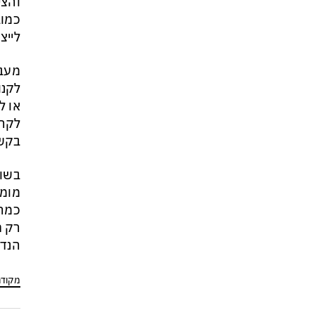
והצי
כמוב
לייצ
מעבר
לקנו
או ל
לקרא
בקשר
בשור
מומל
כמה 
רק ת
הנדר
מקוד