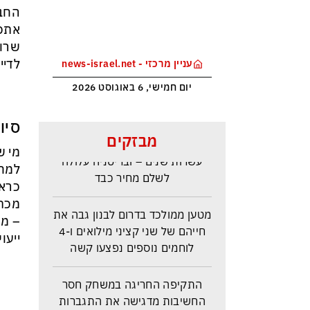
החבר
אתכם
שרון
לדיי
עניין מרכזי - news-israel.net
יום חמישי, 6 באוגוסט 2026
סיו
ראש הביון הבריטי מזהירה: העולם
מבזקים
נכנס לעידן המסוכן ביותר זה
מי ש
עשרות שנים – ובריטניה עלולה
למחל
לשלם מחיר כבד
כראו
מכתב
מטען ממולכד בדרום לבנון גבה את
– מש
חייהם של שני קציני מילואים ו-4
ייעו
לוחמים נוספים נפצעו קשה
התקיפה החריגה במשחק חסר
החשיבות מדגישה את התגברות