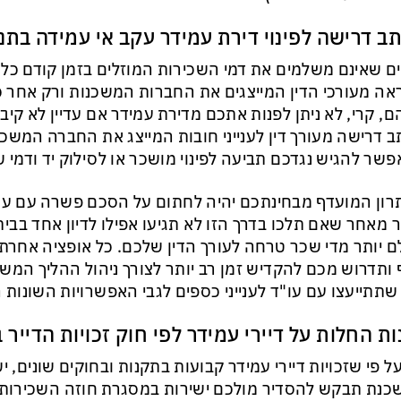
ב דרישה לפינוי דירת עמידר עקב אי עמידה בתנ
ים שאינם משלמים את דמי השכירות המוזלים בזמן קודם כל
ה מעורכי הדין המייצגים את החברות המשכנות ורק אחר כ
, קרי, לא ניתן לפנות אתכם מדירת עמידר אם עדיין לא קי
 דרישה מעורך דין לענייני חובות המייצג את החברה המשכ
פשר להגיש נגדכם תביעה לפינוי מושכר או לסילוק יד ודמי ש
ון המועדף מבחינתכם יהיה לחתום על הסכם פשרה עם עמידר
 מאחר שאם תלכו בדרך הזו לא תגיעו אפילו לדיון אחד בב
 יותר מדי שכר טרחה לעורך הדין שלכם. כל אופציה אחרת
ותדרוש מכם להקדיש זמן רב יותר לצורך ניהול ההליך המש
שתתייעצו עם עו"ד לענייני כספים לגבי האפשרויות השונות 
ות החלות על דיירי עמידר לפי חוק זכויות הדייר ב
ל פי שזכויות דיירי עמידר קבועות בתקנות ובחוקים שונים, 
נת תבקש להסדיר מולכם ישירות במסגרת חוזה השכירות ע