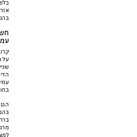
בלשכ
מי היה מאמין שבאר שבע תנצח
אזרח
את הכוכב האדום?
בהנח
חשי
עמי
קרוב
על ה
שניי
הדיר
עמיד
בחוד
הגנה
בהם 
ברחו
מרגי
למצו