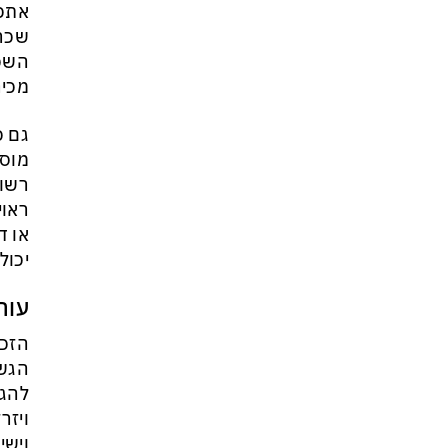
אתכם
שכר 
השכי
מכיר
גם כ
מוסד
רשום
ראוי
או ד
יכול
עור
הזכו
הגשת
להגי
ויזר
וישי