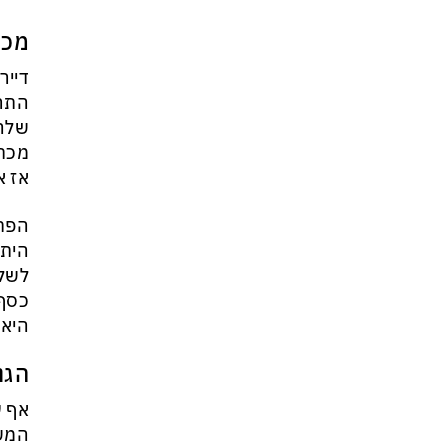
מכת
דייר
התרא
שלהם
מכתב
אז א
הפתר
היתר
לשלם
כסף 
היא 
הגנ
אף ע
המשכ