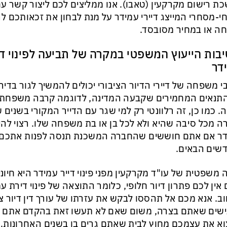
ת רישום מקרקעין (טאבו). אנו ממליצים לכם ליצור קשר עם
י-מסחרי המייצג דיירי עמידר על מנת לבחון את זכאותכם לר
ה או במחיר מסובסד.
בות הייעוץ המשפטי במקרה של תביעה לפינוי די
דר
י משפחה של דיירי הדיור הציבורי יכולים להמשיך לגור בדיר
תנאים המחמירים שקבעה המדינה, לדוגמה קרבה משפחתי
ה. כמו כן, זה רלוונטי רק למי שגר עם הדייר המקורי בשנים
ה מכל סיבה שהיא ולא לכל בן או בת משפחה שלו. רצוי להיווע
ר אם אתם חוששים שהחברה המשכנת תנסה לפנות אתכם 
שים הבאים.
 משפטית של עו"ד מקרקעין מפני פינוי דייר עמידר היא חיונ
אין לכם פתרון דיור חלופי, כלומר התוצאה של פינוי דירת ע
ב. אנא מכם אל תהססו לבקש את עזרתו של עורך דין דיור צ
שים שאתם בצרה, משום שאם לא תעשו זאת בהקדם אתם ע
א את עצמכם מחוץ לבית שאתם גרים בו בשנים האחרונות.