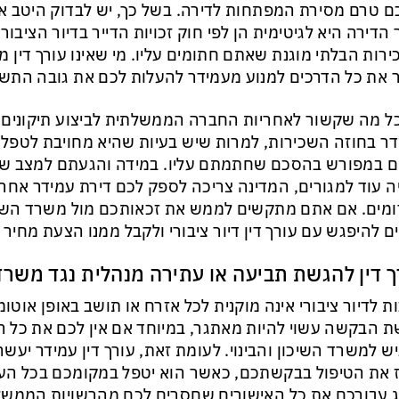
 טרם מסירת המפתחות לדירה. בשל כך, יש לבדוק היטב
הדירה היא לגיטימית הן לפי חוק זכויות הדייר בדיור הציבורי
רות הבלתי מוגנת שאתם חתומים עליו. מי שאינו עורך דין 
 את כל הדרכים למנוע מעמידר להעלות לכם את גובה התשל
ל מה שקשור לאחריות החברה הממשלתית לביצוע תיקונים ב
ר בחוזה השכירות, למרות שיש בעיות שהיא מחויבת לטפל 
 במפורש בהסכם שחתמתם עליו. במידה והגעתם למצב שה
ה עוד למגורים, המדינה צריכה לספק לכם דירת עמידר אחרת
ומים. אם אתם מתקשים לממש את זכאותכם מול משרד השיכו
ים להיפגש עם עורך דין דיור ציבורי ולקבל ממנו הצעת מחיר
ך דין להגשת תביעה או עתירה מנהלית נגד משרד ה
ת לדיור ציבורי אינה מוקנית לכל אזרח או תושב באופן אוטומ
 הבקשה עשוי להיות מאתגר, במיוחד אם אין לכם את כל 
ש למשרד השיכון והבינוי. לעומת זאת, עורך דין עמידר יעש
ז את הטיפול בבקשתכם, כאשר הוא יטפל במקומכם בכל העני
ג עבורכם את כל האישורים שחסרים לכם מהרשויות הממשלת