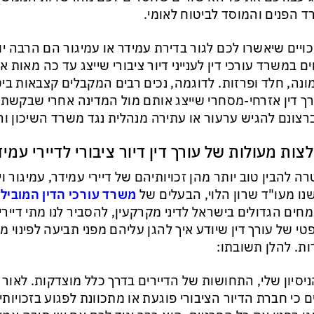
 הפנים והמוסד לביטוח לאומי.
ויים שיאשרו לכם לגור בדירת עמידר או עמיגור הם הרבה י
ים במשרד עורכי דין לענייני דיור ציבורי שייצג עד כה מאות או
נה, חלד ופרזות. לדוגמה, נכים רבים המקבלים קצבאות בי
ך דין אזרחי-מסחרי שייצג אותם מול המדינה אחרי שבקשת
צונם להגיש ערעור או עתירה מנהלית נגד משרד השיכון והבי
צות מעולות של עורך דין דיור ציבורי לדיירי עמיד
ה להבין טוב יותר מהן זכויותיהם של דיירי עמידר, עמיגור 
נו מעו"ד שרון הלוי, הבעלים של
משרד עורכי הדין המוביל
חים הגדולים בישראל לדיני מקרקעין, להסביר לנו מתי דיירים
י של עורך דין שיודע איך להגן עליהם מפני תביעה לפינוי מ
ת. להלן תשובתו:
יסיון שלי, התחושות של הדיירים בדרך כלל מוצדקות. לאו
 כי חברת הדיור הציבורי פוגעת או מתכוונת לפגוע בזכויותיכ