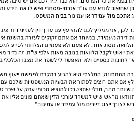
גו בפניו את כל הפרטים. הוא כבר יגיד לכם אם יש סיבה אמי
ן שחשוב לוודא עם עו"ד אזרחי-מסחרי שיש לו את הידע והכ
ג אתכם מול עמידר או עמיגור בבית המשפט.
 לכך, אני ממליץ לכם להתייעץ עם עורך דין לענייני דיור צי
ת דירה מעמידר, במיוחד אם אתם זקוקים לעזרה בהשגת אי
הלוואה מסוג אחר. לא פעם ולא פעמיים הצלחתי לסייע למסו
ת ייאוש לקבל הלוואות בגובה מאות אלפי ש"ח. זה נדיר מאו
 לחובות כספיים ולא יתאפשר לי לשפר את מצבו הכלכלי במ
ה התחתונה, המלצתי היא להגיע בהקדם לפגישת ייעוץ מש
ץ אם אתם רוצים לפתור את הבעיות המשפטיות שלכם עם ח
שיותר מהר, מבלי שתצטרכו להוציא סכומי עתק על שכר טרח
וודאו מראש שיש למשרד עורכי הדין שאתם פונים אליו את ה
ש לצורך ייצוג דיירים מול עמידר או עמיגור."
ם