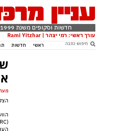
חדשות וסקופים משנת 1999
עורך ראשי: רמי יצהר | Rami Yitzhar
ראשי
חדשות
תר
של
אי
מערכ
הצל
הווע
הער