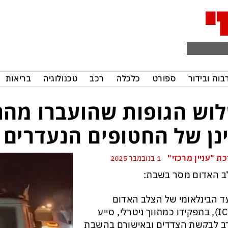
בות ובידור
ספורט
כלכלה
רכב
טכנולוגיה
בריאות
וש הגופות שהועברו מהר
נן של החטופים הנעדרים
ת "עניין מרכזי"
1 בנובמבר 2025
ב האדום מסר בשבת:
ד הבינלאומי של הצלב האדום
(ICRC), בתפקידו כמתווך ניטרלי, סייע
ב לבקשת הצדדים ובאישורם בהשבת