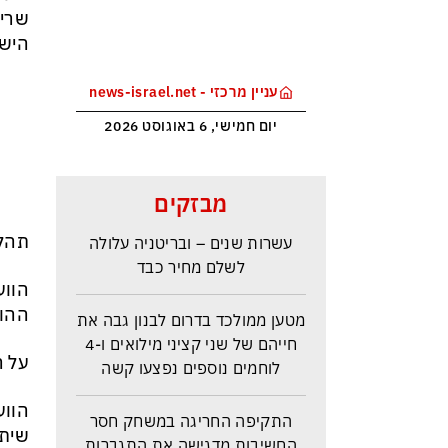
שריד
הישר
עניין מרכזי - news-israel.net
יום חמישי, 6 באוגוסט 2026
ראש הביון הבריטי מזהירה: העולם
מבזקים
נכנס לעידן המסוכן ביותר זה
עשרות שנים – ובריטניה עלולה
תהלי
לשלם מחיר כבד
הווע
מטען ממולכד בדרום לבנון גבה את
ההומ
חייהם של שני קציני מילואים ו-4
לוחמים נוספים נפצעו קשה
על ה
הווע
התקיפה החריגה במשחק חסר
החשיבות מדגישה את התגברות
שיתו