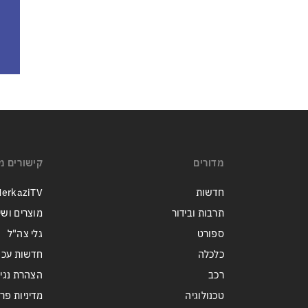
מדורים
קישורים מ
חדשות
erkaziTV
תרבות ובידור
מוצרים ושי
ספורט
גלי צה"ל
כלכלה
חדשות עכש
רכב
הצהרת נגי
טכנולוגיה
מדיניות פר