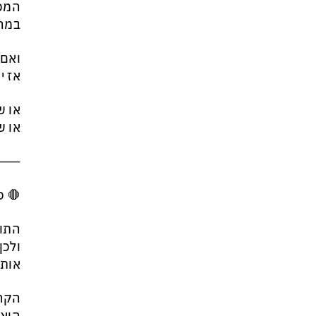
המכו
במה 
ואם 
אז י
או ש
או ש
⸻
🛑 סודות ה-NLP 
התוד
ולכן
אותנ
הקרב