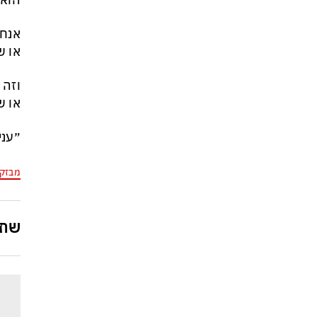
הוא 
אנחנ
או ש
וזה 
או ש
״עני
מבזק
שתפ