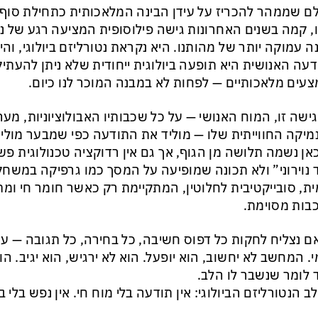
ם שממהר להכריז על עידן הבינה המלאכותית כתחילת סוף
, קמה בשנים האחרונות גישה פילוסופית המציעה רגע של נ
ה עמוקה יותר של מהותנו. היא נקראת נטורליזם ביולוגי, ו
עה האנושית היא תופעה ביולוגית ייחודית שלא ניתן להעתיק
עים מלאכותיים — לפחות לא במבנה המוכר לנו כיום.
גישה זו, המוח האנושי — על כל שכבותיו האבולוציוניות, מער
מיקה החווייתית שלו — מוליד את התודעה כפי שמבער מוליד
כאן נשמה תלושה מן הגוף, אך גם אין רדוקציה טכנולוגית פ
 נוירוני” ולא תכונה שמופיעה על המסך כמו גרפיקה במשחק 
ית, סובייקטיבית לחלוטין, המתקיימת רק כאשר חומר חי ומ
בות מסוימת.
ם נצליח לחקות כל דפוס חשיבה, כל בחירה, כל תגובה — עדיי
י. המחשב לא יחשוב, הוא יופעל. הוא לא ירגיש, הוא יגיב. ה
 לומר שנשבר לו הלב.
לב הנטורליזם הביולוגי: אין תודעה בלי מוח חי. אין נפש בלי בי