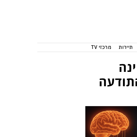
תיירות
מרכזי TV
נה
תודעה