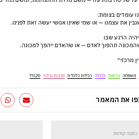
על שליטה בתודעה — משם נולדת ההתנהגות, ומשם נגזרים
ו עומדים בצומת:
נבין את עצמנו — או שמי שאינו אנושי יעשה זאת לפנינו.
יהיה הרגע שבו
המכונה תהפוך לאדם — או שהאדם ייהפך למכונה.
ין מרכזי״
משפחה
בריאות
כלכלה
רכילות כלכלית
תרבות ובידור
סקנדל
ו את המאמר
כתבה קודמת