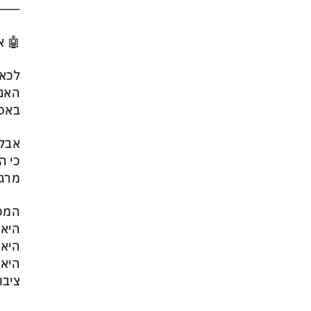
⸻
זה הפך לטרנד מסוכן בארה״ב:
כדי לנצח בפריימריז המתמודדים
🤖 א
מתחרים מי מתעב יותר את
ממשלת נתניהו
לכאו
האנו
באסט
אבל 
כי ה
מרגי
המכו
היא 
היא 
היא 
ציבו