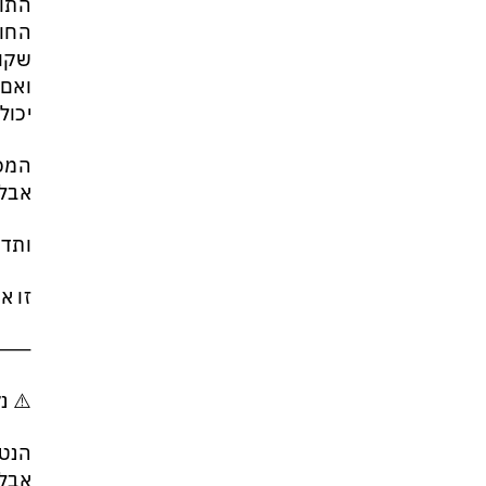
התוד
החול
שקו
ואם 
יכול
המכו
אבל 
ותדע
זו א
⸻
⚠️ נ
הנטורלי
אבל 