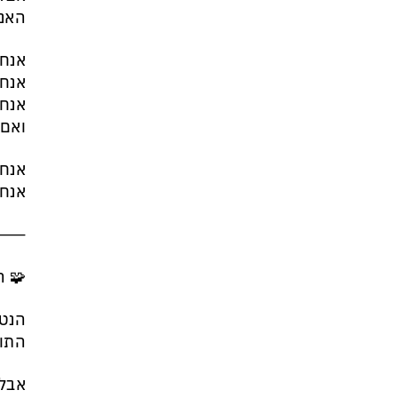
האנו
אנחנ
אנחנ
אנחנ
ואם 
אנחנ
אנחנ
⸻
🧩 
הנטו
התוד
אבל 