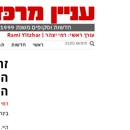
חדשות וסקופים משנת 1999
עורך ראשי: רמי יצהר | Rami Yitzhar
ראשי
חדשות
תר
זר
המ
הא
רמי 
בינה
היי.