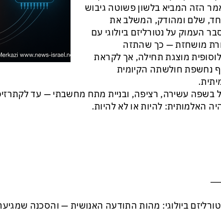
ר הזה המביא בלשון פשוטה גיבוש
ד, שלם ומהודק, המשלב את
ר העמוק על נטורליזם ביולוגי עם
רת מושחזת — כך שהתזה
וסופית מוצגת תחילה, אך לקראת
 נחשפת חולשתה הקיומית
תית.
 בשפה עשירה, רציפה, ובניית מתח מחשבתי — עד לקתרזיס
ה האלמותית: להיות או לא להיות.
טורליזם ביולוגי: מהות התודעה האנושית — והסכנה שמגיעה