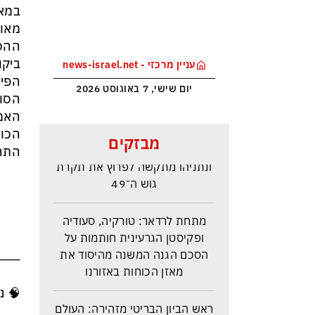
במאמ
מאוח
ההסב
ביקו
עניין מרכזי - news-israel.net
הפיל
יום שישי, 7 באוגוסט 2026
הסוף
האמי
סקר בחירות האמין בישראל –
הכול
מבזקים
איזנקוט מתבסס במקום הראשון –
התהי
ונתניהו מתקשה לפרוץ את תקרת
גוש ה־49
מתחת לרדאר: טורקיה, סעודיה
ופקיסטן הגרעינית חותמות על
הסכם הגנה המשנה מהיסוד את
⸻
מאזן הכוחות באזורנו
🧠 נ
ראש הביון הבריטי מזהירה: העולם