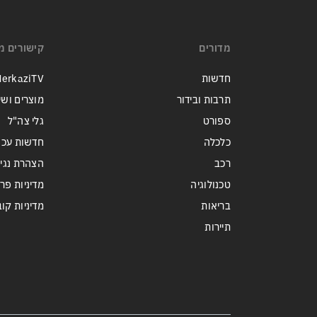
מדורים
קישורים מ
חדשות
erkaziTV
תרבות ובידור
מוצרים ושי
ספורט
גלי צה"ל
כלכלה
חדשות עכש
רכב
הצהרת נגי
טכנולוגיה
מדיניות פר
בריאות
מדיניות קובצי ie
תיירות