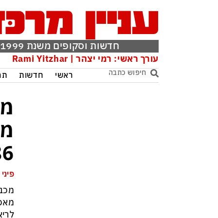
חדשות וסקופים משנת 1999
עורך ראשי: רמי יצהר | Rami Yitzhar
ראשי
חדשות
תר
מכ
מה
98:86 לר
פיני 
מכבי
לריא