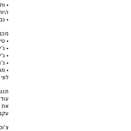
היור
• גבריא
מכבי
• טי ג’יי לי
• ג’יי 
• ג’יי ה
• ג’ון
• מרטי
לוני
תגוב
עודד
את ע
עקבי
צ’וס