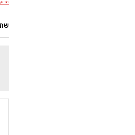
מבזק
שתפ