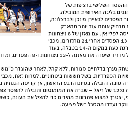
ההפסד השלישי ברציפות של
בים בליגה האירופית המובילה,
 הפסדים לבאיירן מינכן ולברצלונה,
 מרחיק אותם עוד יותר ממאבק
הכניסה לפלייאין. עם מאזן של 8 ניצחונות
מול 13 הפסדים אחרי 21 מחזורים, מכבי
מדורגת כעת במקום ה-14 בטבלה, בעוד
ד שיפרה את מאזנה ל-13 ניצחונות ו-8 הפסדים, ומדורגת במקום ה-6.
ק נערך בדלתיים סגורות, ללא קהל, לאחר שהוגדר כ”משחק 
יות הספרדיות, בשל חששות ביטחוניים. למרות זאת, מכב
ה טובה והובילה בסיום הרבע הראשון, אך קריסה הגנתית ב
ריצת 12:0 של ריאל – שברה את המומנטום והובילה להפסד צ
, יצטרך למצוא פתרונות מהירים כדי להציל את העונה, כשש
 ווקר נעדרו מהסגל בשל פציעה.