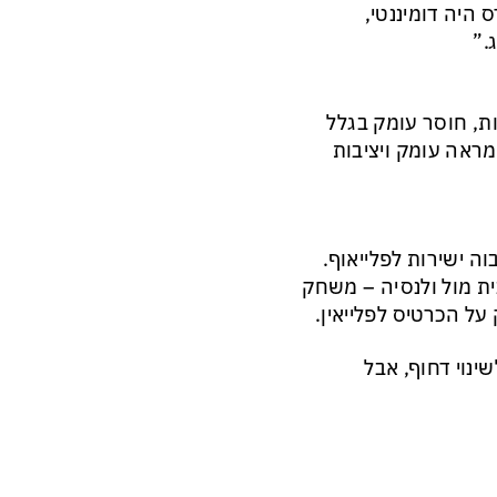
היה דומיננטי,
.”
ת, חוסר עומק בגלל
 מראה עומק ויציבות
על מקום גבוה ישירות לפלייאוף.
ב, לעומת זאת, תשחק במחזור הבא (מחזור 22) בבית מול ולנסיה – משחק
על הכרטיס לפלייאין.
נוי דחוף, אבל