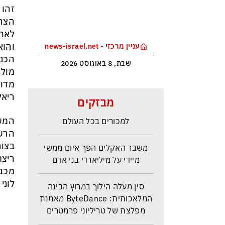
זהו 
הצהו
לאחר
והוא
עניין מרכזי - news-israel.net
שבת, 8 באוגוסט 2026
מלחמת טראמפ בקרטל הסמים
ריאל מדרי
מבזקים
הקולומביאני ייקר את הקוקאין
למכורים בכל העולם
המשח
הרשו
משבר האקלים הפך איום ממשי
בצור
מיידי על מיליארדי בני אדם
מכבי
סין מעלה הילוך במרוץ הבינה
לוני
המלאכותית: ByteDance מאמנת
מפלצת של טריליוני פרמטרים