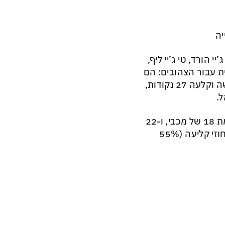
יה
הורד, טי ג’יי ליף,
ית עבור הצהובים: הם
קלעו 25 נקודות לעומת 21 של ריאל. ברבע השני, ריאל התאוששה וקלעה 27 נקודות,
המחצית השנייה הייתה של ריאל: 28 נקודות ברבע השלישי לעומת 18 של מכבי, ו-22
מול 21 ברבע הרביעי. ריאל שלטה בריבאונדים (36 מול 32) ובאחוזי קליעה (55%