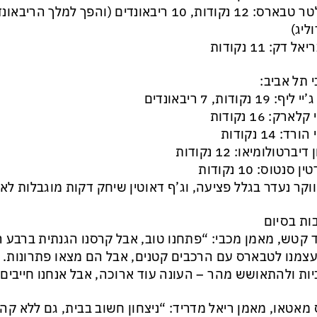
• וולטר טבארס: 12 נקודות, 10 ריבאונדים (והפך למ
וליג)
ל דק: 11 נקודות
 תל אביב:
ף: 19 נקודות, 7 ריבאונדים
קלארק: 16 נקודות
ורד: 14 נקודות
 דיברטולומיאו: 12 נקודות
ן סנטוס: 10 נקודות
 ווקר נעדר בגלל פציעה, וג’ף דאוטין שיחק דקות מוגבלות ל
ות בסיום
 קטש, מאמן מכבי: “פתחנו טוב, אבל קרסנו הגנתית ברבע ה
צמנו לטבארס עם הרכבים קטנים, אבל הם מצאו פתרונות. אנ
ות ולהתאושש מהר – העונה עוד ארוכה, אבל אנחנו חייבים
 מאטאו, מאמן ריאל מדריד: “ניצחון חשוב בבית, גם ללא קהל