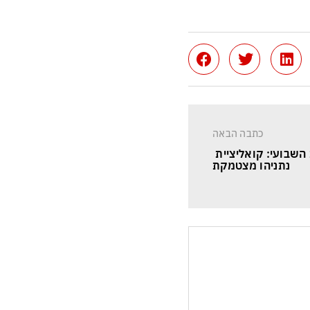
כתבה הבאה
שבועי: קואליציית 
נתניהו מצטמקת