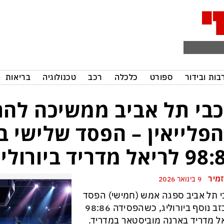
בות ובידור
ספורט
כלכלה
רכב
טכנולוגיה
בריאות
בי תל אביב ממשיכה לה
פלייאין – הפסד שלישי ב
יאל מדריד ביורוליג
זמיר
9 בינואר 2026
 תל אביב ספגה אמש (חמישי) הפסד
מאכזב נוסף ביורוליג, כשהפסידה 98:86
ל מדריד בארנה מוביסטאר במדריד.