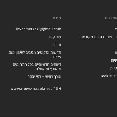
ומלצים
מידע
inyanmerkazi@gmail.com
M
רותים – כתבות מקודמות
צור קשר
אודות
יו
חדשות וסקופים מסביב לשעון מאז
1999
שות
דיווחים חדשותיים בכל התחומים
טיות
מהארץ ומהעולם
Cook
עורך ראשי – רמי יצהר
אתר : www.news-israel.net