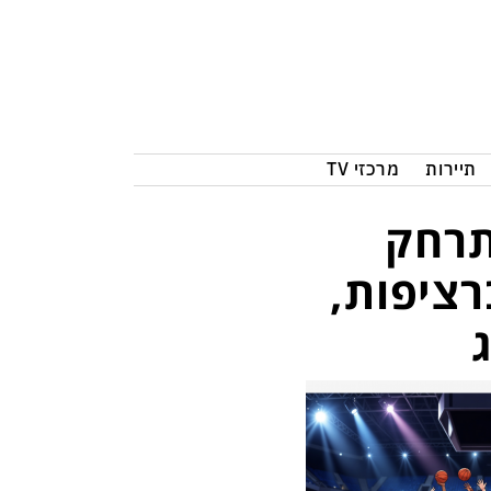
תיירות
מרכזי TV
תרחק
רציפות,