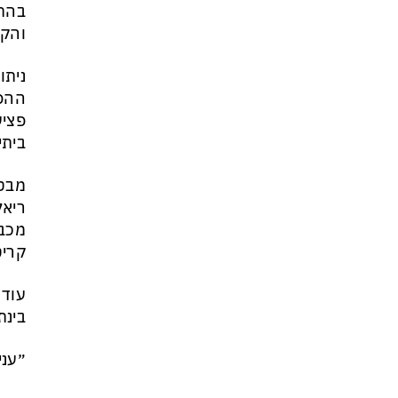
בהתק
והקב
ניתו
ההפס
פציע
ביתי
מבט
קריט
עוד 
בינת
״עני