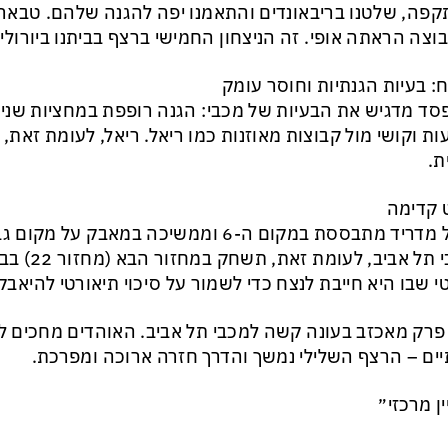
פה, שלטנו בריבאונדים והתאמנו יפה להגנה שלהם. טבארס 
וצה הראתה אופי. זה הניצחון החמישי ברצף בביתנו ביורוליג
ח: בעיות הגנתיות וחוסר עומק
ד מדגיש את הבעיות של מכבי: הגנה רופפת במחציות שניו
ות וקושי מול קבוצות מאוזנות כמו ריאל. ריאל, לעומת זאת,
ת.
 קדימה
ריאל מדריד מתבססת במקום ה-6 וממשיכה במאבק 
מכבי תל אבי
י שבו היא חייבת לנצח כדי לשמור על סיכוי תיאורטי להיאבק 
פרק מאכזב בעונה קשה למכבי תל אביב. האוהדים מחכים לשי
יים – הרצף השלילי נמשך והדרך חזרה ארוכה ומפרכת.
ין מרכזי״