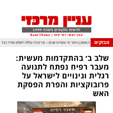
חדשות וסקופים משנת 1999
עורך ראשי: רמי יצהר | Rami Yitzhar
מבזקים
העולם נכנס לעידן המסוכן ביותר זה עשרות שנים – ובריטניה עלולה לשלם מחיר כבד
עם עומאן לגבי תפעול משותף של מצר הורמוז – אם טראמפ יאשר המלחמה תסתיים
שלב ב׳ בהתקדמות מעשית:
מי היה מאמין שבאר שבע תנצח את הכוכב האדום?
מעבר רפיח נפתח לתנועה
ה ומיירטים להגנה – טראמפ נשאר רק עם ציוצי האיום המגוחכים שלא מזיזים לטהרן
רגלית וגינויים לישראל על
דום כמדיניות: כך הפכה ההוצאה להורג לכלי ההרתעה המרכזי של המשטר האיראני
פרובוקציות והפרת הפסקת
, א-סיסי, ארדואן ושליט קטאר מכנסים פגישת ״כיפה אדומה״ לנתניהו בנושא עזה
האש