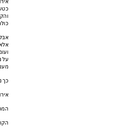
אירו
כטעו
והקו
כולה
אבל 
אלא 
ועומ
על נ
מעמד
כך נ
אירו
המפר
הקונ