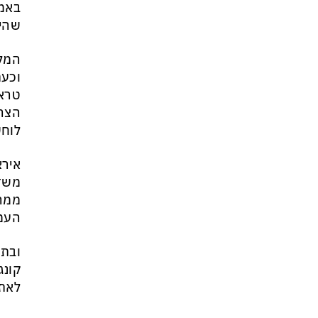
באמר
שהיש
המלח
וכעת
טראמ
הצהר
לוחש
אירא
משדר
ממהר
העמד
ובתו
קונג
לאתר