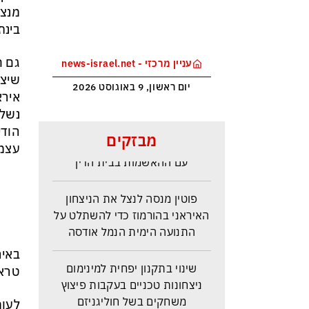
מנצל
בינת
גם ח
עניין מרכזי - news-israel.net
שיצב
יום ראשון, 9 באוגוסט 2026
אירא
נשלח
הפלפולים המשפטיים אינם
הודי
מבזקים
מועילים: טבריה נאלצת להתמודד
עצמו
עם ההאשמות בבית הדין
פוטין מנסה לנצל את הניצחון
האיראני בהורמוז כדי להשתלט על
התנועה הימית הנמל אודסה
באיר
שינוי בתקנון יפחית למינימום
טראמ
ניצחונות טכניים בעקבות פיצוץ
משחקים בשל חוליגניזם
לעומ