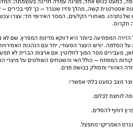
פה, כמעט כגוש אחד, מציגה עמדה חריגה בעוצמתה: המל
ת אסטרטגית קשה, מהלך פזיז שנגרר — כך לפי בכירים — 
 של נתניהו. מאחורי הקלעים, המסר האירופי חד: עצרו עכש
 תקרוס.
הזירה המפתיעה ביותר היא דווקא מדינות המפרץ. שם לא 
על הסלמה. יורש העצר הסעודי, יחד עם הנהגות האמירויות,
אן, מעבירים מסר הפוך לחלוטין: אם ארצות הברית לא תפ
קודות המפתח — כולל האי והשטחים השולטים על מיצרי הו
ה האזורי ותסולק בבושת פנים.
וצר מצב כמעט בלתי אפשרי:
פה לוחצת לבלום.
ץ דוחף להסלים.
גרס האמריקני מתפצל.