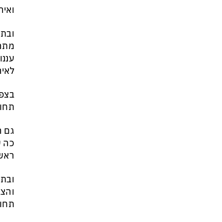
ואיר
ובתו
מתרח
עננו
לאיר
בצפו
תחוש
גם ה
כה ש
ראשו
ובתו
והצב
תחוש