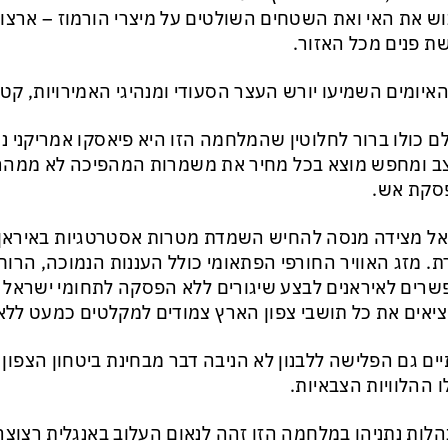
וש את האי ואת השטחים השולטים על מיצרי הורמוז – ארצו
ת פנים מכל האזור.
איומים השמיעו יורש העצר הסעודי ומנהיגי האמירויות, קטאר
ם כולו ברור לחלוטין שהמלחמה הזו היא פיאסקו אמריקני נ
 ומחפש מוצא בכל מחיר את משמרות המהפיכה לא ממהרי
סקת אש.
ל מצידה מנסה להחיש השמדת מטרות אסטרטגיות באיראן 
. מזג האוויר החורפי הפתאומי כולל העננות הנמוכה, הרו
רים לאיראנים לבצע שיגורים ללא הפסקה לתחומי ישראל וא
יאים את כל תושבי צפון הארץ צמודים למקלטים כמעט ללא
יים גם הפלישה ללבנון לא הניבה דבר מבחינת ביטחון הצפון
 ההלוויות הצבאיות.
לות נתניהו במלחמה הזו זהה לנאום העלוב באנגלית רצוצ