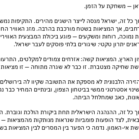
אן — משחקת על הזמן.
ך כל זה, ישראל מנסה לייצר הישגים מהירים. התקיפות נמש
בים, אך המציאות בשטח מורכבת בהרבה. מזג האוויר החור
ת נמוכה, רוחות ומשקעים — פוגע ביכולת המבצעית האווירית
אנים יתרון טקטי: שיגורים בלתי פוסקים לעבר ישראל.
ן הארץ, המציאות קשה: אזרחים צמודים למקלטים, התרעו
ת שחיקה מצטברת. זו כבר לא שגרה מתוחה — זו מציאות
זירה הלבנונית לא מספקת את התשובה שקיוו לה בירושלים.
ינוי אסטרטגי ממשי בביטחון הצפון, ובינתיים המחיר כבר נג
נות, כאב שמחלחל הביתה.
ך כל זה, ההנהגה הישראלית תחת ביקורת הולכת וגוברת. ה
אית, לצד הופעות פומביות שנראות מנותקות מהמציאות — 
ת אי-האמון. נדמה כי הפער בין המסרים לבין המציאות בש