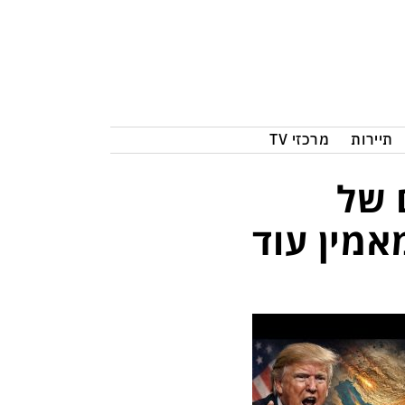
תיירות
מרכזי TV
 של
אמין עוד