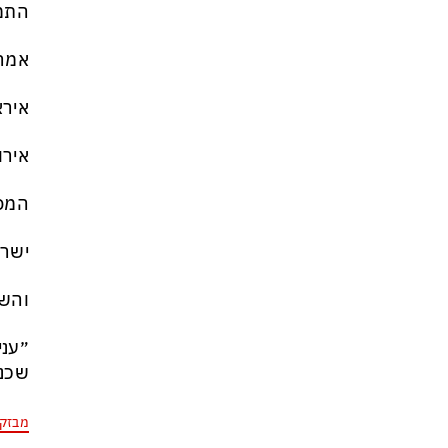
התמו
אמרי
אירא
אירו
המפ
ישרא
והשא
שכנר
מבזק