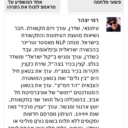
פשעי מלחמה
אחד המשפיע על 
טראמפ לזנוח את נתניהו
רמי יצהר
עיתונאי, שדרן, עורך ויזם תקשורת. חבר
נשיאות מועצת העיתונות והתקשורת
בישראל. מנחה NLP מאסטר וטריינר
בהכשרה ישראלית ובינלאומית. עבד
כשדרן, עורך ומגיש ב״קול ישראל״ ומשדר
בגלצ. קצין בכיר בצה״ל, שירת כקצין
חקירות בכיר במצ״ח. ערך את בטאון חיל
הים ״בין גלים״ ואת בטאון המשטרה
הצבאית ״הד חמ״צ״. ערך את בטאון
הסטודנטים ״יתוש״ של אוניברסיטת תל
אביב. בהשכלתו בעל תואר שני בתקשורת,
יועץ ארגוני ומגשר. עורך ״עניין מרכזי״ מאז
שנת 1999. העיתון מפרסם חדשות
וסקופים ללא תלות בשום גורם פוליטי או