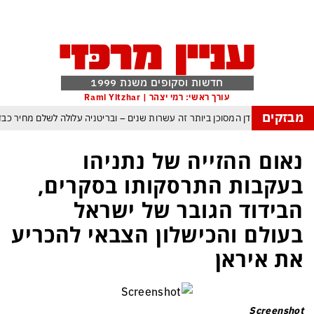
חדשות וסקופים משנת 1999
עורך ראשי: רמי יצהר | Rami Yitzhar
מבזקים
ה: העולם נכנס לעידן המסוכן ביותר זה עשרות שנים – ובריטניה עלולה לשלם מחיר כ
ת עם עומאן לגבי תפעול משותף של מצר הורמוז – אם טראמפ יאשר המלחמה תסתי
נאום ההזייה של נתניהו
מי היה מאמין שבאר שבע תנצח את הכוכב האדום?
בעקבות התרסקותו בסקרים,
תקפה ומיירטים להגנה – טראמפ נשאר רק עם ציוצי האיום המגוחכים שלא מזיזים לטה
הבידוד הגובר של ישראל
גרדום כמדיניות: כך הפכה ההוצאה להורג לכלי ההרתעה המרכזי של המשטר האירא
בעולם והכישלון הצבאי להכריע
מפ, א-סיסי, ארדואן ושליט קטאר מכנסים פגישת ״כיפה אדומה״ לנתניהו בנושא ע
את איראן
Screenshot