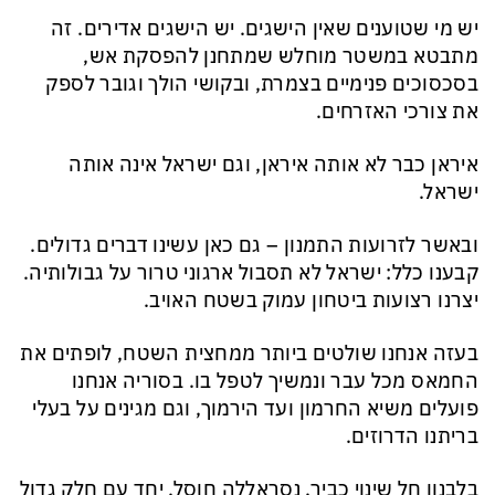
יש מי שטוענים שאין הישגים. יש הישגים אדירים. זה
מתבטא במשטר מוחלש שמתחנן להפסקת אש,
בסכסוכים פנימיים בצמרת, ובקושי הולך וגובר לספק
את צורכי האזרחים.
איראן כבר לא אותה איראן, וגם ישראל אינה אותה
ישראל.
ובאשר לזרועות התמנון – גם כאן עשינו דברים גדולים.
קבענו כלל: ישראל לא תסבול ארגוני טרור על גבולותיה.
יצרנו רצועות ביטחון עמוק בשטח האויב.
בעזה אנחנו שולטים ביותר ממחצית השטח, לופתים את
החמאס מכל עבר ונמשיך לטפל בו. בסוריה אנחנו
פועלים משיא החרמון ועד הירמוך, וגם מגינים על בעלי
בריתנו הדרוזים.
בלבנון חל שינוי כביר. נסראללה חוסל, יחד עם חלק גדול