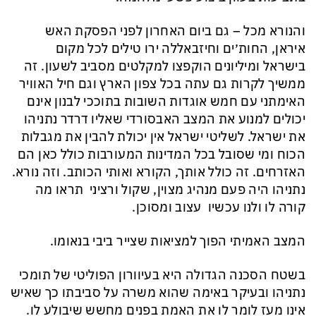
והנורא מכל – גם ביום האחרון לפני הפסקת האש
איראן, החות׳ים וחיזבאללה ירו טילים לכל מקום
בישראל ומיליונים הוקפצו למקלטים מסביב לשעון. זה
ממשיך לקרות גם עתה בכל צפון הארץ וגם חיל האוויר
האימתני עם חמש אוגדות השובות בתוככי לבנון אינם
יכולים למנוע את המצב האבסורדי שאליו דרדר נתניהו
את ישראל. לשליטי ישראל אין יכולת להבין את מגבלות
הכוח ומי שסובל בכל המדינות המעורבות כולל כאן הם
האזרחים. זה כולל אותך, הקורא ואותי הכותב. וזה נורא.
נתניהו היה פעם מנהיג מצוין, שקול ורציני תראו מה
קורה לו ולנו עכשיו עצוב ומסוכן.
המצב האמיתי הפוך למציאות שצייר ביבי בנאומו.
בשטח הסכנה הגדולה היא בעיוורון הפוליטי של תומכי
נתניהו ובעיקר באימה שהוא משרה על סביבתו כך שאיש
אינו מעז לומר לו את האמת בפנים מחשש שיבולע לו.