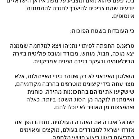
בכל פעם שהוא נואם ומצביע על מפת איראן הישראלים
יודעים שהם צריכים להיערך לחזרה להתמגנות
אינסופים.
כי העובדות בשטח הפוכות:
טראמפ התפתה לפיתויי נתניהו ויצא למלחמה שממנה
יצא מוכה, חבול, מותש, מבודד ומובס פוליטית בזירה
הבינלאומית ובעיקר בזירה הפנים אמריקנית.
השלטון האיראני לא רק שנותר בידי האייתולות, אלא
מצוי עתה בידי קיצונים מוטרפים בהרבה מקודמיהם,
שישקיעו את ימיהם בהתכוננות מהירה, כוחנית
ואיימתנית לנקמה מן הסוג השטני ביותר. כאלה
שהפצצות מן האוויר לא יוכלו להם.
ישראל איבדה את האהדה העולמית. נתניהו הפך את
אזרחי ישראל למבודדים בעולם, מוקצים ומאוימים
בתביעות בעוון ביצוע פשעי מלחמה.