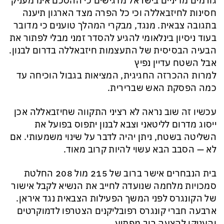
גורמים מדיניים בישראל מדגישים כי ההסכם אינו מעניק
חסינות לחיזבאללה וכי כל הפרה מצד הארגון תיענה
בתגובה צבאית. מנגד, מבקרי המהלך טוענים כי מדובר
בעוד ניסיון בינלאומי להגיע להסדר זמני מבלי לפתור את
הבעיה הבסיסית של התעצמות חיזבאללה בדרום לבנון.
אבל השטח עדיין נפיץ
למרות ההכרזה החגיגית, המציאות בגבול הוכיחה עד
כמה הפסקת האש שברירית.
עכשיו זה שוב נראה לא רציני התקווה שחיזבאללה אכן
ייסוג מדרום לליטאני וצבא לבנון יתפוס בפועל את
השליטה בשטח, ניתן יהיה לדבר על שינוי משמעותי. אם
לא — הסבב הבא עשוי להיות קרוב מאוד.
בית הנבחרים אישר ברוב של 215 מול 208 החלטת
סמכויות מלחמה שנועדה לחייב את הנשיא לקבל אישור
של הקונגרס לפני המשך הפעילות הצבאית נגד איראן.
ארבעה חברי קונגרס רפובליקנים הצטרפו לדמוקרטים
והעניקו להצעה רוב מפתיע.