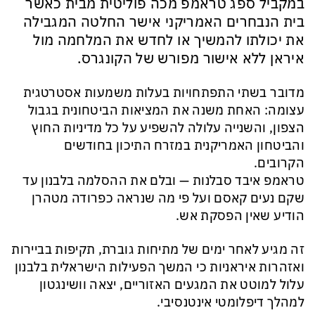
במקביל ספג טראמפ מכה פוליטית מבית כאשר
בית הנבחרים האמריקני אישר החלטה המגבילה
את יכולתו להמשיך או לחדש את המלחמה מול
איראן ללא אישור מפורש של הקונגרס.
מדובר בשתי התפתחויות בעלות משמעות אסטרטגית
עצומה: האחת משנה את המציאות הביטחונית בגבול
הצפון, והשנייה עלולה להשפיע על כל מדיניות החוץ
והביטחון האמריקנית במזרח התיכון בחודשים
הקרובים.
טראמפ איבד סבלנות — ובלם את ההסלמה בלבנון עד
שקם נעים קאסם ועל פי מה שנראה כפרודה מטהרן
הודיע שאין הפסקת אש.
זה מגיע לאחר ימים של מתיחות גוברת, תקיפות בביירות
ואזהרות איראניות כי המשך הפעילות הישראלית בלבנון
עלול למוטט את המגעים האזוריים, יצאה וושינגטון
למהלך דיפלומטי אינטנסיבי.