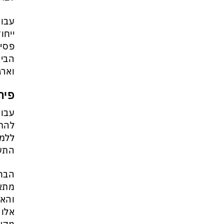
עבור
ייחו
פסיכ
הביר
וארג
פית
עבור
להתק
ללמו
התעס
הבחי
מתאר
והאו
אלו 