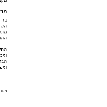
מקצו
מבט
בחיר
השיל
מוסד
התחר
החלט
ומכו
הבחי
ומשמ
מקוד