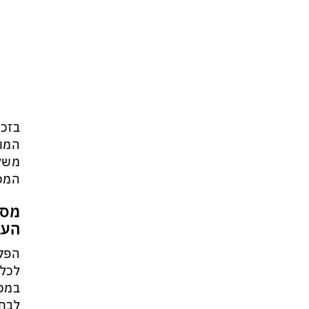
בזכו
המות
משלב
המכל
מסל
העב
הפקו
לכל 
במסל
לבחו