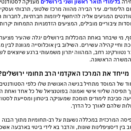
ירה
בלימודי תואר ראשון ושני בירושלים
מעניקה לסטודנטי
ם הלימודים. עיר הבירה מהווה מרכז שלטוני, תרבותי ועסק
דנטים המגיעים אליה להיחשף ליוזמות חברתיות, לחברות ה
סדות ציבוריים מובילים, המציעים הזדמנויות התמחות יקרות 
ף, מי שיבחר באחת המכללות בירושלים יגלה שהעיר מציעה
ת וחיי קהילה עשירים. השילוב בין אוכלוסייה מגוונת לבין
ר נטוורקינג רחב, המהווה יתרון משמעותי ברגע שיוצאים ל
המשרה הראשונה.
מייחד את המרכז האקדמי הרב תחומי ירושלים?
וד של המוסד מתחיל בגישה האנושית שלו כלפי הסטודנטים
 תפיסה שליווי אישי ואמונה בפוטנציאל של כל אחד ואחת
עה סביבת לימודים תומכת שמעניקה ביטחון ומסייעת לסטו
לות שלהם לאורך כל הדרך.
סה המרכזית במכללה נשענת על רב-תחומיות מתוך הבנה ש
ב בין דיסציפלינות שונות, והדבר בא לידי ביטוי בארבעה אשכו