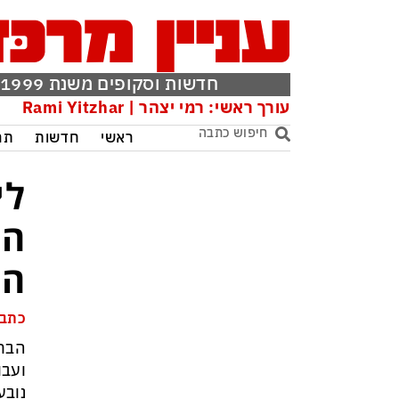
חדשות וסקופים משנת 1999
עורך ראשי: רמי יצהר | Rami Yitzhar
ראשי
חדשות
תר
לי
הכ
הר
כתבה
הבחי
ועבו
נובע