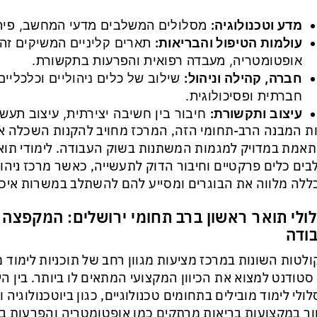
מדע וטכנולוגיה:
מסלולים המשלבים מדעי המחשב, פיתוח
עולמות הטיפול והבריאות:
תארים קליניים המשיקים זה 
אופטומטריה, מעבדה רפואית והפרעות בתקשורת.
חברה, קהילה וניהול:
שילוב של כלים ניהוליים וכלכליים
חברתית ופסיכולוגית.
עיצוב ותקשורת:
חיבור בין חשיבה יצירתית, עיצוב תעשיי
ת המבנה הרב-תחומי הזה, המרכז מחויב להקנות השכלה א
אמת במדויק למגמות המשתנות בשוק העבודה. לימודי תוא
ים כלים פרקטיים וחיבור הדוק לתעשייה, כאשר מרכז ניהו
לה מלווה את הבוגרים ומסייע להם להשתלב במשרות איכות
ולי תואר ראשון ברב תחומי ירושלים: המקפצה
ודה
לטות השונות במרכז מציעות מגוון רחב של תוכניות לימוד
סטודנט למצוא את הכיוון המקצועי המתאים לו ביותר. בין ה
ולי לימוד מובילים בתחומים טכנולוגיים, כגון ביוטכנולוגיה
ר במקצועות בריאות מרתקים כמו אופטומטריה והפרעות ב