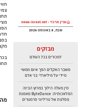
חווי
צמיח
תחומ
מציע
עניין מרכזי - news-israel.net
הפות
שבת, 8 באוגוסט 2026
חדש
בסבי
מלחמת טראמפ בקרטל הסמים
מקצו
מבזקים
הקולומביאני ייקר את הקוקאין
למכורים בכל העולם
בכתב
תחומ
משבר האקלים הפך איום ממשי
מיידי על מיליארדי בני אדם
סין מעלה הילוך במרוץ הבינה
המלאכותית: ByteDance מאמנת
מפלצת של טריליוני פרמטרים
מהם