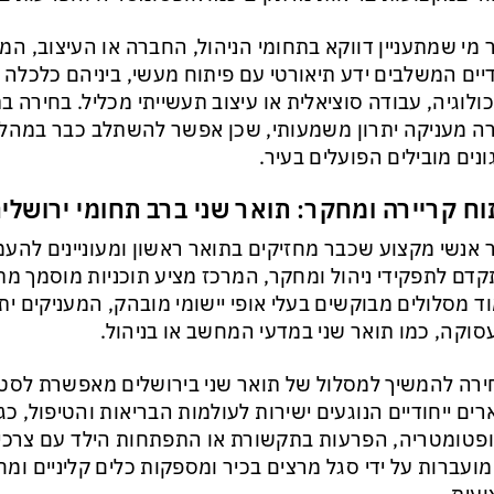
 מי שמתעניין דווקא בתחומי הניהול, החברה או העיצוב, המ
דיים המשלבים ידע תיאורטי עם פיתוח מעשי, ביניהם כלכלה 
ולוגיה, עבודה סוציאלית או עיצוב תעשייתי מכליל. בחירה ב
ה מעניקה יתרון משמעותי, שכן אפשר להשתלב כבר במהלך
ונים מובילים הפועלים בעיר.
וח קריירה ומחקר: תואר שני ברב תחומי ירושלי
 אנשי מקצוע שכבר מחזיקים בתואר ראשון ומעוניינים להע
דם לתפקידי ניהול ומחקר, המרכז מציע תוכניות מוסמך מתקד
ד מסלולים מבוקשים בעלי אופי יישומי מובהק, המעניקים ית
וקה, כמו תואר שני במדעי המחשב או בניהול.
רה להמשיך למסלול של תואר שני בירושלים מאפשרת לסטו
ים ייחודיים הנוגעים ישירות לעולמות הבריאות והטיפול, כגו
פטומטריה, הפרעות בתקשורת או התפתחות הילד עם צרכים 
מועברות על ידי סגל מרצים בכיר ומספקות כלים קליניים ומ