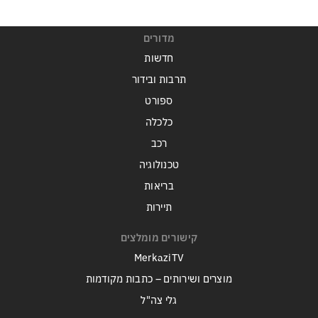
מדורים
חדשות
תרבות ובידור
ספורט
כלכלה
רכב
טכנולוגיה
בריאות
תיירות
קישורים מומלצים
MerkaziTV
מוצרים ושירותים – כתבות מקודמות
גלי צה"ל