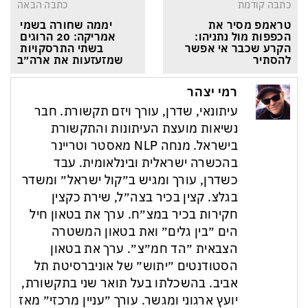
כתבה קודמת
כתבה הבאה
טראמפ מסיר את 
יממה שחורה בשמי 
הכפפות מול נתניהו: 
אמריקה: 20 הרוגים 
הקרע שכבר אי אפשר 
בשתי התרסקויות 
להסתיר
שמזעזעות את ארה״ב
רמי יצהר
עיתונאי, שדרן, עורך ויזם תקשורת. חבר
נשיאות מועצת העיתונות והתקשורת
בישראל. מנחה NLP מאסטר וטריינר
בהכשרה ישראלית ובינלאומית. עבד
כשדרן, עורך ומגיש ב״קול ישראל״ ומשדר
בגלצ. קצין בכיר בצה״ל, שירת כקצין
חקירות בכיר במצ״ח. ערך את בטאון חיל
הים ״בין גלים״ ואת בטאון המשטרה
הצבאית ״הד חמ״צ״. ערך את בטאון
הסטודנטים ״יתוש״ של אוניברסיטת תל
אביב. בהשכלתו בעל תואר שני בתקשורת,
יועץ ארגוני ומגשר. עורך ״עניין מרכזי״ מאז