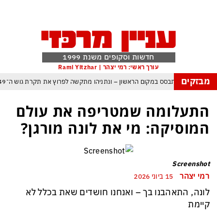
חדשות וסקופים משנת 1999
עורך ראשי: רמי יצהר | Rami Yitzhar
מבזקים
ראל – איזנקוט מתבסס במקום הראשון – ונתניהו מתקשה לפרוץ את תקרת גוש ה־49
ה: העולם נכנס לעידן המסוכן ביותר זה עשרות שנים – ובריטניה עלולה לשלם מחיר כ
התעלומה שמטריפה את עולם
ת עם עומאן לגבי תפעול משותף של מצר הורמוז – אם טראמפ יאשר המלחמה תסתי
המוסיקה: מי את לונה מורגן?
מי היה מאמין שבאר שבע תנצח את הכוכב האדום?
תקפה ומיירטים להגנה – טראמפ נשאר רק עם ציוצי האיום המגוחכים שלא מזיזים לטה
Screenshot
גרדום כמדיניות: כך הפכה ההוצאה להורג לכלי ההרתעה המרכזי של המשטר האירא
רמי יצהר
15 ביוני 2026
מפ, א-סיסי, ארדואן ושליט קטאר מכנסים פגישת ״כיפה אדומה״ לנתניהו בנושא ע
לונה, התאהבנו בך – ואנחנו חושדים שאת בכלל לא
קיימת