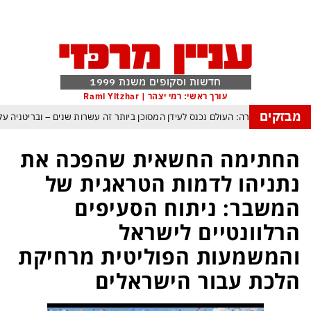
חדשות וסקופים משנת 1999
עורך ראשי: רמי יצהר | Rami Yitzhar
מבזקים
ביון הבריטי מזהירה: העולם נכנס לעידן המסוכן ביותר זה עשרות שנים – ובריטניה
איראן: יש הסכמות עם עומאן לגבי תפעול משותף של מצר הורמוז – אם טראמפ 
החתימה החשאית שהפכה את
דולות בכוננות אדומה
מי היה מאמין שבאר שבע תנצח את הכוכב האדום?
נתניהו לדמות הטראגית של
 פצצות מדויקות להתקפה ומיירטים להגנה – טראמפ נשאר רק עם ציוצי האיום המגוח
המשבר: ניתוח הסעיפים
גרדום כמדיניות: כך הפכה ההוצאה להורג לכלי ההרתעה המרכ
הרלוונטיים לישראל
טראמפ, א-סיסי, ארדואן ושליט קטאר מכנסים פגישת ״כיפה אדומה
והמשמעות הפוליטית מרחיקת
הלכת עבור הישראלים