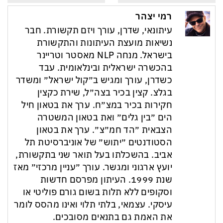
רמי יצהר
עיתונאי, שדרן, עורך ויזם תקשורת. חבר
נשיאות מועצת העיתונות והתקשורת
בישראל. מנחה NLP מאסטר וטריינר
בהכשרה ישראלית ובינלאומית. עבד
כשדרן, עורך ומגיש ב״קול ישראל״ ומשדר
בגלצ. קצין בכיר בצה״ל, שירת כקצין
חקירות בכיר במצ״ח. ערך את בטאון חיל
הים ״בין גלים״ ואת בטאון המשטרה
הצבאית ״הד חמ״צ״. ערך את בטאון
הסטודנטים ״יתוש״ של אוניברסיטת תל
אביב. בהשכלתו בעל תואר שני בתקשורת,
יועץ ארגוני ומגשר. עורך ״עניין מרכזי״ מאז
שנת 1999. העיתון מפרסם חדשות
וסקופים ללא תלות בשום גורם פוליטי או
עיסקי. עצמאי, בלתי תלוי ואינו מהסס לומר
את האמת גם בתנאים מסובכים.