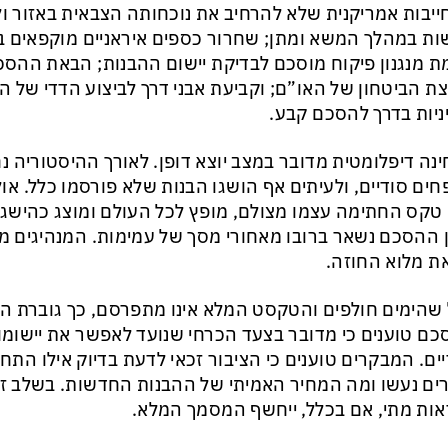
יבות אמריקנית שלא להרחיב את נוכחותה הצבאית באזור ול
ת במהלך המשא ומתן; שחרור כספים איראניים מוקפאים ב
 מנגנון פיקוח מוסכם לבדיקת יישום ההבנות; הבאת ההסכ
ת הביטחון של האו”ם; וקביעת אבני דרך לביצוע הדדי של הת
ניות בדרך להסכם קבע.
נה דיפלומטית מדובר במצב יוצא דופן. לאורך ההיסטוריה 
חים סודיים, ולעיתים אף הושגו הבנות שלא פורסמו כלל. או
טקס החתימה עצמו מצולם, מופץ לכל העולם ומוצג כהישג בי
 ההסכם נשאר ברובו מאחורי מסך של עמימות. המנהיגים מ
ת מלוא החוזה.
שהימים חולפים והטקסט המלא אינו מתפרסם, כך גוברת הס
ם טוענים כי מדובר בצעד הכרחי שנועד לאפשר את יישומו 
יים. המבקרים טוענים כי הציבור זכאי לדעת בדיוק אילו התחייב
רים נעשו ומה המחיר האמיתי של ההבנות החדשות. בשלב זה 
אות מתי, אם בכלל, ייחשף המסמך המלא.