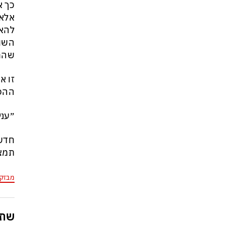
כך א
אלא 
להאמ
השול
שהחש
זו א
ההסכ
״עני
תמצא
מבזק
שתפ