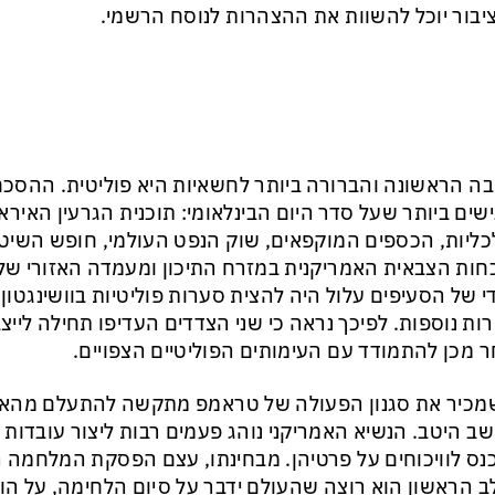
בור יוכל להשוות את ההצהרות לנוסח הרשמי.
ה הראשונה והברורה ביותר לחשאיות היא פוליטית. ההסכם 
שים ביותר שעל סדר היום הבינלאומי: תוכנית הגרעין האירא
ליות, הכספים המוקפאים, שוק הנפט העולמי, חופש השיט 
חות הצבאית האמריקנית במזרח התיכון ומעמדה האזורי של 
די של הסעיפים עלול היה להצית סערות פוליטיות בוושינגטון
רות נוספות. לפיכך נראה כי שני הצדדים העדיפו תחילה לי
 מכן להתמודד עם העימותים הפוליטיים הצפויים.
מכיר את סגנון הפעולה של טראמפ מתקשה להתעלם מהא
ב היטב. הנשיא האמריקני נוהג פעמים רבות ליצור עובדות 
נס לוויכוחים על פרטיהן. מבחינתו, עצם הפסקת המלחמה ה
 הראשון הוא רוצה שהעולם ידבר על סיום הלחימה, על הו