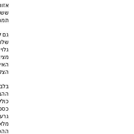
אזור
ששול
תמרו
גם ל
שלו 
גלוי
מציג
האיס
הצלי
ההבנ
כולל
כספי
גרעי
מלאה
ההסכ