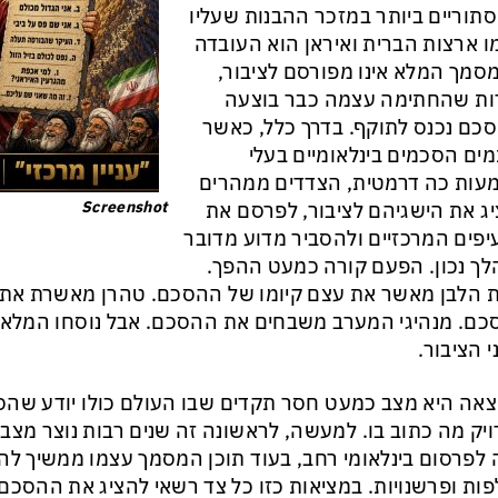
תוריים ביותר במזכר ההבנות שעליו
 ארצות הברית ואיראן הוא העובדה
מך המלא אינו מפורסם לציבור,
ות שהחתימה עצמה כבר בוצעה
כם נכנס לתוקף. בדרך כלל, כאשר
ים הסכמים בינלאומיים בעלי
ות כה דרמטית, הצדדים ממהרים
Screenshot
ג את הישגיהם לציבור, לפרסם את
פים המרכזיים ולהסביר מדוע מדובר
ך נכון. הפעם קורה כמעט ההפך.
 הלבן מאשר את עצם קיומו של ההסכם. טהרן מאשרת את 
ם. מנהיגי המערב משבחים את ההסכם. אבל נוסחו המלא 
י הציבור.
אה היא מצב כמעט חסר תקדים שבו העולם כולו יודע שהסכם
יק מה כתוב בו. למעשה, לראשונה זה שנים רבות נוצר מצ
 לפרסום בינלאומי רחב, בעוד תוכן המסמך עצמו ממשיך לה
ות ופרשנויות. במציאות כזו כל צד רשאי להציג את ההסכם 