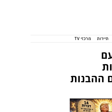
תיירות
מרכזי TV
עם
ת
י הסכם ההבנות