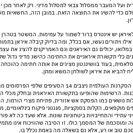
ית ועל המעבר ממסלול צבאי למסלול מדיני. רק לאחר מכן יג
ם כדי להשיג את התוצאה הזאת. במובן הזה, החשאיות מענ
ן.
איראן יש אינטרס ברור לשמור על עמימות. המשטר בטהרן י
אילו ויתורים נעשו, אם בכלל, ומה בדיוק קיבלה איראן בתמור
 במלואו, יכולים גם האיראנים וגם האמריקנים להציג את עצ
ים כלי תקשורת איראניים את החתימה כהישג מדיני גדול של
לאמית, בעוד בוושינגטון מציגים את אותה חתימה כהוכחה
ח להביא את איראן לשולחן המשא ומתן.
בלב הסקרנות העולמית ניצבים 14 הסעיפים שלפי
ות. הרשימות שהופיעו בתקשורת האיראנית ובחלק מכלי ה
ות נושאים כמו הפסקת אש אזורית, פתיחת מצרי הורמוז, ה
ם מוקפאים, הקלות בסנקציות, מנגנוני פיקוח בינלאומיים, 
ני עתידי והתחייבויות ביטחוניות שונות. אלא שעד כה לא פ
 ומוסכמת של המסמך כולו. זו הסיבה שהוויכוח אינו מת
ם טוב או רע, אלא גם בשאלה מה באמת נכלל בו.