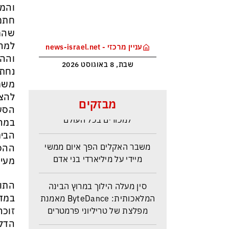
והמס
חתמו
שהמס
למר
עניין מרכזי - news-israel.net
וההס
שבת, 8 באוגוסט 2026
נחתמ
משמע
מלחמת טראמפ בקרטל הסמים
להצי
מבזקים
הקולומביאני ייקר את הקוקאין
הסעי
למכורים בכל העולם
במהל
הבית
משבר האקלים הפך איום ממשי
ההסכ
מיידי על מיליארדי בני אדם
מעינ
סין מעלה הילוך במרוץ הבינה
התוצ
המלאכותית: ByteDance מאמנת
במדו
מפלצת של טריליוני פרמטרים
זוכה
הדלפ