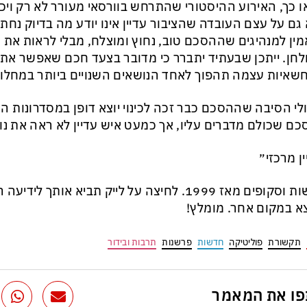
ו כך, האירוע ההיסטורי שהתרחש בוורסאי מעורר לא רק ויכ
גם על עצם העובדה שהציבור עדיין אינו יודע מה בדיוק נח
ין למנהיגים שההסכם טוב, נחוץ ומוצלח, מבלי לראות את 
חן. ייתכן שבעתיד יתברר כי מדובר בצעד חכם שאפשר את ייצ
איות עצמה תהפוך לאחד הנושאים השנויים ביותר במחלו
ולי הסיבה שההסכם כבר זכה לכינוי יוצא דופן במסדרונות ה
ם שכולם מדברים עליו, אך כמעט איש עדיין לא ראה את נו
ין מרכזי״
חדשות וסקופים מאז 1999. לחיצה על לייק תביא אותך
 במקום אחר. מומלץ!
תקשורת
פוליטיקה
חדשות
פרשנות
תרבות ובידור
ו את המאמר