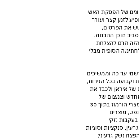
שונים של הפסקת האש
 הופיע לזמן קצר ועורר
ש את הפרטים,
ביב תוכן ההבנות.
 הזה תרם להצלחת
חתימה הסופית מבלי
 רשמי עד כה וממשיכים
 וקבועה בכל הזירות,
 של איראן ולכבד את
 בתוך 30 יום; היערכות מחדש וצמצום של
כוחות אמריקניים באזורים הסמוכים לאיראן; פתיחה מחדש של מצרי הורמוז בתוך 30
פט, מוצרים
בעקבות נזקי
ין, סנקציות וסוגיות
פצת נשק גרעיני;