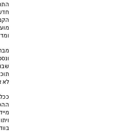
התחי
חדשו
הקמת
מועצ
ומדי
מבחי
ונספ
שבו 
תוכן
לא א
ככל 
ההסכ
מייד
ויתו
בווד