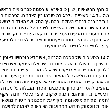
ם חרף החשאיות, יצוין כי באיראן פורסמה כבר בימיה הרא
רשימה של 14 סעיפים שלכאורה סוכמו בין הצדדים. הפרסום
ת לב רבה ברחבי העולם. בהמשך החלו שני הצדדים לטשט
נע מאישור פומבי של הסעיפים ולשמור על עמימות מכוונת ס
ים המעורים במגעים מעריכים כי דווקא הערפל התקשורתי
 ומתן שהתנהל בחסות פקיסטנית ואפשר לצדדים להגיע ל
לע ללחצים פוליטיים בלתי פוסקים.
ואלה 14 הסעיפים של הסכם ההבנות, אשר לא הוכחשו באופן
ר עניין רב בעולם ודאגה מיוחדת בישראל: הפסקת אש מיידית
 לבנון; התחייבות אמריקנית שלא להתערב בענייניה הפנימיים
ריבונותה; הסרה מלאה של המצור הימי
בהתאם להסדרי ביטחון מוסכמים; הסרת מגבלות על מכירת נ
כימיים ונגזרותיהם; תוכנית שיקום ופיצוי כלכלי רחבת היקף 
מה; פתיחת משא ומתן מקיף על הסכם ארוך טווח בנושאי גרע
אומיות נוספות; חידוש המחויבות האיראנית לאמנה למניעת ה