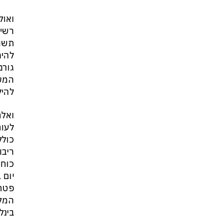
ואול
תשומ
להימ
גורמ
המשא
להיק
לעור
כולל
יום 
פטרו
המלח
בינל