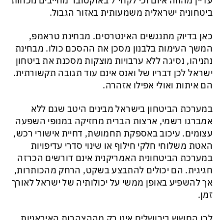
עדיין מהווה איום וכי לקחי 7 באוקטובר מחייבים נוכחות
ביטחונית ישראלית משמעותית באזור הגבול.
כאן בדיוק מתנגשים האינטרסים. מבחינת טראמפ,
המשך העימות בלבנון מסכן את ההסכם כולו. מבחינת
נתניהו, נסיגה ללא ערבויות מוצקות מסכנת את ביטחון
ישראל לכן דבריו של ואנס אינם עוד תגובה תקשורתית.
הם איתות ואולי אפילו אזהרה.
במערכת הביטחון בישראל מבינים היטב שגם ללא
אמברגו רשמי, ארצות הברית מחזיקה במנופי השפעה
עצומים. עיכוב באספקת תחמושת, דחיית אישורי רכש,
האטת משלוחי חלקי חילוף או שינוי סדרי עדיפויות
במערכת הביטחונית האמריקנית אינם דורשים הכרזה
חגיגית. הם יכולים להתבצע בשקט, הרחק מהכותרות,
אך להשפיע באופן ממשי על יכולותיה של ישראל לאורך
זמן.
לכן החשש בירושלים אינו רק מההצהרות האיראניות.