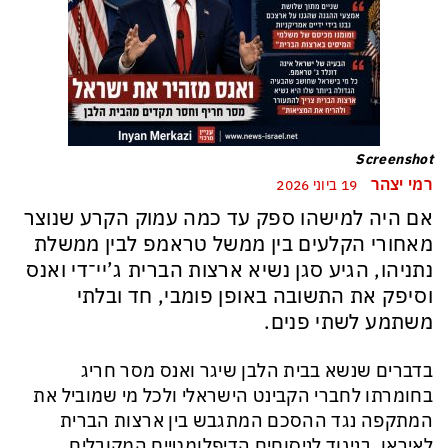
Screenshot
רמי יצהר
19 ביוני 2026
אם היה למישהו ספק עד כמה עמוק הקרע שנוצר
מאחורי הקלעים בין ממשל טראמפ לבין ממשלת
נתניהו, הגיע סגן נשיא ארצות הברית ג’יי־די ואנס
וסיפק את התשובה באופן פומבי, חד ובלתי
משתמע לשתי פנים.
בדברים שנשא בבית הלבן שיגר ואנס מסר חריג
בחומרתו לחברי הקבינט הישראלי ולכל מי שמוביל את
המתקפה נגד ההסכם המתגבש בין ארצות הברית
לאיראן. בניגוד לניסוחים הדיפלומטיים המקובלים