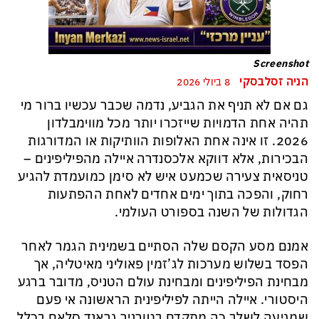
Screenshot
הניה זסלבסקי
8 ביולי 2026
גם אם לא תניף את הגביע, נדמה שכבר עכשיו ברור מי
תהיה אחת הדמויות שייזכרו יותר מכל מווימבלדון
2026. זו אינה אחת האלופות הוותיקות או המדורגות
הבכירות, אלא דווקא אלכסנדרה איילה מהפיליפינים –
טניסאית צעירה שכמעט איש לא סימן כמועמדת להגיע
רחוק, והפכה בתוך ימים אחדים לאחת ההפתעות
הגדולות של השנה בספורט העולמי.
אמנם מסע הקסם שלה הסתיים בשמינית הגמר לאחר
הפסד בשלוש מערכות לג’זמין פאוליני מאיטליה, אך
מבחינת הפיליפינים ומבחינת עולם הטניס, מדובר ברגע
היסטורי. איילה הייתה לפיליפינית הראשונה אי פעם
שמגיעה לשלב כה מתקדם בטורניר גראנד סלאם בכלל