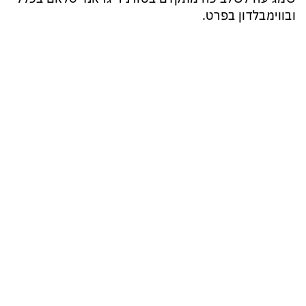
ובווימבלדון בפרט.