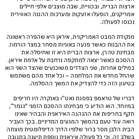
ארצות הברית, ובכוויית, שבה מוצבים אלפי חיילים
אמריקנים, הופעלו אזעקות ומערכות ההגנה האווירית
נכנסו לפעולה.
מנקודת המבט האמריקנית, איראן היא שהפרה ראשונה
את ההבנות כאשר פגעה באוניות מסחר במצר הורמוז.
מבחינת טהרן, ארצות הברית היא זו שחיסלה את
ההסכם כאשר יצאה למתקפה נרחבת על אדמת איראן.
במילים אחרות, שני הצדדים משוכנעים שהצד השני הוא
שהחל מחדש את המלחמה – וכל אחד מהם משתמש
בטיעון הזה כדי להצדיק את המשך ההסלמה.
דבריו של טראמפ בפסגת נאט”ו באנקרה היו חריפים
במיוחד. הוא הודיע כי מבחינתו ההסכם הזמני “נגמר”,
תקף בחריפות את ההנהגה האיראנית והבהיר שאינו
רואה עוד טעם בהמשך המגעים המדיניים. בכך העביר
הבית הלבן מסר ברור שלפיו הדרך הדיפלומטית מוצתה
בשלב זה, וכי כל פעולה איראנית נוספת תיענה בתגובה