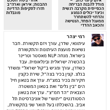
”איום קיומי כוזב״ – 
אחרי ביטול הסכם 
מודל להבנת הבריחה 
ההבנות; איראן וארה״ב 
הכפייתית מקרבה רגשית 
חזרו לתקיפות הדדיות 
וכיצד יכולים הנמנע 
מוגבלות
והדחוי להשתחרר 
ממעגל הפחד, הנטישה 
והכאב ההדדי
רמי יצהר
עיתונאי, שדרן, עורך ויזם תקשורת. חבר
נשיאות מועצת העיתונות והתקשורת
בישראל. מנחה NLP מאסטר וטריינר
בהכשרה ישראלית ובינלאומית. עבד
כשדרן, עורך ומגיש ב״קול ישראל״ ומשדר
בגלצ. קצין בכיר בצה״ל, שירת כקצין
חקירות בכיר במצ״ח. ערך את בטאון חיל
הים ״בין גלים״ ואת בטאון המשטרה
הצבאית ״הד חמ״צ״. ערך את בטאון
הסטודנטים ״יתוש״ של אוניברסיטת תל
אביב. בהשכלתו בעל תואר שני בתקשורת,