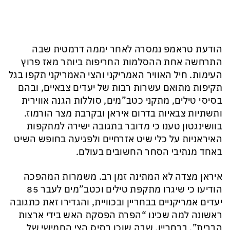
הודעת טראמפ נמסרה לאחר יממה דרמטית שבה
התרחשה אחת ההסלמות החריפות ביותר מאז פרוץ
העימות. חיל האוויר האמריקני והצי האמריקני תקפו בגל
תקיפות מתואם עשרות רבות של יעדים צבאיים, ובהם
בסיסי טילים, מתקני כטב”מים, סוללות הגנה אווירית
ותשתיות צבאיות בדרום איראן ובקרבת מצר הורמוז.
בוושינגטון טענו כי מדובר בתגובה ישירה למתקפות
האיראניות על כלי שיט אזרחיים ולפגיעה בחופש השיט
באחד מנתיבי הסחר החשובים בעולם.
איראן מצדה לא המתינה זמן רב. משמרות המהפכה
הודיעו כי שיגרו מתקפת טילים וכטב”מים לעבר 85
יעדים אמריקניים בבחריין ובכוויית, והגדירו זאת כתגובה
ראשונה למה שכינו “הפרת הפסקת האש בידי ארצות
הברית”. בבחריין, שבה שוכן בסיס הצי החמישי של