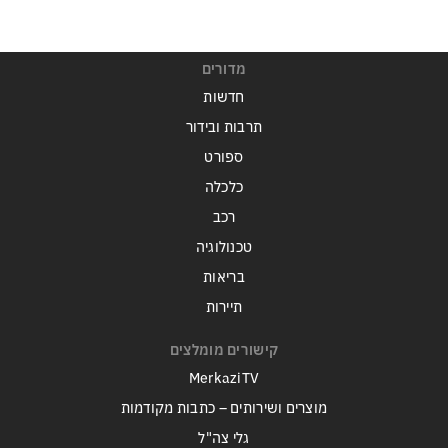
מדורים
חדשות
תרבות ובידור
ספורט
כלכלה
רכב
טכנולוגיה
בריאות
תיירות
קישורים מומלצים
MerkaziTV
מוצרים ושירותים – כתבות מקודמות
גלי צה"ל