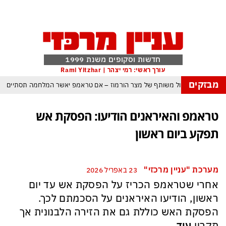
חדשות וסקופים משנת 1999
עורך ראשי: רמי יצהר | Rami Yitzhar
מבזקים
 עומאן לגבי תפעול משותף של מצר הורמוז – אם טראמפ יאשר המלחמה תסתיים
מי היה מאמין שבאר שבע תנצח את הכוכב האדום?
טראמפ והאיראנים הודיעו: הפסקת אש
 ומיירטים להגנה – טראמפ נשאר רק עם ציוצי האיום המגוחכים שלא מזיזים לטהרן
תפקע ביום ראשון
ום כמדיניות: כך הפכה ההוצאה להורג לכלי ההרתעה המרכזי של המשטר האיראני
א-סיסי, ארדואן ושליט קטאר מכנסים פגישת ״כיפה אדומה״ לנתניהו בנושא עזה
מערכת "עניין מרכזי"
23 באפריל 2026
טראמפ נסוג, נתניהו הוזהר – ואיראן רשמה ניצחון אסטרטגי נוסף בלי שום מאמץ
אחרי שטראמפ הכריז על הפסקת אש עד יום
כל הפרטים, ההערכות והסודות: לקראת מלחמה הקשה בהרבה מקודמותיה?
ראשון, הודיעו האיראנים על הסכמתם לכך.
הפסקת האש כוללת גם את הזירה הלבנונית אך
תקריו
עוד...