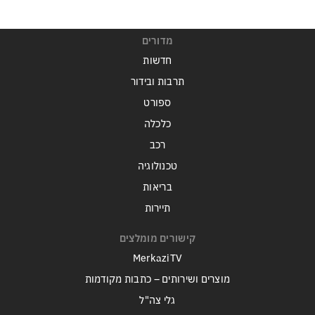
מדורים
חדשות
תרבות ובידור
ספורט
כלכלה
רכב
טכנולוגיה
בריאות
תיירות
קישורים מומלצים
MerkaziTV
מוצרים ושירותים – כתבות מקודמות
גלי צה"ל