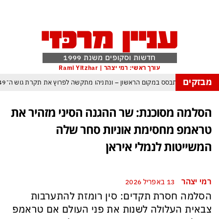
חדשות וסקופים משנת 1999
עורך ראשי: רמי יצהר | Rami Yitzhar
מבזקים
ראל – איזנקוט מתבסס במקום הראשון – ונתניהו מתקשה לפרוץ את תקרת גוש ה־49
ה: העולם נכנס לעידן המסוכן ביותר זה עשרות שנים – ובריטניה עלולה לשלם מחיר כ
הסלמה מסוכנת: שר ההגנה הסיני מזהיר את
ת עם עומאן לגבי תפעול משותף של מצר הורמוז – אם טראמפ יאשר המלחמה תסתי
טראמפ מחסימת אוניות סחר שלה
מי היה מאמין שבאר שבע תנצח את הכוכב האדום?
המשייטות לנמלי איראן
תקפה ומיירטים להגנה – טראמפ נשאר רק עם ציוצי האיום המגוחכים שלא מזיזים לטה
גרדום כמדיניות: כך הפכה ההוצאה להורג לכלי ההרתעה המרכזי של המשטר האירא
רמי יצהר
13 באפריל 2026
מפ, א-סיסי, ארדואן ושליט קטאר מכנסים פגישת ״כיפה אדומה״ לנתניהו בנושא ע
הסלמה חסרת תקדים: סין רומזת להתערבות
צבאית העלולה לשנות את פני העולם אם טראמפ