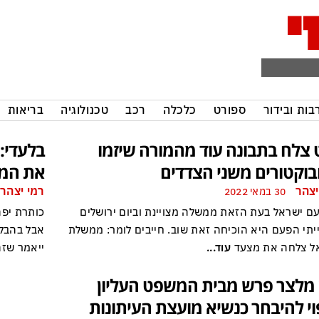
בות ובידור
ספורט
כלכלה
רכב
טכנולוגיה
בריאות
 צלח בתבונה עוד מהמורה שיזמו
בלעדי:
בוקטורים משני הצדדים
את המע
יצהר
רמי יצהר
30 במאי 2022
עם ישראל בעת הזאת ממשלה מצויינת וביום ירושלים
כותרת יפה
יתי הפעם היא הוכיחה זאת שוב. חייבים לומר: ממשלת
אבל בהבלט
ל צלחה את מצעד
עוד...
ייאמר שז
 מלצר פרש מבית המשפט העליון
וי להיבחר כנשיא מועצת העיתונות