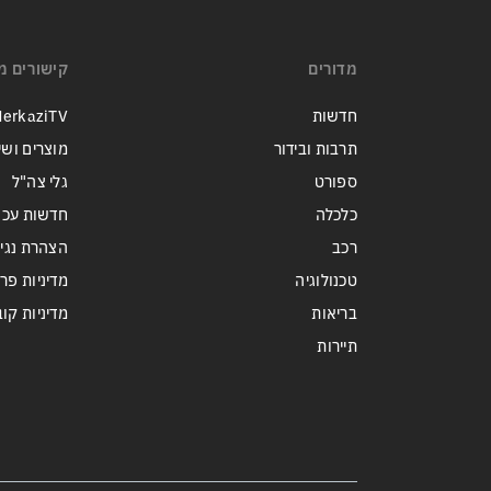
מדורים
קישורים מ
חדשות
erkaziTV
תרבות ובידור
מוצרים ושי
ספורט
גלי צה"ל
כלכלה
חדשות עכש
רכב
הצהרת נגי
טכנולוגיה
מדיניות פר
בריאות
מדיניות קובצי ie
תיירות