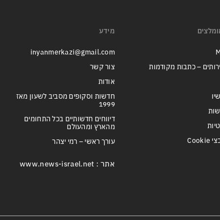
ומלצים
מידע
inyanmerkazi@gmail.com
M
רותים – כתבות מקודמות
צור קשר
אודות
יו
חדשות וסקופים מסביב לשעון מאז
1999
שות
דיווחים חדשותיים בכל התחומים
טיות
מהארץ ומהעולם
Cook
עורך ראשי – רמי יצהר
אתר : www.news-israel.net