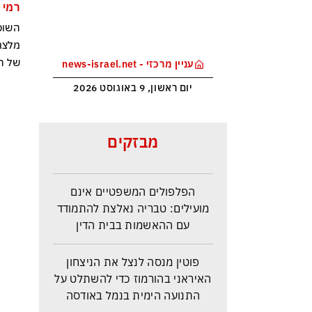
רמי 
השופ
של ה
עניין מרכזי - news-israel.net
יום ראשון, 9 באוגוסט 2026
מיד אחרי הקמת הברית החדשה —
החות׳ים כבר מעמידים את סעודיה,
מבזקים
טורקיה ופקיסטן במבחן דרמטי
הפלפולים המשפטיים אינם
מועילים: טבריה נאלצת להתמודד
עם ההאשמות בבית הדין
פוטין מנסה לנצל את הניצחון
האיראני בהורמוז כדי להשתלט על
התנועה הימית בנמל באודסה