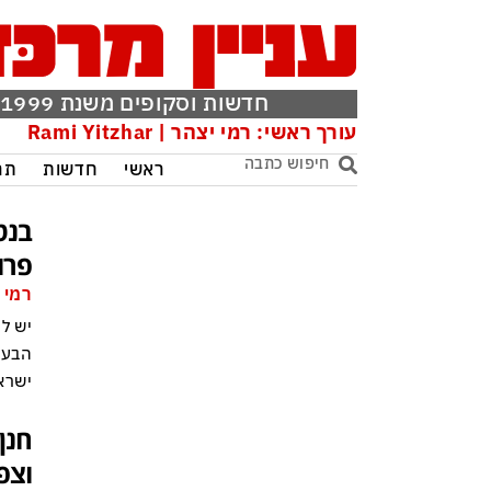
חדשות וסקופים משנת 1999
עורך ראשי: רמי יצהר | Rami Yitzhar
ראשי
חדשות
תר
בנט
פרו
רמי 
יש ל
הבעי
ישרא
חנן
וצפ