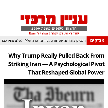
חדשות וסקופים משנת 1999
עורך ראשי: רמי יצהר | Rami Yitzhar
מבזקים
העולם נכנס לעידן המסוכן ביותר זה עשרות שנים – ובריטניה עלולה לשלם מחיר כבד
עם עומאן לגבי תפעול משותף של מצר הורמוז – אם טראמפ יאשר המלחמה תסתיים
Why Trump Really Pulled Back From
מי היה מאמין שבאר שבע תנצח את הכוכב האדום?
Striking Iran — A Psychological Pivot
ה ומיירטים להגנה – טראמפ נשאר רק עם ציוצי האיום המגוחכים שלא מזיזים לטהרן
That Reshaped Global Power
דום כמדיניות: כך הפכה ההוצאה להורג לכלי ההרתעה המרכזי של המשטר האיראני
, א-סיסי, ארדואן ושליט קטאר מכנסים פגישת ״כיפה אדומה״ לנתניהו בנושא עזה