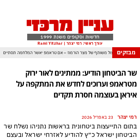
חדשות וסקופים משנת 1999
עורך ראשי: רמי יצהר | Rami Yitzhar
מבזקים
ם עומאן לגבי תפעול משותף של מצר הורמוז – אם טראמפ יאשר המלחמה תסתיים
מי היה מאמין שבאר שבע תנצח את הכוכב האדום?
שר הביטחון הודיע: ממתינים לאור ירוק
ה ומיירטים להגנה – טראמפ נשאר רק עם ציוצי האיום המגוחכים שלא מזיזים לטהרן
מטראמפ וערוכים לחדש את המתקפה על
ום כמדיניות: כך הפכה ההוצאה להורג לכלי ההרתעה המרכזי של המשטר האיראני
איראן בעוצמה חסרת תקדים
 א-סיסי, ארדואן ושליט קטאר מכנסים פגישת ״כיפה אדומה״ לנתניהו בנושא עזה
 טראמפ נסוג, נתניהו הוזהר – ואיראן רשמה ניצחון אסטרטגי נוסף בלי שום מאמץ
רמי יצהר
23 באפריל 2026
כל הפרטים, ההערכות והסודות: לקראת מלחמה הקשה בהרבה מקודמותיה?
בתום התייעצות ביטחונית בראשות נתניהו נשלח שר
הביטחון ישראל כ״ץ להודיע לאזרחי ישראל ובעצם