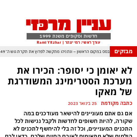
חדשות וסקופים משנת 1999
עורך ראשי: רמי יצהר | Rami Yitzhar
מבזקים
אל – איזנקוט מתבסס במקום הראשון – ונתניהו מתקשה לפרוץ את תקרת גוש ה־49
: העולם נכנס לעידן המסוכן ביותר זה עשרות שנים – ובריטניה עלולה לשלם מחיר כב
לא יאומן כי יסופר: הכירו את
 עם עומאן לגבי תפעול משותף של מצר הורמוז – אם טראמפ יאשר המלחמה תסתיי
מערכת הסטרימינג המשודרגת
מי היה מאמין שבאר שבע תנצח את הכוכב האדום?
של מאקו
קפה ומיירטים להגנה – טראמפ נשאר רק עם ציוצי האיום המגוחכים שלא מזיזים לטהר
כתבה מקודמת
25 בינואר 2023
גרדום כמדיניות: כך הפכה ההוצאה להורג לכלי ההרתעה המרכזי של המשטר האיראנ
אם גם אתם מעוניינים להישאר מעודכנים במה
פ, א-סיסי, ארדואן ושליט קטאר מכנסים פגישת ״כיפה אדומה״ לנתניהו בנושא עז
שקורה, להיות חשופים לחדשות ולקבל נגישות לכל
התכנים המעניינים, וכל זה בלי להיחשף לתכנים לא
הולמים שלא מתאימים לאורח החיים שלכם, כדאי לכם