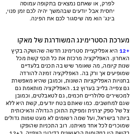
לפרק, או שאתם נמצאים בתקופה עמוסה
יחסית אבל יודעים שבהמשך יהיה לכם זמן פנוי,
בינג' הוא מה שיסגור לכם את הפינה.
מערכת הסטרימינג המשודרגת של מאקו
+12
היא אפליקציית סטרימינג חדשה שהושקה בקיץ
האחרון. האפליקציה מרכזת את כל תכני קשת מכל
שנות קיומה, מה שאומר שיש בה תכנים בלעדיים
שמופיעים אך ורק בה. האפליקציה זמינה להורדה
בחנויות האפליקציות השונות, וכמובן שהיא מאפשרת
גם צפייה בלייב בערוץ 12. האפליקציה מותאמת גם
למכשירים סלולריים חכמים, גם לטאבלטים, וכמובן
שגם למחשבים. כמו שאתם בטח יודעים, קשת היא ללא
צל של ספק יצרנית ומפיקת התוכן הגדולה והאיכותית
ביותר בישראל, ועל שמה רשומים לא מעט שמות גדולים
שמוכרים לכל אחד מאיתנו. רוב התכניות שהופקו
בקשת היו במקומות הראשונים בדירוגי הצפייה. ב+12