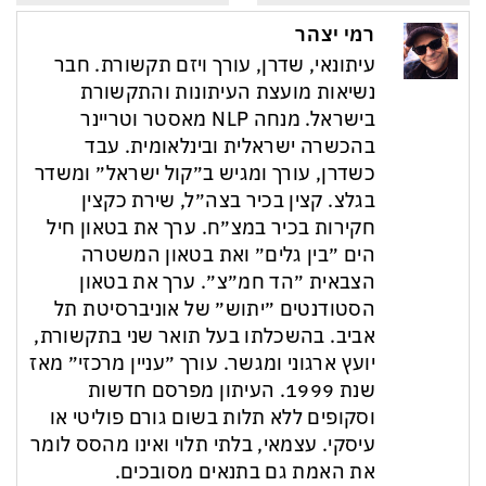
רמי יצהר
עיתונאי, שדרן, עורך ויזם תקשורת. חבר
נשיאות מועצת העיתונות והתקשורת
בישראל. מנחה NLP מאסטר וטריינר
בהכשרה ישראלית ובינלאומית. עבד
כשדרן, עורך ומגיש ב״קול ישראל״ ומשדר
בגלצ. קצין בכיר בצה״ל, שירת כקצין
חקירות בכיר במצ״ח. ערך את בטאון חיל
הים ״בין גלים״ ואת בטאון המשטרה
הצבאית ״הד חמ״צ״. ערך את בטאון
הסטודנטים ״יתוש״ של אוניברסיטת תל
אביב. בהשכלתו בעל תואר שני בתקשורת,
יועץ ארגוני ומגשר. עורך ״עניין מרכזי״ מאז
שנת 1999. העיתון מפרסם חדשות
וסקופים ללא תלות בשום גורם פוליטי או
עיסקי. עצמאי, בלתי תלוי ואינו מהסס לומר
את האמת גם בתנאים מסובכים.