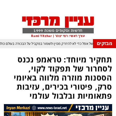
חדשות וסקופים משנת 1999
עורך ראשי: רמי יצהר | Rami Yitzhar
מבזקים
הטריק של אפל כדי לא להיזרק מסין ולשמור במקביל על הבכורה בעולם כו
רוץ הבינה המלאכותית: ByteDance מאמנת מפלצת של טריליוני פרמטרים
תחקיר מיוחד: טראמפ נכנס
ומרנג של טראמפ המאיים למוטט את כלכלת ארה״ב ומבודד את ישראל יותר מאי פ
לסחרור של תפקוד לקוי,
 ופקיסטן הגרעינית חותמות על הסכם הגנה המשנה מהיסוד את מאזן הכוחות באזור
הססנות מוזרה מלווה באיומי
גה במשחק חסר החשיבות מדגישה את התגברות החוליגניזם הפראי בכדורגל הישרא
סרק, פיטורי בכירים, עזיבות
 פיפ״א: הכסף הערבי עלול לנצח ולסכן את הכדורגל האירופי וכמובן גם את הישרא
פתאומיות ובלבול עולמי