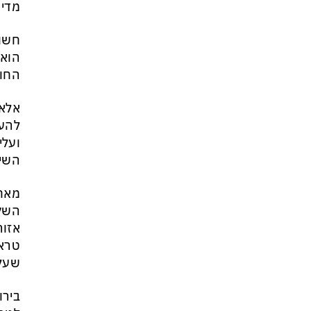
מדי 
חשוב
הוא 
החות
אלא 
להעל
ועלי
השי
מאחו
השקי
אזור
טראמ
שעלו
בירו