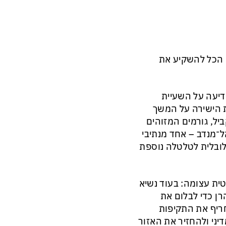
ת הכל להשקיע את
דיעה על השעיית
 הישירה על המשך
יל, גורמים המזוהים
מנדב – אחד מנתיבי
ובלית לטלטלה נוספת
טית עצומה: בעוד נשיא
ות עם טהרן כדי לבלום את
ורית, ההחלטה של Benjamin Netanyahu להחריף את התקיפות
ני ולהחזיר את האזור