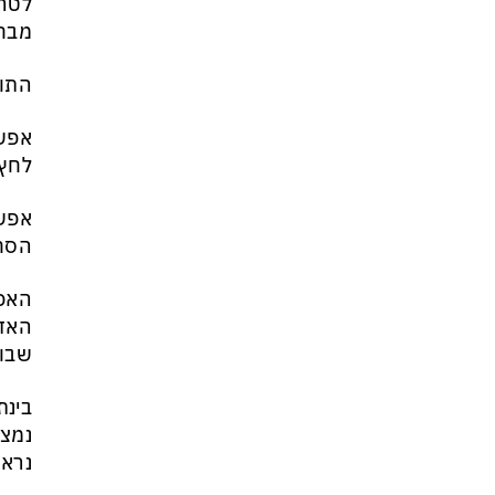
לטהר
מבחי
התוצ
אפשר
לחץ 
אפשר
הסחר
האפש
האדו
שבו 
בינת
נמצא
נראה