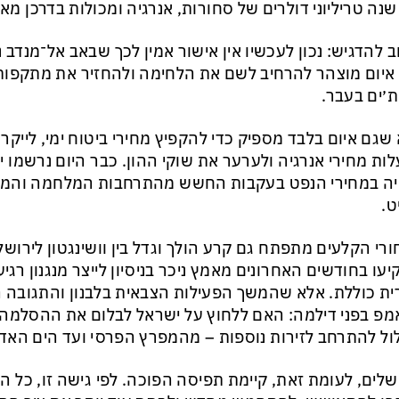
שנה טריליוני דולרים של סחורות, אנרגיה ומכולות בדרכן מא
 להדגיש: נכון לעכשיו אין אישור אמין לכך שבאב אל־מנדב 
איום מוצהר להרחיב לשם את הלחימה ולהחזיר את מתקפות
׳ים בעבר.
שגם איום בלבד מספיק כדי להקפיץ מחירי ביטוח ימי, לייקר 
ות מחירי אנרגיה ולערער את שוקי ההון. כבר היום נרשמו 
יה במחירי הנפט בעקבות החשש מהתרחבות המלחמה והמשך
ט.
רי הקלעים מתפתח גם קרע הולך וגדל בין וושינגטון לירושלי
עו בחודשים האחרונים מאמץ ניכר בניסיון לייצר מנגנון רג
ית כוללת. אלא שהמשך הפעילות הצבאית בלבנון והתגובה ה
פ בפני דילמה: האם ללחוץ על ישראל לבלום את ההסלמה,
ל להתרחב לזירות נוספות – מהמפרץ הפרסי ועד הים האדו
שלים, לעומת זאת, קיימת תפיסה הפוכה. לפי גישה זו, כל 