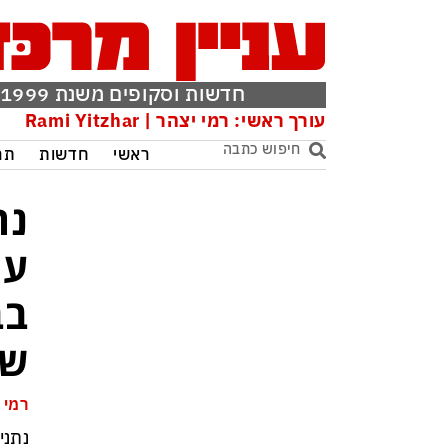
חדשות וסקופים משנת 1999
עורך ראשי: רמי יצהר | Rami Yitzhar
ראשי
חדשות
תר
נת
עם
בב
שפ
רמי 
נתני