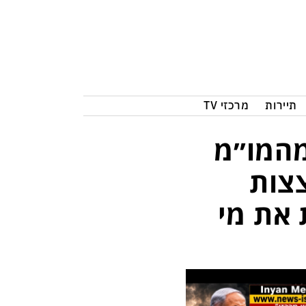
תיירות
מרכזי TV
מהמו״מ
צות
את מי