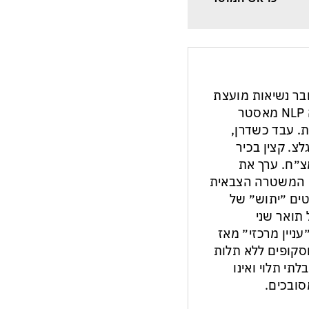
חבר נשיאות מועצת
העיתונות והתקשורת בישראל. מנחה NLP מאסטר
ת. עבד כשדרן,
צ. קצין בכיר
צ״ח. ערך את
ון המשטרה הצבאית
ים ״יתוש״ של
תואר שני
עניין מרכזי״ מאז
ות וסקופים ללא תלות
לתי תלוי ואינו
ובכים.