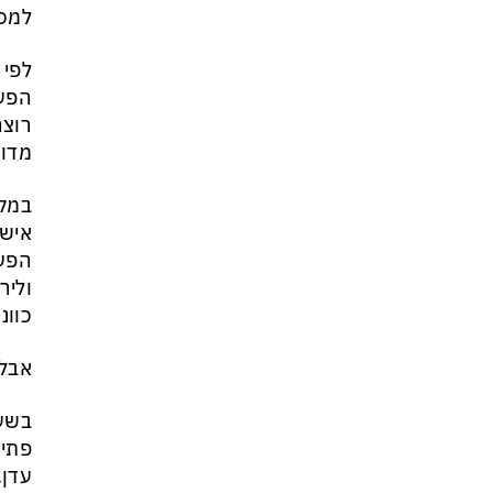
למסל
לפי 
הפעו
רוצה
מדוו
במקב
אישר
הפעי
וליר
כוונ
אבל 
בשעו
פתיח
עדן.