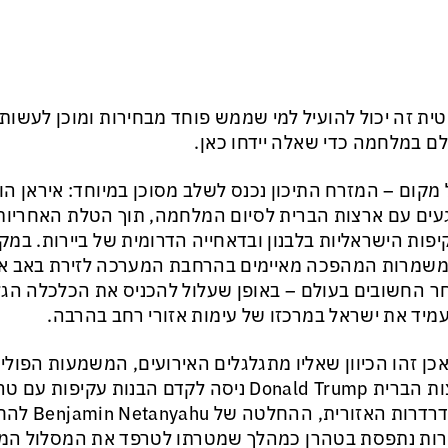
טית זה יכול להועיל למי שממש פוחד מבחירות ומוכן לעשו
ם במלחמה כדי שאלה יידחו כאן.
מקום – המזרח התיכון נכנס לשלב מסוכן במיוחד: איראן הו
ים עם ארצות הברית לסיום המלחמה, תוך הטלת האחריות
פות הישראליות בלבנון ובדאחייה הדרומית של ביירות. במקב
שמרות המהפכה מאיימים בהרחבת המערכה לזירת באב אל־
 החשובים בעולם – באופן שעלול להכניס את הכלכלה הגל
מיד את ישראל במרכזו של עימות אזורי רחב בהרבה.
כן זהו הכיוון שאליו מתגלגלים האירועים, המשמעות הפולי
ארצות הברית Donald Trump ניסה לקדם הבנות עקיפ
ההידרדרות האז
רות נתפסת בטהרן כמהלך שמטרתו לטרפד את המסלול המדי