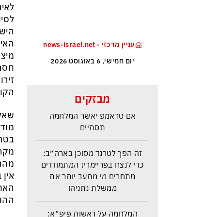
לאיר
לסיו
הישר
האיו
עניין מרכזי - news-israel.net
מיצר
יום חמישי, 6 באוגוסט 2026
חסרת
זירו
איראן: יש הסכמות עם עומאן לגבי
הקוד
מבזקים
תפעול משותף של מצר הורמוז –
אם טראמפ יאשר המלחמה
שאלת
תסתיים
מודי
בטרם
מקרה
זה הפך לטרנד מסוכן בארה״ב:
כדי לנצח בפריימריז המתמודדים
מההפ
מתחרים מי מתעב יותר את
אין 
ממשלת נתניהו
האחר
ההוא
המלחמה על ראשות פיפ״א: