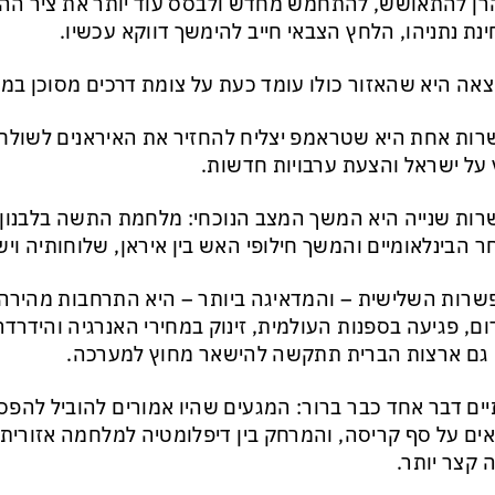
ן להתאושש, להתחמש מחדש ולבסס עוד יותר את ציר ההתנ
נת נתניהו, הלחץ הצבאי חייב להימשך דווקא עכשיו.
אה היא שהאזור כולו עומד כעת על צומת דרכים מסוכן במי
ות אחת היא שטראמפ יצליח להחזיר את האיראנים לשולח
על ישראל והצעת ערבויות חדשות.
ות שנייה היא המשך המצב הנוכחי: מלחמת התשה בלבנון, א
 הבינלאומיים והמשך חילופי האש בין איראן, שלוחותיה ויש
רות השלישית – והמדאיגה ביותר – היא התרחבות מהירה
ם, פגיעה בספנות העולמית, זינוק במחירי האנרגיה והידרדרו
גם ארצות הברית תתקשה להישאר מחוץ למערכה.
יים דבר אחד כבר ברור: המגעים שהיו אמורים להוביל להפ
ים על סף קריסה, והמרחק בין דיפלומטיה למלחמה אזורית 
 קצר יותר.