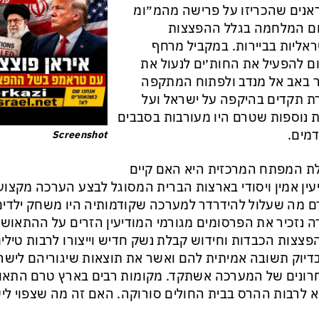
אנים שהכריזו על פרישה מהמ״ומ
ם המלחמה בגלל ההפצצות
אליות בביירות. במקביל מרחף
ם להפעיל את החות׳ים לנעול את
 באב אל מנדב ולפתוח המתקפה
 תקדים בהיקפה על ישראל ועל
ת נוספות שטרם היו מעורבות בסבבים
מים.
Screenshot
 המפתח המרכזית היא האם קיים
עין אמין ויסודי בארצות הברית המסוגל לבצע הערכה מקצוע
 מה שעלול להידרדר למערכה שקודמותיה היו משחק ילדים
 נזכיר את הפרסומים מגורמי המודיעין הזרים על ההתאוש
צצות הכבדות וחידוש קבלת נשק חדיש וייצורו לרבות טילי
בדיוק תשובה אמיתית להם ואשר את תוצאות שיגוריהם לישראל
ונים של המערכה אשתקד. מקומות רבים בארץ טרם התאוש
 לרבות ההרס בבית החולים סורוקה. האם זה מה שצפוי לי