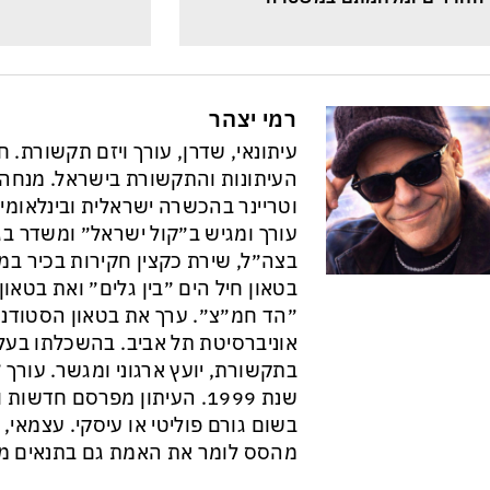
רמי יצהר
עיתונאי, שדרן, עורך ויזם תקשורת. 
וטריינר בהכשרה ישראלית ובינלאומי
עורך ומגיש ב״קול ישראל״ ומשדר בגל
בצה״ל, שירת כקצין חקירות בכיר במ
בטאון חיל הים ״בין גלים״ ואת בטא
״הד חמ״צ״. ערך את בטאון הסטודנט
אוניברסיטת תל אביב. בהשכלתו בעל 
בתקשורת, יועץ ארגוני ומגשר. עורך ״
שנת 1999. העיתון מפרסם חדש
בשום גורם פוליטי או עיסקי. עצמאי, ב
מהסס לומר את האמת גם בתנאים מס