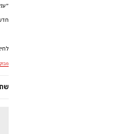
״עני
חדשות
לחיצ
מבזק
שתפ