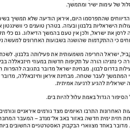
ול של עימות ישיר ומתמשך.
הדיווחים שהתפרסמו היום, איראן הודיעה שלא תמשיך בשיח
לות הישראליות בלבנון ובעזה. בטהרן טוענים כי וושינגטון א
 לרסן את ישראל, ולכן אין טעם בהמשך הדיאלוג. גם כלי ת
חים כי ההתקדמות שהושגה בשבועות האחרונים למעשה נעצ
יל, ישראל החריפה משמעותית את פעילותה בלבנון. לשכ
ה כי נתניהו הורה על תקיפות חדשות במעוזי חיזבאללה בבי
לות בדרום לבנון. מבחינת ישראל מדובר בתגובה להפרות
י המתמשך לעבר שטחה. מבחינת איראן וחיזבאללה, מדובר 
ה ישראלית להגיע לרגיעה אמיתית.
הסיפור הגדול באמת עלול להיות בים.
ת האחרונות התרבו האיומים מצד גורמים איראניים וגורמים 
ת חזית ימית חדשה באזור באב אל־מנדב – המעבר המחבר 
 מדובר באחד מצווארי הבקבוק האסטרטגיים החשובים ביותר