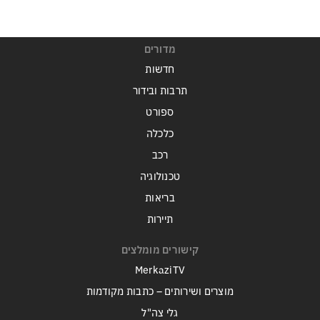
מדורים
חדשות
תרבות ובידור
ספורט
כלכלה
רכב
טכנולוגיה
בריאות
תיירות
קישורים מומלצים
MerkaziTV
מוצרים ושירותים – כתבות מקודמות
גלי צה"ל