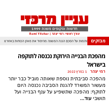
חדשות וסקופים משנת 1999
עורך ראשי: רמי יצהר | Rami Yitzhar
מבזקים
יסטן הגרעינית חותמות על הסכם הגנה המשנה מהיסוד את מאזן הכוחות באזורנו
שחק חסר החשיבות מדגישה את התגברות החוליגניזם הפראי בכדורגל הישראלי
מהפכת הבנייה הירוקת נכנסה לתוקפה
״א: הכסף הערבי עלול לנצח ולסכן את הכדורגל האירופי וכמובן גם את הישראלי
בישראל
בתחומן הוא עובר מידרדרות במהירות כשההשלכות יגיעו בקרוב מאוד גם לישראל
רמי יצהר
1 במרץ 2022
: פריצת הענק בליכטנשטיין עלולה להפוך לסיוט של אלפי בעלי הון ברחבי העולם
מהפכה סביבתית נוספת שאותה מוביל כבר יותר
 הקל והבא ביותר להגשמה עצמית בדיוק בזמן די שנדמה שזו – אין סיכוי י להצליח
מעשור המשרד להגנת הסביבה נכנסה היום
לתוקף: מהפכה שתשפיע על ענף הבנייה ועל
פרנוס” הלך לעולמו: וינסנט פסטורה, המאפיונר האהוב של אמריקה, מת בגיל 80
תושבי
עוד...