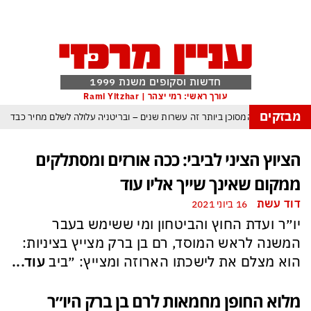
חדשות וסקופים משנת 1999
עורך ראשי: רמי יצהר | Rami Yitzhar
מבזקים
ולם נכנס לעידן המסוכן ביותר זה עשרות שנים – ובריטניה עלולה לשלם מחיר כבד
 עומאן לגבי תפעול משותף של מצר הורמוז – אם טראמפ יאשר המלחמה תסתיים
הציוץ הציני לביבי: ככה אורזים ומסתלקים
מי היה מאמין שבאר שבע תנצח את הכוכב האדום?
ממקום שאינך שייך אליו עוד
ומיירטים להגנה – טראמפ נשאר רק עם ציוצי האיום המגוחכים שלא מזיזים לטהרן
דוד עשת
16 ביוני 2021
ם כמדיניות: כך הפכה ההוצאה להורג לכלי ההרתעה המרכזי של המשטר האיראני
יו״ר ועדת החוץ והביטחון ומי ששימש בעבר
א-סיסי, ארדואן ושליט קטאר מכנסים פגישת ״כיפה אדומה״ לנתניהו בנושא עזה
המשנה לראש המוסד, רם בן ברק מצייץ בציניות:
הוא מצלם את לישכתו הארוזה ומצייץ: ״ביב
עוד...
מלוא החופן מחמאות לרם בן ברק היו״ר