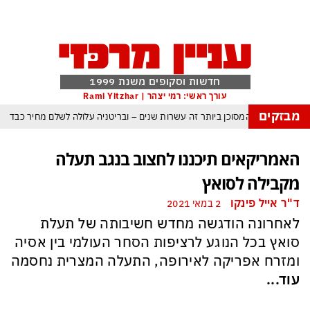
חדשות וסקופים משנת 1999
עורך ראשי: רמי יצהר | Rami Yitzhar
מבזקים
ולם נכנס לעידן המסוכן ביותר זה עשרות שנים – ובריטניה עלולה לשלם מחיר כבד
 עומאן לגבי תפעול משותף של מצר הורמוז – אם טראמפ יאשר המלחמה תסתיים
האמריקאים תיכננו לחצוב בנגב תעלה
מי היה מאמין שבאר שבע תנצח את הכוכב האדום?
מקבילה לסואץ
 ומיירטים להגנה – טראמפ נשאר רק עם ציוצי האיום המגוחכים שלא מזיזים לטהרן
ד"ר אייל פינקו
2 במאי 2021
ם כמדיניות: כך הפכה ההוצאה להורג לכלי ההרתעה המרכזי של המשטר האיראני
לאחרונה הודגשה מחדש חשיבותה של תעלת
א-סיסי, ארדואן ושליט קטאר מכנסים פגישת ״כיפה אדומה״ לנתניהו בנושא עזה
סואץ בכל הנוגע לרציפות הסחר העולמי בין אסיה
ומזרח אפריקה לאירופה, התעלה המצרית נחסמה
עוד...