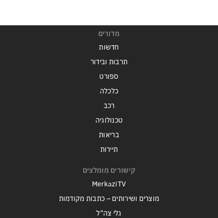
מדורים
חדשות
תרבות ובידור
ספורט
כלכלה
רכב
טכנולוגיה
בריאות
תיירות
קישורים מומלצים
MerkaziTV
מוצרים ושירותים – כתבות מקודמות
גלי צה"ל