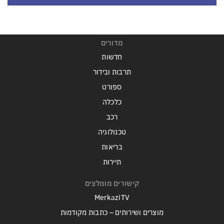
מדורים
חדשות
תרבות ובידור
ספורט
כלכלה
רכב
טכנולוגיה
בריאות
תיירות
קישורים מומלצים
MerkaziTV
מוצרים ושירותים – כתבות מקודמות