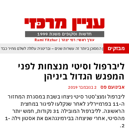
חדשות וסקופים משנת 1999
עורך ראשי: רמי יצהר | Rami Yitzhar
מבזקים
העולם נכנס לעידן המסוכן ביותר זה עשרות שנים – ובריטניה עלולה לשלם מחיר כבד
עם עומאן לגבי תפעול משותף של מצר הורמוז – אם טראמפ יאשר המלחמה תסתיים
ליברפול וסיטי מנצחות לפני
מי היה מאמין שבאר שבע תנצח את הכוכב האדום?
המפגש הגדול ביניהן
פה ומיירטים להגנה – טראמפ נשאר רק עם ציוצי האיום המגוחכים שלא מזיזים לטהרן
אבינועם פס
2 בנובמבר 2019
דום כמדיניות: כך הפכה ההוצאה להורג לכלי ההרתעה המרכזי של המשטר האיראני
ליברפול ומנצ'סטר סיטי ניצחו בשבת במסגרת המחזור
, א-סיסי, ארדואן ושליט קטאר מכנסים פגישת ״כיפה אדומה״ לנתניהו בנושא עזה
ה-11 בפרמיירליג לאחר שנקלעו לפיגור במחצית
הראשונה. לליברפול המובילה 31 נקודות, חמש יותר
מהסיטי, אחרי שניצחה בבירמינגהאם את אסטון וילה 1-
2.