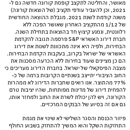
מאושר,
ו
החליטה לתקצב קופסת קורונה חדשה גם ל-
2021, וכן להעביר עודפי תקציב (של הוצאות קורונה)
משנה קודמת
לש
נ
ת 2021
.
מגבלת
ההוצאה החודשית
של 1/12 מהתקציב האחרון שאושר הפכה ללא
רלוונטית, ונמנע קיצוץ חד בהוצאות בתחילת השנה.
חברת דירוג האשראי
S&P
פרסמה תגובה להקדמת
הבחירות, ולפיה היא אינה מתכוונת לשנות את דירוג
האשראי של ישראל בקרוב, בעקבות הקדמת הבחירות.
הם כן מציינים
שעוד בחירות ללא הכרעה מסכנות את
מצבה הפיסקאלי של ישראל. בחברת הדירוג מעריכים כי
החוב הציבורי יתייצב בשנתיי
ם הקרובות ברמה של כ-
77% מהתוצר.
אנו רואים שחברות הדירוג לא ממהרות
להפחית דירוג של מדינות מפותחות, שהיו יציבות טרם
הקורונה, ויש להן יכולת לשרת את החוב ולמחזר אותו,
גם אם זה בסיוע של הבנקים המרכזיים.
פיזור הכנסת והסגר השלישי לא שינוי א
ת
מגמת
התחזקות השקל והוא המשיך להתחזק בשבוע החולף