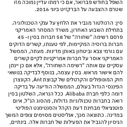
השפל בחודש פברואר, אם כי רמתו עדיין נמוכה מזו
שטרם ההצבעה על
הברקזיט
ביוני 2016.
סין: הרגולטור מג
ביר את הלחץ על ענקי הטכנולוגיה.
בתחילת השבוע האחרון, משרד המסחר האמריקני
פרסם רשימה "שחורה" של 58 חברות בסין ו- 45
חברות ברוסיה המקיימות, לפי טענתו, קשרים הדוקים
עם גורמי צבא וביטחון באותן מדינות. מעתה, הממשל
האמריקני אוסר על חברות אמריקניות לקיים קשרים
עסקיים עם אותה "רשימה השחורה", אלא אם כן יינתן
להם אישור מראש. בסין עצמה, בנוסף לבדיקה בנושאי
חוק
המונופולים
והקרטלים של קבוצת
Ant
, הקונצרן
הפיננסי הגדול בעולם, הממשלה הודיעה על בדיקה
דומה כלפי חברת
Alibaba
. ככל הנראה, השלטון בסין
רואה בחברות טכנולוגיות גדולות, מהסוג הנ"ל, איום
פוטנציאלי מבחינת דעת הקהל והסנטימנט הפוליטי
במדינה. כתוצאה מכך, אנליסטים מסוימים צופים המשך
הניסיון להגביל את הפעילות של חברות אלה. בינתיים,