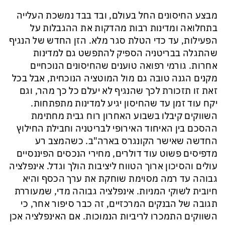
מבצע החיסונים החל בעולם, ובד בבד נמשכת העלייה
בתחלואה ומדינות רבות מהדקות את ההגבלות על
הפעילות, עד כדי הטלת סגר מלא. הזן החדש של הנגיף
שהתגלה בבריטניה הספיק להתפשט גם למדינות
אחרות. גורמי רפואה טוענים שהחיסונים הנוכחיים
מקנים הגנה טובה גם מול המוטציה הנוכחית, אבל בכל
זאת זו תזכורת לכך שהנגיף לא יעלם כל כך מהר, וגם
יקח עוד זמן עד שהחיסון יגיע למדינות מתפתחות.
השווקים קיבלו בשבוע האחרון רוח גבית מחתימת
ההסכם בין האיחוד האירופי לבריטניה וחבילת החילוץ
החדשה שאישר הקונגרס בארה"ב. כשהמצב רע
מדפיסים פשוט עוד דולרים, מחירי הנכסים הפיננסיים
עולים והסיכון ארוך הטווח ליציבות הולך וגדל. אינפלציה
גבוהה עד רמה מסוימת שוחקת את ערך הכסף והיא
חיובית לשוקי
המניות. אינפלציה גבוהה מדי, שמעוררת
תגובה של הבנקים המרכזיים, זה כבר סיפור אחר, כי
השווקים התמכרו לריביות הנמוכות. אם האינפלציה אכן