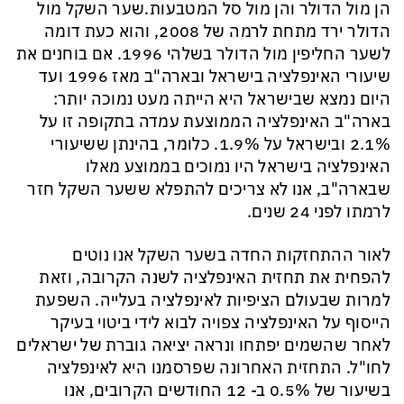
הן מול הדולר והן מול סל המטבעות.
שער השקל מול
הדולר ירד מתחת לרמה של 2008, והוא כעת דומה
לשער החליפין מול הדולר בשלהי 1996. אם בוחנים את
שיעורי האינפלציה בישראל ובארה"ב מאז 1996 ועד
היום נמצא שבישראל היא הייתה מעט נמוכה יותר:
בארה"ב האינפלציה הממוצעת עמדה בתקופה זו על
2.1% ובישראל על 1.9%.
כלומר,
בהינתן ששיעורי
האינפלציה בישראל היו נמוכים בממוצע מאלו
שבארה"ב,
אנו לא צריכים להתפלא
ששער השקל
חזר
לרמתו
לפני 24 שנים.
לאור
ההתחזקות החדה בשער השקל אנו נוטים
להפחית
את תחזית האינפלציה לשנה הקרובה
, וזאת
למרות שבעולם הציפיות לאינפלציה
בעלייה
.
השפעת
הייסוף על האינפלציה צפויה לבוא לידי ביטוי בעיקר
לאחר שהשמים יפתחו ונראה יציאה גוברת של ישראלים
לחו"ל. התחזית האחרונה שפרסמנו היא לאינפלציה
בשיעור של 0.5% ב- 12 החודשים הקרובים, אנו