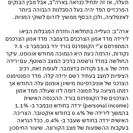
תעלה, אז זה יתחיל כנראה בארה"ב, אבל מבין הבנקים
המרכזיים הפד יהיה בעל הסבלנות הגבוהה ביותר
לאינפלציה, ולכן הכסף ממשיך לזרום לשוקי המניות.
ארה"ב: העלייה בתחלואה וחזרת המגבלות הביאו
לירידה מדד אמון הצרכנים בדצמבר.
מדד אמון הצרכנים
המתפרסם ע"י
הקונפרנס
בורד
ירד בנובמבר ב- 7.5
נקודות, והרמה כעת היא הנמוכה מחודש אוגוסט. עיקר
החולשה במדד נרשמה ברכיב המצב השוטף, עם ירידה
חדה של 15.6 נקודות בדצמבר. לעומת זאת, רכיב
הציפיות למצב בעתיד רשם ירידה קלה. מדד הסנטימנט
הצרכני של אוניברסיטת מישיגן אומנם עלה החודש אך
רמתו מציעה על תמונה דומה לזו שעולה ממד אמון
הצרכנים של
הקונפרנס
בורד
. ההכנסה האישית
(
personal income
) ירדה בחודש נובמבר ב- 1.1%
בהמשך לירידה של 0.6% בחודש אוקטובר. הצריכה
האישית ירדה בחודש שעבר ב- 0.4%, ככל הנראה
בעקבות ההשפעות של מצב הקורונה. שיעור החיסכון