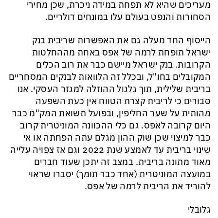
מעריכים שהיא לא תפחת במידה ניכרת, שכן מחירי
הסחורות והנפט בעולם עלו במונחים דולריים.
הייסוף החד מעלה גם את האפשרות שריבית בנק
ישראל ת
ופח
ת לרמה של אפס באחת מההחלטות
הקרובות.
בנק ישראל מיישם כבר את רוב הכלים
המקובלים בחו"ל, ובכלל זה הלוואות לבנקים המסחריים
בריבית שלילית,
תוך גלג
ול
ההוזלה למגזר
העסקי.
אנו
סבורים כי לריבית קצרת הטווח אין כעת השפעה
מהותית על שער החליפין, ובפועל ת
שואת המק"מ כבר
היום קרובה לאפס. גם כלי ההכוונה המוניטרית קרוב
כבר למיצוי שכן שוק ההון מגלם עתה
הפחתה או
אי
שינוי בריבית עד לאמצע שנת
2022
וגם אז צפויה עלייה
מאוד מתונה בריבית.
במצב זה יתכן שעוד חברים
במועצה המוניטרית (אחד כבר תומך) יסברו שראוי
להוריד את הריבית לרמה של אפס.
גלובלי