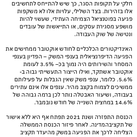
חלקי על תקופות הסגר,
כך שיש להתייחס לתחשיבים
אלו בזהירות. בצד השלילי, עלויות אלו לא משקפות
פגיעה בפוטנציאל הצמיחה העתידי, שעשוי להיות
מושפע מסגירת עסקים, או התייאשות של עובדים
ונטישה של שוק העבודה.
האינדיקטורים הכלכליים לחודש אוקטובר ממחישים את
הפגיעה הדיפרנציאלית בענפי המשק
–
הפדיון בענפי
המסחר והשירותים היה נמוך
בכ
– 3.5% לעומת
אוקטובר אשתקד, ואילו הייצור התעשייתי גבוה ב-
5.6%. כלומר,
ענפי משק שאין הגבלות על פעילותם
ממשיכים לצמוח בקצב מהיר
.
ענפים אלו אינם
עתירים
בעבודה, ושיעור האבטלה נותר לכן ברמה גבוהה של
14.6% במחצית השנייה של חודש נובמבר.
הכנסת התפזרה ושנת 2021 תפתח אף היא ללא אישור
של
תקציב
המדינה
. לאחר פיזור הכנסת הממשלה
הצליחה לרכך
את הפגיעה במשק מהיעדר תקציב