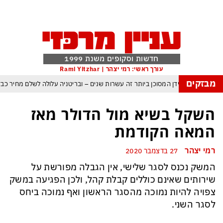
חדשות וסקופים משנת 1999
עורך ראשי: רמי יצהר | Rami Yitzhar
מבזקים
ה: העולם נכנס לעידן המסוכן ביותר זה עשרות שנים – ובריטניה עלולה לשלם מחיר 
ות עם עומאן לגבי תפעול משותף של מצר הורמוז – אם טראמפ יאשר המלחמה תסת
השקל בשיא מול הדולר מאז
מי היה מאמין שבאר שבע תנצח את הכוכב האדום?
המאה הקודמת
התקפה ומיירטים להגנה – טראמפ נשאר רק עם ציוצי האיום המגוחכים שלא מזיזים לט
רמי יצהר
27 בדצמבר 2020
גרדום כמדיניות: כך הפכה ההוצאה להורג לכלי ההרתעה המרכזי של המשטר האיר
המשק נכנס לסגר שלישי,
אין הגבלה מפורשת על
אמפ, א-סיסי, ארדואן ושליט קטאר מכנסים פגישת ״כיפה אדומה״ לנתניהו בנושא 
שירותים שאינם כוללים קבלת קהל, ולכן הפגיעה במשק
צפויה להיות נמוכה מהסגר הראשון ואף
נמוכה
ביחס
לסגר השני.