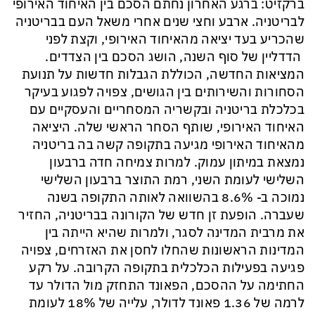
ברקזיט
:
ברגע האחרון
נחתם הסכם בין האיחוד האירופי
לבריטניה.
ארבע וחצי שנים אחרי משאל העם בבריטניה
שהכריע בעד יציאה מהאיחוד האירופי, וקצת לפני
הדדליין
של סוף השנה, הושג הסכם בין הצדדים.
המציאות החדשה, הכוללת הגבלות חדשות על תנועת
הסחורות והשירותים בין הגושים, צפויה לפגוע בעיקר
בכלכלת בריטניה ובקשריה המסחריים והעסקיים עם
האיחוד האירופי, שותף הסחר הראשי שלה. היציאה
מהאיחוד האירופי מגיעה בתקופה קשה בה בריטניה
נמצאת במיתון עמוק.
למרות צמיחה חדה ברבעון
השלישי לעומת השני, רמת התוצר ברבעון השלישי
נמוכה ב- 8.6% בהשוואה לאותה התקופה בשנה
שעברה. הופעת זן חדש של הקורונה בבריטניה, החזיר
את מרבית המדינה לסגר, ולמרות שהיא הייתה בין
המדינות הראשונות שהחלו לחסן את האזרחים, צפויה
פגיעה בפעילות הכלכלית בתקופה הקרובה.
על רקע
החתימה על ההסכם, הפאונד התחזק מול הדו
לר עד
לרמה של 1.36 פאונד לדולר, עלייה של 18% לעומת