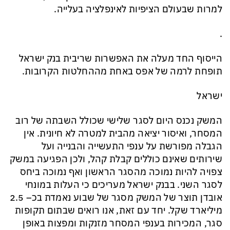
למרות שבעולם הציפיות לאינפלציה בעלייה.
.
הייסוף החד מעלה את האפשרות שריבית בנק ישראל
ת
ופ
חת לרמה של אפס באחת מההחלטות הקרובות.
ישראל
המשק נכנס היום לסגר שלישי שכולל
השבתה של רוב
המסחר, ואיסור יציאה מהבית למטרה לא חיונית.
אין
הגבלה מפורשת
על ענפי התעשייה והבנייה ועל
שירותים שאינם
כוללים קבלת
קהל, ולכן הפגיעה במשק
צפויה להיות
נמוכה
מהסגר
הראשון ואף
נמוכה
ביחס
לסגר ה
שני
. בבנק ישראל מעריכים כי העלות במונחי
אובדן תוצר של המשק מסגר של שבוע
נאמדת
ב
כ
– 2.5
מיליארד שקל.
יחד עם זאת, אנו רואים שבתום תקופות
סגר, המכירות בענפי המסחר מזנקות ומ
פצות באופן