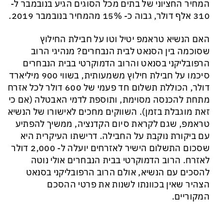
המחיר החציוני של בתים מכל הסוגים הגיע בנובמבר ל-
310 אלף דולר, גבוה כ- 15% מהמחיר בנובמבר 2019.
האם הנשיא
טראמפ
יטיל וטו על חבי
ל
ת החילוץ
שסוכמה בין הסנאט לבית הנבחרים?
מנהיגי הרוב
הרפובליקני בסנאט והרוב הדמוקרטי בבית הנבחרים
סיכמו על חבילת חילוץ משמעותית, בשווי 900 מיליארד
דולר, הכוללת תשלום חד פעמי של 600 דולר לכל אזרח
מתחת להכנסה מסוימת, ותוספת לדמי האבטלה (אם כי
זאת מוגבלת בזמן). השווקים מחכים לאישורו של הנשיא
טראמפ
, שגם לקראת סיום הקדנציה, ממשיך להפתיע
עם ביקורת נוקבת על החבילה. דרישתו העיקרית היא
שסכום התשלום הישיר לאזרחים יועלה ל- 2,000 דולר
לאזרח. הרוב הדמוקרטי בבית הנבחרים אולי נוטה
להסכים עם הנשיא, אולם הרוב הרפובליקני בסנאט
הצהיר שאין בכוונתו לשנות את פרטי ההסכם
המקוריים.