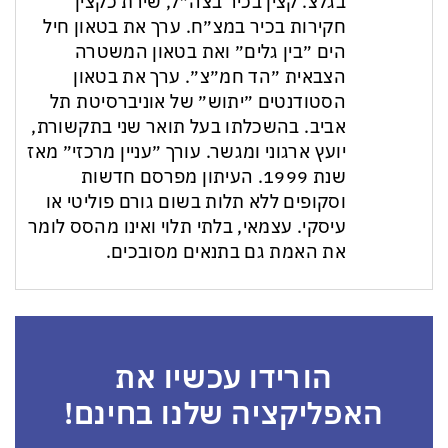
בגלצ. קצין בכיר בצה״ל, שירת כקצין
חקירות בכיר במצ״ח. ערך את בטאון חיל
הים ״בין גלים״ ואת בטאון המשטרה
הצבאית ״הד חמ״צ״. ערך את בטאון
הסטודנטים ״יתוש״ של אוניברסיטת תל
אביב. בהשכלתו בעל תואר שני בתקשורת,
יועץ ארגוני ומגשר. עורך ״עניין מרכזי״ מאז
שנת 1999. העיתון מפרסם חדשות
וסקופים ללא תלות בשום גורם פוליטי או
עיסקי. עצמאי, בלתי תלוי ואינו מהסס לומר
את האמת גם בתנאים מסובכים.
הורידו עכשיו את
האפליקציה שלנו בחינם!