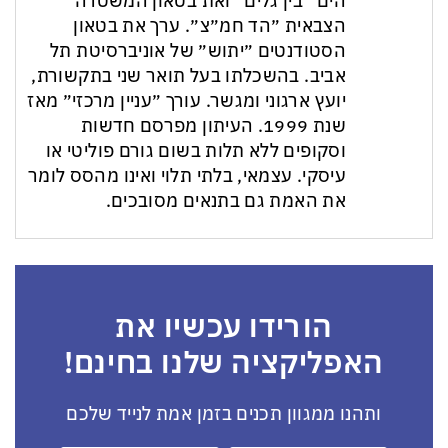
הים ״בין גלים״ ואת בטאון המשטרה
הצבאית ״הד חמ״צ״. ערך את בטאון
הסטודנטים ״יתוש״ של אוניברסיטת תל
אביב. בהשכלתו בעל תואר שני בתקשורת,
יועץ ארגוני ומגשר. עורך ״עניין מרכזי״ מאז
שנת 1999. העיתון מפרסם חדשות
וסקופים ללא תלות בשום גורם פוליטי או
עיסקי. עצמאי, בלתי תלוי ואינו מהסס לומר
את האמת גם בתנאים מסובכים.
הורידו עכשיו את
האפליקציה שלנו בחינם!
ותהנו ממגוון תכנים בזמן אמת לנייד שלכם