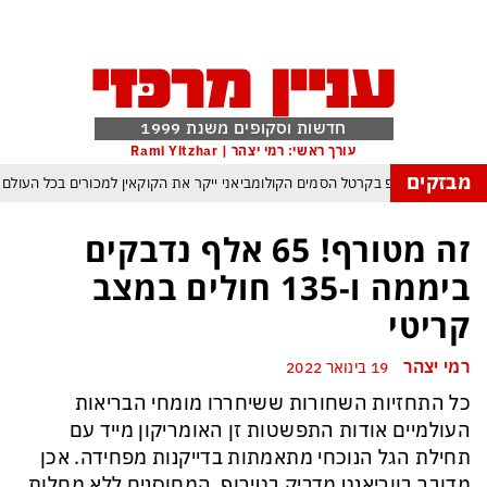
חדשות וסקופים משנת 1999
עורך ראשי: רמי יצהר | Rami Yitzhar
מבזקים
מלחמת טראמפ בקרטל הסמים הקולומביאני ייקר את הקוקאין למכורים בכל העולם
סלבס כבר לא מחכים לטלוויזיה – והרכילות הפכה לתעשיית החדשות המהירה בארץ
זה מטורף! 65 אלף נדבקים
 ארדואן, בן סלמן ופקיסטן נחתמה בקריאה לעולם המוסלמי כולו להתאחד נגד ישראל
ביממה ו-135 חולים במצב
 העולם נכנס לעידן המסוכן ביותר זה עשרות שנים – ובריטניה עלולה לשלם מחיר כבד
קריטי
עם עומאן לגבי תפעול משותף של מצר הורמוז – אם טראמפ יאשר המלחמה תסתיים
רמי יצהר
19 בינואר 2022
מי היה מאמין שבאר שבע תנצח את הכוכב האדום?
כל התחזיות השחורות ששיחררו מומחי הבריאות
פה ומיירטים להגנה – טראמפ נשאר רק עם ציוצי האיום המגוחכים שלא מזיזים לטהרן
העולמיים אודות התפשטות זן האומריקון מייד עם
תחילת הגל הנוכחי מתאמתות בדייקנות מפחידה. אכן
מדובר בווריאנט מדביק בטירוף. המחוסנים ללא מחלות