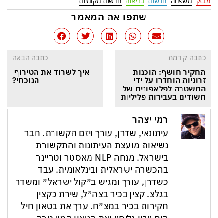
מבזק
משפחה
חדשות
בריאות
חדשות מקומיות
שתפו את המאמר
כתבה קודמת
כתבה הבאה
תחקיר חושף: תוכנות 
איך לשרוד את הטירוף 
זרוניות הוחדרו על ידי 
הנוכחי?
המשטרה לפלאפונים של 
חשודים בעבירות פליליות
רמי יצהר
עיתונאי, שדרן, עורך ויזם תקשורת. חבר
נשיאות מועצת העיתונות והתקשורת
בישראל. מנחה NLP מאסטר וטריינר
בהכשרה ישראלית ובינלאומית. עבד
כשדרן, עורך ומגיש ב״קול ישראל״ ומשדר
בגלצ. קצין בכיר בצה״ל, שירת כקצין
חקירות בכיר במצ״ח. ערך את בטאון חיל