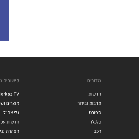
מדורים
קישורים מ
חדשות
erkaziTV
תרבות ובידור
מוצרים ושי
ספורט
גלי צה"ל
כלכלה
חדשות עכש
רכב
הצהרת נגי