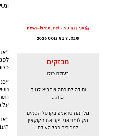
ונשי
עניין מרכזי - news-israel.net
שבת, 8 באוגוסט 2026
הטריק של אפל כדי לא להיזרק
לפגו
מבזקים
מסין ולשמור במקביל על הבכורה
כלומר, על 20 שעות הם יקב
בעולם כולו
״כמו
ותודה לחורחה שהביא לנו בן
נושא
כזה…
על ה
מלחמת טראמפ בקרטל הסמים
הקולומביאני ייקר את הקוקאין
״אנח
למכורים בכל העולם
העבו