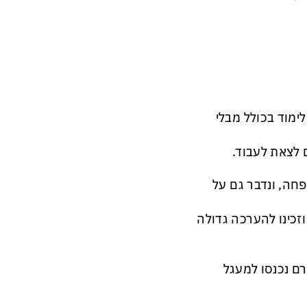
את שעות החובה מ-40 שעות ל-20 שעות לימוד בכולל מבלי
פחה, ונדבר גם על
 ה-OECD ומזכ״ל האירגון וזכינו להערכה גדולה
ם נכנסו למעגל