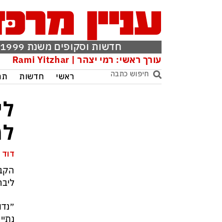
חדשות וסקופים משנת 1999
עורך ראשי: רמי יצהר | Rami Yitzhar
ראשי
חדשות
תר
לי
למ
דוד 
הקבי
ליבר
״נדו
נתיי