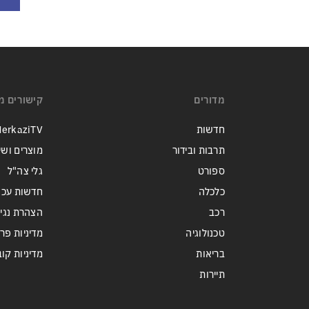
מדורים
קישורים מ
חדשות
erkaziTV
תרבות ובידור
מוצרים ושי
ספורט
גלי צה"ל
כלכלה
חדשות עכש
רכב
הצהרת נגי
טכנולוגיה
מדיניות פר
בריאות
מדיניות קובצי ie
תיירות