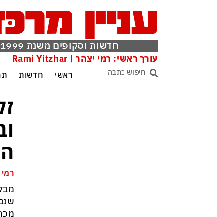
חדשות וסקופים משנת 1999
עורך ראשי: רמי יצהר | Rami Yitzhar
ראשי
חדשות
תר
זל
וב
הח
רמי 
מבלי
שנבל
מכה 