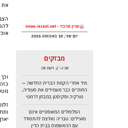
את י
הצבא
להגש
עניין מרכזי - news-israel.net
אוכל
יום שני, 10 באוגוסט 2026
איראן מקצינה את דרישותיה
וטראמפ שוקל להכריז על ״סיום
מבזקים
המלחמה״ ובכך לקבע את תבוסת
ארה״ב וישראל
וכך 
מיד אחרי הקמת הברית החדשה —
כזה,
החות׳ים כבר מעמידים את סעודיה,
מטעם
טורקיה ופקיסטן במבחן דרמטי
זלנס
הפלפולים המשפטיים אינם
ותחת
מועילים: טבריה נאלצת להתמודד
יארך
עם ההאשמות בבית הדין