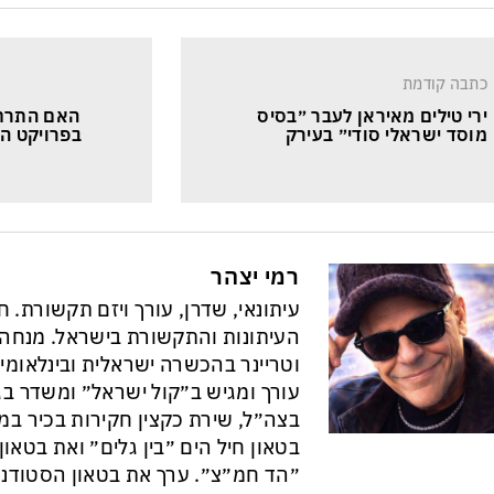
כתבה קודמת
ירי טילים מאיראן לעבר ״בסיס 
האם התרחש
מוסד ישראלי סודי״ בעירק
בפרויקט ה
רמי יצהר
עיתונאי, שדרן, עורך ויזם תקשורת. 
וטריינר בהכשרה ישראלית ובינלאומי
עורך ומגיש ב״קול ישראל״ ומשדר בגל
בצה״ל, שירת כקצין חקירות בכיר במ
בטאון חיל הים ״בין גלים״ ואת בטא
״הד חמ״צ״. ערך את בטאון הסטודנט