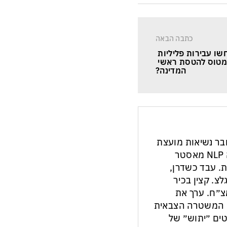
כתבה הבאה
ו עבירות פליליות 
מטוס להטסת ראשי 
המדינה?
חבר נשיאות מועצת
העיתונות והתקשורת בישראל. מנחה NLP מאסטר
ת. עבד כשדרן,
צ. קצין בכיר
צ״ח. ערך את
ון המשטרה הצבאית
ים ״יתוש״ של