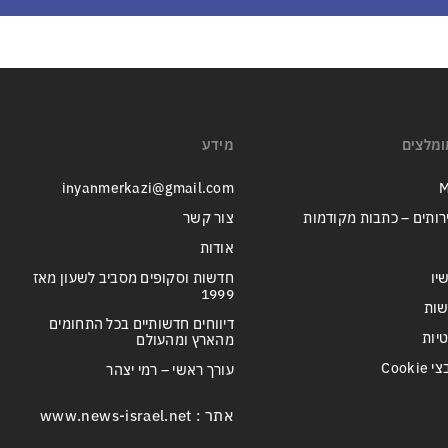
ומלצים
מידע
inyanmerkazi@gmail.com
M
רותים – כתבות מקודמות
צור קשר
אודות
יו
חדשות וסקופים מסביב לשעון מאז
1999
שות
דיווחים חדשותיים בכל התחומים
טיות
מהארץ ומהעולם
Cook
עורך ראשי – רמי יצהר
אתר : www.news-israel.net