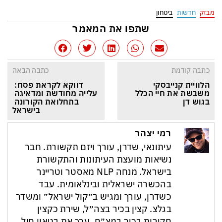
מבזק
חדשות
ביטחון
שתפו את המאמר
כתבה קודמת
כתבה הבאה
הלוויית קנייבסקי 
דווקא לקראת פסח: 
משבשת את חיי הכלל 
עלייה מחודשת ומדאיגה 
בגוש דן
בתחלואת הקורונה 
בישראל
רמי יצהר
עיתונאי, שדרן, עורך ויזם תקשורת. חבר
נשיאות מועצת העיתונות והתקשורת
בישראל. מנחה NLP מאסטר וטריינר
בהכשרה ישראלית ובינלאומית. עבד
כשדרן, עורך ומגיש ב״קול ישראל״ ומשדר
בגלצ. קצין בכיר בצה״ל, שירת כקצין
חקירות בכיר במצ״ח. ערך את בטאון חיל