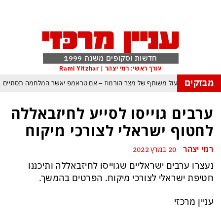
חדשות וסקופים משנת 1999
עורך ראשי: רמי יצהר | Rami Yitzhar
מבזקים
עם עומאן לגבי תפעול משותף של מצר הורמוז – אם טראמפ יאשר המלחמה תסתיים
מי היה מאמין שבאר שבע תנצח את הכוכב האדום?
ערבים גוייסו לסייע לחיזבאללה
ה ומיירטים להגנה – טראמפ נשאר רק עם ציוצי האיום המגוחכים שלא מזיזים לטהרן
לחטוף ישראלי לצורכי מיקוח
דום כמדיניות: כך הפכה ההוצאה להורג לכלי ההרתעה המרכזי של המשטר האיראני
רמי יצהר
20 במרץ 2022
, א-סיסי, ארדואן ושליט קטאר מכנסים פגישת ״כיפה אדומה״ לנתניהו בנושא עזה
נעצרו ערבים ישראליים שגוייסו לחיזבאללה ותיכננו
: טראמפ נסוג, נתניהו הוזהר – ואיראן רשמה ניצחון אסטרטגי נוסף בלי שום מאמץ
חטיפת ישראלי לצורכי מיקוח. הפרטים בהמשך.
כל הפרטים, ההערכות והסודות: לקראת מלחמה הקשה בהרבה מקודמותיה?
עניין מרכזי