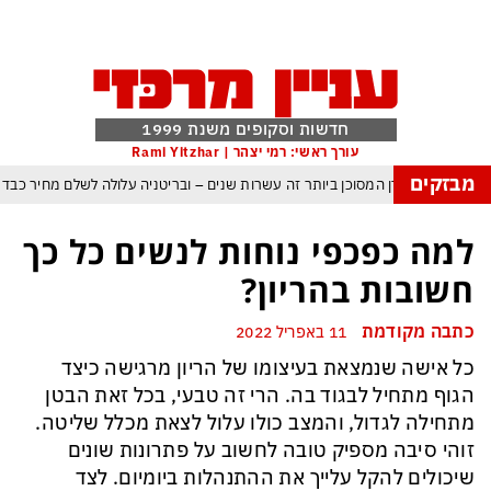
חדשות וסקופים משנת 1999
עורך ראשי: רמי יצהר | Rami Yitzhar
מבזקים
העולם נכנס לעידן המסוכן ביותר זה עשרות שנים – ובריטניה עלולה לשלם מחיר כבד
עם עומאן לגבי תפעול משותף של מצר הורמוז – אם טראמפ יאשר המלחמה תסתיים
למה כפכפי נוחות לנשים כל כך
מי היה מאמין שבאר שבע תנצח את הכוכב האדום?
חשובות בהריון?
ה ומיירטים להגנה – טראמפ נשאר רק עם ציוצי האיום המגוחכים שלא מזיזים לטהרן
כתבה מקודמת
11 באפריל 2022
דום כמדיניות: כך הפכה ההוצאה להורג לכלי ההרתעה המרכזי של המשטר האיראני
כל אישה שנמצאת בעיצומו של הריון מרגישה כיצד
, א-סיסי, ארדואן ושליט קטאר מכנסים פגישת ״כיפה אדומה״ לנתניהו בנושא עזה
הגוף מתחיל לבגוד בה. הרי זה טבעי, בכל זאת הבטן
מתחילה לגדול, והמצב כולו עלול לצאת מכלל שליטה.
זוהי סיבה מספיק טובה לחשוב על פתרונות שונים
שיכולים להקל עלייך את ההתנהלות ביומיום. לצד