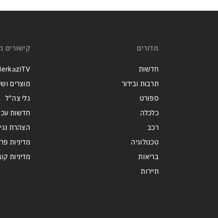
מדורים
קישורים מ
חדשות
erkaziTV
תרבות ובידור
מוצרים ושי
ספורט
גלי צה"ל
כלכלה
חדשות עכש
רכב
הצהרת נגי
טכנולוגיה
מדיניות פר
בריאות
מדיניות קובצי ie
תיירות