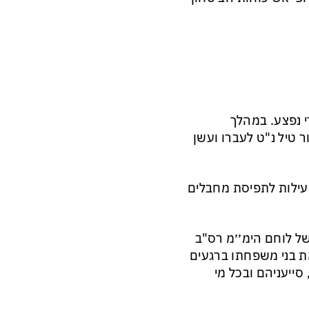
די נפצע. במהלך
 טיל נ"ט לעברו ועשן
פעילות לתפיסת מחבלים
של לוחם הימ׳׳מ רס"ב
את בני משפחתו ברגעים
סייעניהם ובכל מי