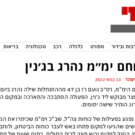
בות ובידור
ספורט
כלכלה
רכב
טכנולוגיה
בריאות
חם ימ״מ נהרג בג׳נין
יצהר
13 במאי 2022
לוחם הימ"מ, רס״ב נועם רז בן 47 מההתנחלות שי
ר מבוקש ליד ג׳נין. הפעולה הסתבכה והתארכה ובמקום הת
ג הותיר שישה יתומים.
נפגע בפעילות של כוחות צה"ל, שב"כ וימ"מ שכיתרו את ה
ים שהגיעו למקום פתחו באש לעבר כוחות הביטחון, ולוחם
 הוזנק למקום והוא פונה לבית החולים. בתום שעות של חיל