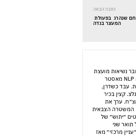
כתבה הבאה
חם שנהרג  בפעולת 
המעצר בגדה
חבר נשיאות מועצת
העיתונות והתקשורת בישראל. מנחה NLP מאסטר
ת. עבד כשדרן,
צ. קצין בכיר
צ״ח. ערך את
ון המשטרה הצבאית
ים ״יתוש״ של
תואר שני
עניין מרכזי״ מאז