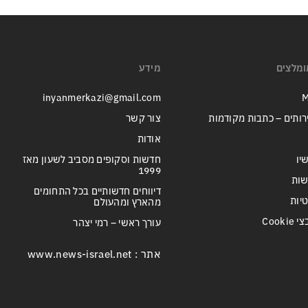
ומלצים
מידע
inyanmerkazi@gmail.com
M
רותים – כתבות מקודמות
צור קשר
אודות
יו
חדשות וסקופים מסביב לשעון מאז
1999
שות
דיווחים חדשותיים בכל התחומים
טיות
מהארץ ומהעולם
Cook
עורך ראשי – רמי יצהר
אתר : www.news-israel.net