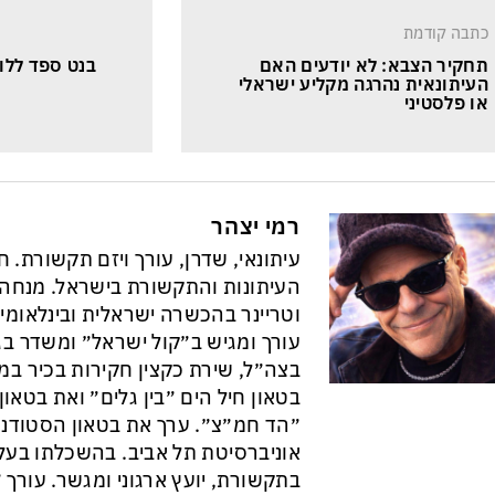
כתבה קודמת
תחקיר הצבא: לא יודעים האם 
בנט ספד ללו
העיתונאית נהרגה מקליע ישראלי 
או פלסטיני
רמי יצהר
עיתונאי, שדרן, עורך ויזם תקשורת. 
וטריינר בהכשרה ישראלית ובינלאומי
עורך ומגיש ב״קול ישראל״ ומשדר בגל
בצה״ל, שירת כקצין חקירות בכיר במ
בטאון חיל הים ״בין גלים״ ואת בטא
״הד חמ״צ״. ערך את בטאון הסטודנט
אוניברסיטת תל אביב. בהשכלתו בעל 
בתקשורת, יועץ ארגוני ומגשר. עורך ״