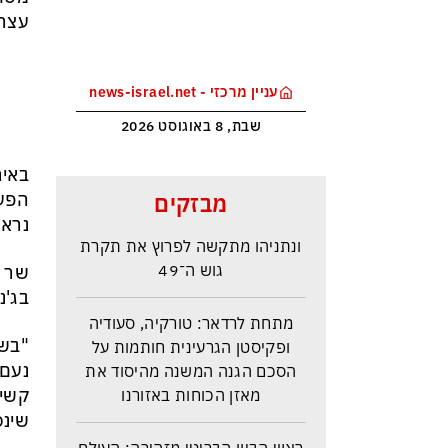
עצרו
עניין מרכזי - news-israel.net
שבת, 8 באוגוסט 2026
באיר
סקר בחירות האמין בישראל –
הפעי
מבזקים
איזנקוט מתבסס במקום הראשון –
נראה
ונתניהו מתקשה לפרוץ את תקרת
גוש ה־49
שר ה
בג'ני
מתחת לרדאר: טורקיה, סעודיה
ופקיסטן הגרעינית חותמות על
"‏בש
הסכם הגנה המשנה מהיסוד את
נעם 
מאזן הכוחות באזורנו
קשים
שינס
ראש הביון הבריטי מזהירה: העולם