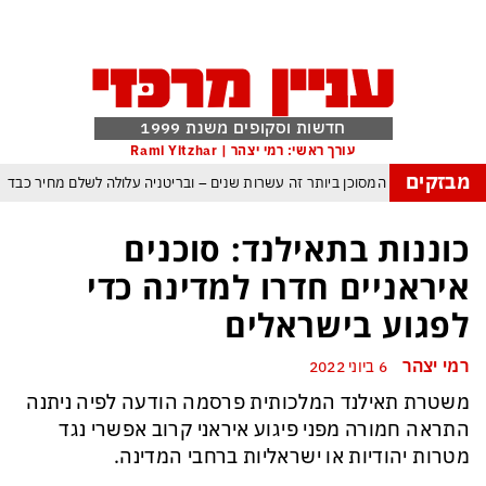
חדשות וסקופים משנת 1999
עורך ראשי: רמי יצהר | Rami Yitzhar
מבזקים
העולם נכנס לעידן המסוכן ביותר זה עשרות שנים – ובריטניה עלולה לשלם מחיר כבד
עם עומאן לגבי תפעול משותף של מצר הורמוז – אם טראמפ יאשר המלחמה תסתיים
כוננות בתאילנד: סוכנים
מי היה מאמין שבאר שבע תנצח את הכוכב האדום?
איראניים חדרו למדינה כדי
ה ומיירטים להגנה – טראמפ נשאר רק עם ציוצי האיום המגוחכים שלא מזיזים לטהרן
לפגוע בישראלים
דום כמדיניות: כך הפכה ההוצאה להורג לכלי ההרתעה המרכזי של המשטר האיראני
רמי יצהר
6 ביוני 2022
, א-סיסי, ארדואן ושליט קטאר מכנסים פגישת ״כיפה אדומה״ לנתניהו בנושא עזה
משטרת תאילנד המלכותית פרסמה הודעה לפיה ניתנה
התראה חמורה מפני פיגוע איראני קרוב אפשרי נגד
מטרות יהודיות או ישראליות ברחבי המדינה.