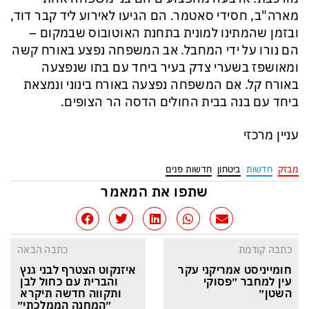
מארה"ב, חסידי סאטמר. הם הגיעו לאירוע ליד קבר דוד,
ובזמן שהמתינו למונית בתחנת האוטובוס שבמקום –
הם נורו על ידי המחבל. אב המשפחה נפצע באורח קשה
ומאושפז בשערי צדק בעיר ביחד עם בתו שנפצעה
באורח קל. אם המשפחה נפצעה באורח בינוני ונמצאת
ביחד עם בנה בבית החולים הדסה הר הצופים.
עניין מרכזי
מבזק
חדשות
ביטחון
חדשות פנים
שתפו את המאמר
כתבה קודמת
כתבה הבאה
חומייניסט אמריקני עקר 
איזנקוט הצטרף לבני גנץ 
עין למחבר ״פסוקי 
והברית עם כחול לבן 
השטן״
ותקווה חדשה תיקרא 
״המחנה הממלכתי״