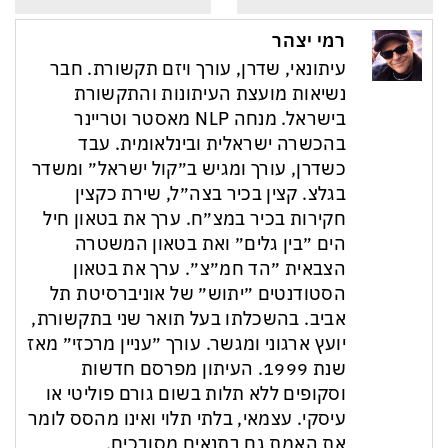
רמי יצהר
עיתונאי, שדרן, עורך ויזם תקשורת. חבר
נשיאות מועצת העיתונות והתקשורת
בישראל. מנחה NLP מאסטר וטריינר
בהכשרה ישראלית ובינלאומית. עבד
כשדרן, עורך ומגיש ב״קול ישראל״ ומשדר
בגלצ. קצין בכיר בצה״ל, שירת כקצין
חקירות בכיר במצ״ח. ערך את בטאון חיל
הים ״בין גלים״ ואת בטאון המשטרה
הצבאית ״הד חמ״צ״. ערך את בטאון
הסטודנטים ״יתוש״ של אוניברסיטת תל
אביב. בהשכלתו בעל תואר שני בתקשורת,
יועץ ארגוני ומגשר. עורך ״עניין מרכזי״ מאז
שנת 1999. העיתון מפרסם חדשות
וסקופים ללא תלות בשום גורם פוליטי או
עיסקי. עצמאי, בלתי תלוי ואינו מהסס לומר
את האמת גם בתנאים מסובכים.