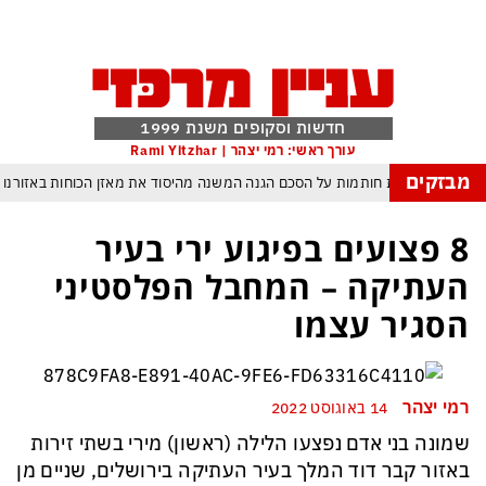
חדשות וסקופים משנת 1999
עורך ראשי: רמי יצהר | Rami Yitzhar
מבזקים
פקיסטן הגרעינית חותמות על הסכם הגנה המשנה מהיסוד את מאזן הכוחות באזורנו
 במשחק חסר החשיבות מדגישה את התגברות החוליגניזם הפראי בכדורגל הישראלי
8 פצועים בפיגוע ירי בעיר
יפ״א: הכסף הערבי עלול לנצח ולסכן את הכדורגל האירופי וכמובן גם את הישראלי
העתיקה – המחבל הפלסטיני
 שבתחומן הוא עובר מידרדרות במהירות כשההשלכות יגיעו בקרוב מאוד גם לישראל
הסגיר עצמו
פרץ: פריצת הענק בליכטנשטיין עלולה להפוך לסיוט של אלפי בעלי הון ברחבי העולם
יב הקל והבא ביותר להגשמה עצמית בדיוק בזמן די שנדמה שזו – אין סיכוי י להצליח
רמי יצהר
14 באוגוסט 2022
סופרנוס” הלך לעולמו: וינסנט פסטורה, המאפיונר האהוב של אמריקה, מת בגיל 80
שמונה בני אדם נפצעו הלילה (ראשון) מירי בשתי זירות
באזור קבר דוד המלך בעיר העתיקה בירושלים, שניים מן