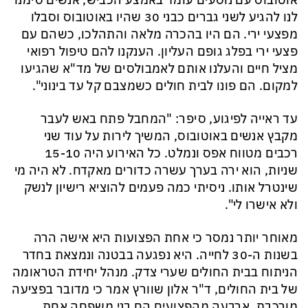
אוטובוס עם נוסעים עומד באמצע הכביש, אנשים סימנו
לנו להגיע לשני גברים כבני 30 שהיו באוטובוס וסבלו
מפצעי ירי. הם היו בהכרה מלאה והתהלכו, כשהם עם
פצעי ירי בפלג גופם העליון. הענקנו להם טיפול רפואי
מציל חיים והעלנו אותם לאמבולסים של מד"א שהגיעו
למקום. הם פונו לבית חולים כשמצבם קל עד בינוני".
עד ראייה לפיגוע, סיפר: "המחבל פתח באש לעבר
מקבץ אנשים באוטובוס, המשיך לירות על עוד שני
רכבים מטווח אפס ונמלט. כל האירוע היה 15-10
שניות, הוא ירה בערך עשרה כדורים מאקדח. לא היה מי
שינטרל אותו. ניסיתי כמה פעמים להוציא רישיון לנשק
ולא אישרו לי".
מאוחר יותר נמסר כי אחת הפצועות היא אישה הרה
בשנות ה-30 לחייה. היא נפגעה בבטנה ונמצאת בחדר
הניתוח בבית החולים שערי צדק. מנהל יחידת הטראומה
של בית החולים, ד"ר אלון שוורץ אמר כי מדובר בפציעה
מורכבת. ארבעה מהפצועים הם בני משפחה אחת