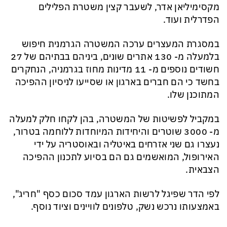
מקסימיליאן אדר, לשעבר קצין משטרת הפלילים
הפדרלית
ועוד.
במסגרת המעצרים ערכה המשטרה הגרמנית חיפוש
בלמעלה מ- 130 אתרים שונים
, ביניהם
בבתיהם של 27
חשודים
נוספים מ- 11 מדינות מחוז בגרמניה, הנחקרים
בחשד כי הם חברים בארגון או שסייעו
לניסיון ההפיכה
המתוכנן
שלו.
במקביל לפשיטות של המשטרה, בהן לקחו חלק למעלה
מ- 3000 שוטרים
והיחידות המיוחדות ללוחמה בטרור
,
נעצרו גם שני אזרחים באיטליה ובאוסטריה
על ידי
האירופול
,
ה
מואשמים
גם הם
בסיוע לתכנון ההפיכה
הצבאית.
לפי
ה
דר שפ
יגל לרשות הארגון עמד סכום כסף "חריג",
באמצעותו נרכש נשק, טלפונים לוויינים וציוד נוסף.