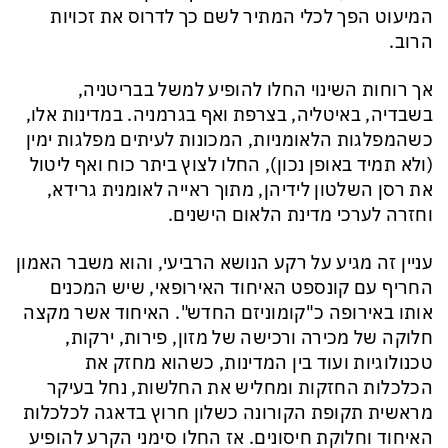
המיעוט הפך לכלי המתיר לשם כך לדרוס את זכויות
הרוב.
אך רוחות השינוי החלו להופיע למשל בבריטניה,
בשבדיה, באיטליה, בצרפת ואף בגרמניה. במדינות אלו,
כשהמפלגות הלאומניות, המכונות לעיתים מפלגות ימין
(ולא תמיד באופן נכון)
, החלו לצוץ ביתר כוח ואף ליטול
את רסן השלטון לידיהן
, מתוך ראייה לאומנית גרידא,
וחזרה לערכי מדינת הלאום הישנים.
עניין זה מגיע על רקע הנושא הרביעי, והוא משבר האמון
החריף עם קונספט האיחוד האירופאי, שיש המכנים
אותו באירופה כ"קומוניזם החדש". האיחוד אשר מקצה
חלוקה של מכירה ורכישה של מזון, פירות, ירקות,
טכנולוגיות ועוד בין המדינות, כשהוא מחזק את
הכלכלות החזקות ומחליש את החלשות, נחל בעיקר
מראשית תקופת הקורונה כשלון חרוץ בדאגה לכלכלות
האיחוד וחלוקת חיסונים. אז החלו סימני הקרע להופיע