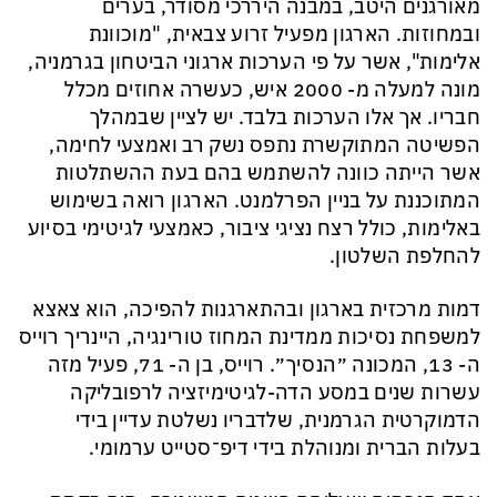
מאורגנים היטב, במבנה היררכי מסודר, בערים
ובמחוזות. הארגון מפעיל זרוע צבאית, "מוכוונת
אלימות", אשר על פי הערכות ארגוני הביטחון בגרמניה,
מונה למעלה מ- 2000 איש, כעשרה אחוזים מכלל
חבריו. אך אלו הערכות בלבד. יש לציין שבמהלך
הפשיטה המתוקשרת נתפס נשק רב ואמצעי לחימה,
אשר הייתה כוונה להשתמש בהם בעת ההשתלטות
המתוכננת על בניין הפרלמנט.
הארגון רואה בשימוש
באלימות,
כולל רצח נציגי ציבור
, כאמצעי
לגיטימי
בסיוע
להחלפת השלטון.
דמות מרכזית
בארגון ו
בהתארגנות
להפיכה, הוא
צאצא
למשפחת נסיכות ממדינת המחוז טורינגיה, היינריך רוייס
ה- 13
,
המכונה
״הנסיך״. רוייס, בן ה-
71, פעיל מזה
עשרות
שנים במסע
ה
דה-לגיטימ
יז
ציה לרפובליקה
הדמוקרטית
הגרמנית, שלדבריו נשלטת עדיין בידי
בעלות הברית
ומנוהלת בידי
דיפ־סטייט ערמומי
.