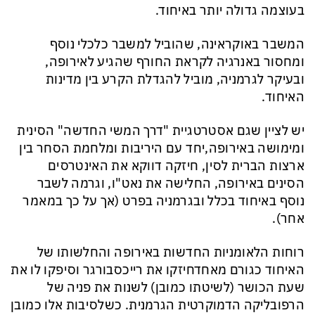
בעוצמה גדולה יותר באיחוד.
המשבר באוקראינה, שהוביל למשבר כלכלי נוסף
ומחסור באנרגיה לקראת החורף שהגיע לאירופה,
ובעיקר לגרמניה, מוביל
ל
הגדלת ה
קרע בין מדינות
האיחוד.
יש לציין שגם אסטרטגיית "דרך המשי החדשה" הסינית
ומימושה באירופה,יחד עם היריבות ומלחמת הסחר בין
ארצות הברית לסין, חיזקה דווקא את האינטרסים
הסינים באירופה, החלישה את נאט"ו, וגרמה לשבר
נוסף באיחוד
בכלל ובגרמניה בפרט
(אך על כך במאמר
אחר)
.
רוחות הלאומניות החדשות באירופה
ו
החלשותו של
האיחוד כגורם מאחד
חיזקו את
רייכסבורגר
וסיפקו לו את
שעת הכושר (לשיטתו כמובן) לשנות את פניה של
הרפובליקה הדמוקרטית הגרמנית.
כשלסיבות אלו כמובן