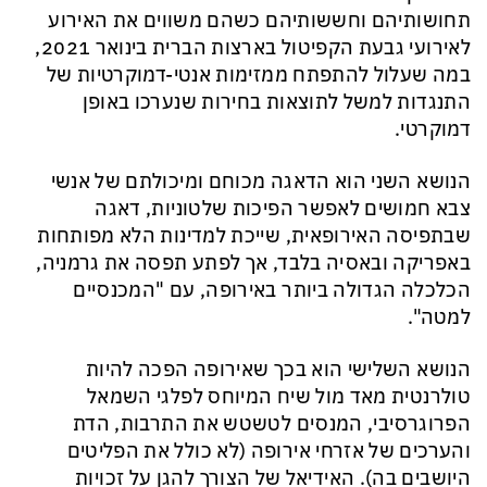
תחושותיהם וחששותיהם כשהם משווים את האירוע
לאירועי גבעת הקפיטול בארצות הברית בינואר 2021,
במה שעלול להתפתח ממזימות אנטי-דמוקרטיות של
התנגדות למשל לתוצאות בחירות שנערכו באופן
דמוקרטי.
הנושא השני הוא הדאגה מכוחם ומיכולתם של אנשי
צבא חמושים לאפשר הפיכות שלטוניות, דאגה
שבתפיסה האירופאית, שייכת למדינות הלא מפותחות
באפריקה ובאסיה בלבד, אך לפתע תפסה את גרמניה,
הכלכלה הגדולה ביותר באירופה, עם "המכנסיים
למטה".
הנושא השלישי הוא בכך ש
אירופה הפכה להיות
טולרנטית מאד מול שיח המיוחס לפלגי השמאל
הפרוגרסיבי, המנסים לטשטש את התרבות, הדת
והערכים
של אזרחי אירופה (לא כולל את הפליטים
היושבים בה)
.
האידיאל של
הצורך להגן על זכויות