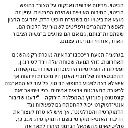
הביטוי. מדינות אירופה נאבקות על הצורך בחופש
הביטוי, החירות האישית ושמירת הפרטיות. עניין זה
מוצא את ביטויו גם בשמירת חופש הדת, יחד עם הרצון
לאפשר למהגרים ו
ל
פליטים לשמור על הלכותיהם,
שפתם ותרבותם, גם אם הם פוגעים ברגשות הציבור
האחר, אזרחי המדינות
עצמם
.
בגרמניה תנועת
רייכסבורגר אינה מוכרת רק מהשנים
האחרונות, זוהי תנועה שכוחה עלה וירד לסירוגין,
ופעילותיה הפוליטיות היו מוכרות ושודרו בתקשורת.
ההתבטאויות של חברי האגון היו מוכרות וידועות אך
איש לא רצה לפגוע בחופש הביטוי, כל עוד לא התארגנה
לכאורה התארגנות צבאית אמיתית. כפי שתיאר זאת
קונסטנטין פון־נוץ מהמפלגה הירוקה
–
"
ידענו שדיבור
אנטי־דמוקרטי יכול להתפתח גם לפעולות נגד
הדמוקרטיה והפרלמנט"
, אך איש לא טרח לעצור את
הדיבור האנטי-דמוקרטי בשם הדמוקרטיה.
אגב כך,
פוליטיקאים מהשמאל הגרמני מיהרו לתאר את