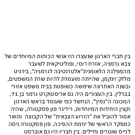
בין חברי הארגון שנעצרו היו אנשי
ה
כוחות המיוחדים של
צבא גרמניה, אזרח רוסי,
ו
פוליטיקאית לשעבר
מ
ה
מפלג
ה הלאומנית
"אלטרנטיבה לגרמניה",
בירגיט
מלזק־וינקמן
, שהייתה מועמדת להיות שרת המשפטים,
ו
בשנה האחרונה שימשה
כ
שופטת בבית משפט אזורי
בברלין
. בין העצורים היה גם
אריסטוקרט גרמני בן 71,
המכונה ה"נסיך",
הנחשד
כמי שעומד
בראש הארגון
וקצין היחידות המיוחדות,
רידיגר פון פסקטורה, שהיה
אמור להוביל את "הזרוע הצבאית" של הקבוצה
ותואר
כמפקד הראשי
של יוזמת ההפיכה. פון פסקטורה ניסה
לגייס שוטרים וחיילים. בין חבריו היו גם אוברסט