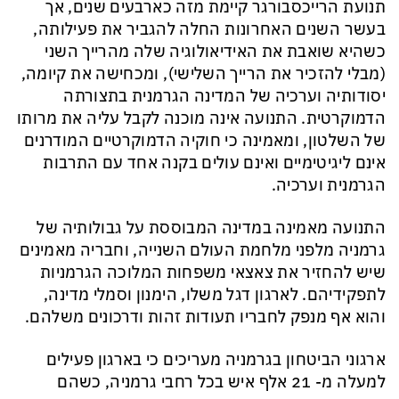
תנועת הרייכסבורגר קיי
מת
מזה כארבעים שנים, אך
בעשר השנים האחרונות החל
ה
להגביר את פעילות
ה
,
כשה
י
א שואב
ת
את האידיאולוגיה של
ה
מהרייך השני
(מבלי להזכיר את הרייך השלישי), ומכחיש
ה
את קיומה
,
יסודותיה וערכיה
של המדינה הגרמנית בתצורתה
הדמוקרטית
. התנועה
אינ
ה
מוכ
נה
לקבל עלי
ה
את מרותו
של השלטון, ומאמי
נה
כי חוקיה הדמוקרטיים המודרנים
אינם ליגיטימיים
ואינם עולים בקנה אחד עם התרבות
הגרמנית וערכיה
.
ה
תנוע
ה
מאמינה במדינה המבוססת על גבולותיה של
גרמניה מלפני מלחמת העולם השנייה,
ו
חבריה מאמינים
שיש להחזיר את צאצאי
משפחות המלוכה הגרמניות
לתפקידיהם.
לארגון דגל משלו, הימנון וסמלי מדינה,
והוא אף מנפק לחבריו תעודות זהות ודרכונים משלהם.
ארגוני הביטחון בגרמניה מעריכים כי בארגון פעילים
למעלה מ- 21 אלף איש בכל רחבי גרמניה, כשהם