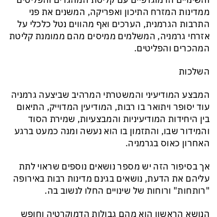
ו
השינויים הדמוגרפיים עם קליטת המהגרים והפליטים
ממדינות המזרח התיכון ואפריקה
, המשנים את פני
התרבות הגרמנית, הערכים ואף מהווים נטל כלכלי על
אזרחי גרמניה, המשלמים ממיסים מהם ממומנת קליטת
המהכרים והפליטים.
השלכות
המבצע המודיעיני והמשטרתי המרהיב שביצעה גרמניה
עוד יסופר ויתואר בו רבות, המודיעין המדוייק, התיאום
בין היחידות המודיעיניות והמבצעיות, שמירת הסוד
והמידור שבו, והתזמון בו הוא נעשה ומנה כמעט ברגע
האחרון כאוס בגרמניה.
אך בסיפור הזה יש מספר נושאים נוספים שראוי לתת
עליהם את הדעת, נושאים בגינם מדינות רבות באירופה
"רותחות" ורוחות של שינויים החלו לנשוב בה.
הנושא הראשון הוא מהם גבולות הדמוקרטיה וחופש