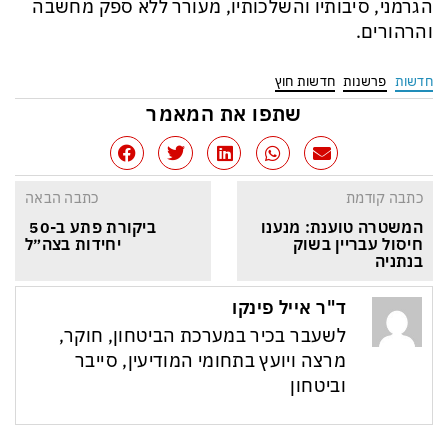
הגרמני, סיבותיו והשלכותיו, מעורר
ללא ספק
מחשבה
והרהורים.
חדשות
פרשנות
חדשות חוץ
שתפו את המאמר
כתבה קודמת
כתבה הבאה
המשטרה טוענת: מנענו 
ביקורת פתע ב-50 
חיסול עבריין בשוק 
יחידות בצה״ל
בנתניה
ד"ר אייל פינקו
לשעבר בכיר במערכת הביטחון, חוקר,
מרצה ויועץ בתחומי המודיעין, סייבר
וביטחון