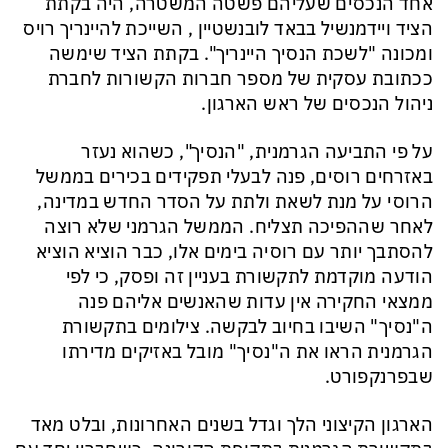
אחד הנכסים שעליהם פשטה המשטרה, היה בקתת
הציד ויידמנשיל בבאד לובנשטיין
,
השייכת להיינריך רויס
ומכונה "
לשכת הנסיך היינריך
".
בקתת הציד
שימש
ה
ככתובת עסקית של מספר חברות הקשורות לחברת
ניהול הנכסים של
ראש הארגון.
על פי התביעה
הגרמנית
, "הנסיך"
, כשהוא נעזר
באזרחים רוסים,
פנה לבעלי תפקידים
בכירים בממשל
ה
רוסי
על מנת
לשאת ולתת על הסדר החדש במדינה,
לאחר
שההפיכה תצליח.
הממשל הגרמני שלא רוצה
להסתבך יותר עם רוסיה בימים אלו, כבר הוציא הוציא
הודעה מוקדמת לתקשורת בעניין זה ופסק, כי
לפי
ממצאי החקירה אין עדות שהאנשים אליהם פנה
ה
"נסיך"
השיבו בחיוב לבקשה
.
צילומים בתקשורת
הגרמנית הראו את ה
"
נסיך
"
מובל באזיקים מדירתו
שבפרנקפורט
.
הארגון הקיצוני הלך וגדל בשנים האחרונות, ו
בלט מאד