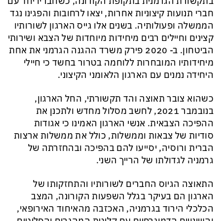
בתקשורת הגרמנית
בתקופת הקורונה,
כשחבריו
יחד עם
חברי תנועות קיצוניות אחרות, יצאו לרחובות והפגינו נגד
הממשלה ופעולותיה
.
בשנים אלו גייס הארגון לשורותיו
קצינים וחיילים רבים מיחידות מיוחדות של הצבא ושירותי
הביטחון.
ב- 2020 פירק משרד ההגנה הגרמני את אחת
מיחידותיו המובחרות ללוחמה בטרור בחשד כי חיילי
היחידה נמנים עם הארגון הלאומני הקיצוני.
כשהוא צובר תאוצה
והד תקשורתי,
החל הארגון,
בנובמבר 2021
,
לחשב מסלול מחדש ולתכנן את
ההפיכה הצבאית. אנשי הארגון האמינו כי אגודות
סודיות של צבאות וממשלות, כולל את ממשלות ארצות
הברית ורוסיה, יסייעו להם בהפיכה ובהחזרתה של
גרמניה לגדולתו של הרייך השני.
התאוצה הגיוס החברים לשורותיו והתחזקותו של
הארגון הם
בעיקר בגלל השפעות הקורונה, המצב
הכלכלי הירוד בגרמניה, האכזבה מהאיחוד האירופאי,