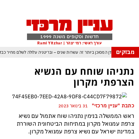
חדשות וסקופים משנת 1999
עורך ראשי: רמי יצהר | Rami Yitzhar
מבזקים
 העולם נכנס לעידן המסוכן ביותר זה עשרות שנים – ובריטניה עלולה לשלם מחיר כב
 עם עומאן לגבי תפעול משותף של מצר הורמוז – אם טראמפ יאשר המלחמה תסתיי
נתניהו שוחח עם הנשיא
מי היה מאמין שבאר שבע תנצח את הכוכב האדום?
הצרפתי מקרון
קפה ומיירטים להגנה – טראמפ נשאר רק עם ציוצי האיום המגוחכים שלא מזיזים לטהר
רדום כמדיניות: כך הפכה ההוצאה להורג לכלי ההרתעה המרכזי של המשטר האיראנ
כתבת "עניין מרכזי"
31 בינואר 2023
פ, א-סיסי, ארדואן ושליט קטאר מכנסים פגישת ״כיפה אדומה״ לנתניהו בנושא עז
ראש הממשלה בנימין נתניהו שוח אתמול עם נשיא
צרפת עמנואל מקרון במתיחות הביטחונית השוררת
במדינת ישראל עם נשיא צרפת עמנואל מקרון.