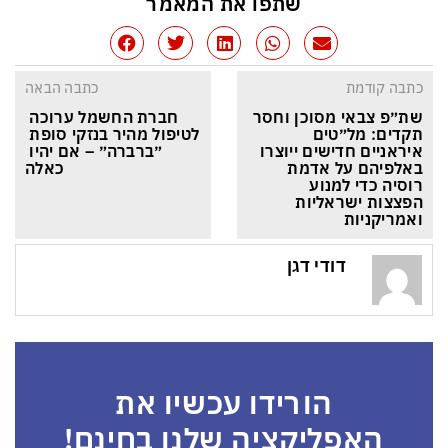
שתפו את המאמר
כתבה קודמת
כתבה הבאה
שת״פ צבאי מסוכן וחסר 
חברת החשמל ערוכה 
תקדים: מל״טים 
לטיפול מהיר בנזקי סופת 
איראניים חדישים ייוצרו 
״ברברה״ – אם יהיו 
באלפיהם על אדמת 
כאלה
רוסיה כדי למנוע 
הפצצות ישראליות 
ואמריקניות
דודי דגן
הורידו עכשיו את
האפליקציה שלנו בחינם!