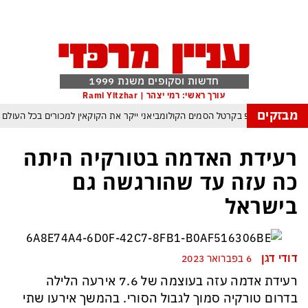
חדשות וסקופים משנת 1999
עורך ראשי: רמי יצהר | Rami Yitzhar
מבזקים
מלחמת טראמפ בקרטל הסמים הקולומביאני ייקר את הקוקאין למכורים בכל העולם
סלבס כבר לא מחכים לטלוויזיה – והרכילות הפכה לתעשיית החדשות המהירה בארץ
רעידת האדמה בטורקיה היתה
 ארדואן, בן סלמן ופקיסטן נחתמה בקריאה לעולם המוסלמי כולו להתאחד נגד ישראל
כה עזה עד שהורגשה גם
העולם נכנס לעידן המסוכן ביותר זה עשרות שנים – ובריטניה עלולה לשלם מחיר כבד
בישראל
עם עומאן לגבי תפעול משותף של מצר הורמוז – אם טראמפ יאשר המלחמה תסתיים
מי היה מאמין שבאר שבע תנצח את הכוכב האדום?
דודי דגן
6 בפברואר 2023
פה ומיירטים להגנה – טראמפ נשאר רק עם ציוצי האיום המגוחכים שלא מזיזים לטהרן
רעידת אדמה עזה בעוצמה של 7.6 אירעה הלילה
בדרום טורקיה סמוך לגבול הסורי. בהמשך אירעו שתי