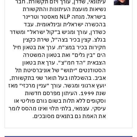
עיתונאי, שדרן, עורך ויזם תקשורת. חבר
נשיאות מועצת העיתונות והתקשורת
בישראל. מנחה NLP מאסטר וטריינר
בהכשרה ישראלית ובינלאומית. עבד
כשדרן, עורך ומגיש ב״קול ישראל״ ומשדר
בגלצ. קצין בכיר בצה״ל, שירת כקצין
חקירות בכיר במצ״ח. ערך את בטאון חיל
הים ״בין גלים״ ואת בטאון המשטרה
הצבאית ״הד חמ״צ״. ערך את בטאון
הסטודנטים ״יתוש״ של אוניברסיטת תל
אביב. בהשכלתו בעל תואר שני בתקשורת,
יועץ ארגוני ומגשר. עורך ״עניין מרכזי״ מאז
שנת 1999. העיתון מפרסם חדשות
וסקופים ללא תלות בשום גורם פוליטי או
עיסקי. עצמאי, בלתי תלוי ואינו מהסס לומר
את האמת גם בתנאים מסובכים.