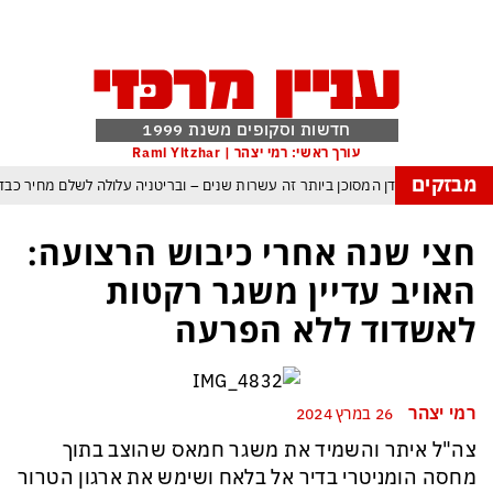
חדשות וסקופים משנת 1999
עורך ראשי: רמי יצהר | Rami Yitzhar
מבזקים
: העולם נכנס לעידן המסוכן ביותר זה עשרות שנים – ובריטניה עלולה לשלם מחיר כב
 עם עומאן לגבי תפעול משותף של מצר הורמוז – אם טראמפ יאשר המלחמה תסתיי
חצי שנה אחרי כיבוש הרצועה:
מי היה מאמין שבאר שבע תנצח את הכוכב האדום?
האויב עדיין משגר רקטות
קפה ומיירטים להגנה – טראמפ נשאר רק עם ציוצי האיום המגוחכים שלא מזיזים לטהר
לאשדוד ללא הפרעה
גרדום כמדיניות: כך הפכה ההוצאה להורג לכלי ההרתעה המרכזי של המשטר האיראנ
מפ, א-סיסי, ארדואן ושליט קטאר מכנסים פגישת ״כיפה אדומה״ לנתניהו בנושא עז
רמי יצהר
26 במרץ 2024
צה"ל איתר והשמיד את משגר חמאס שהוצב בתוך
מחסה הומניטרי בדיר אל בלאח ושימש את ארגון הטרור