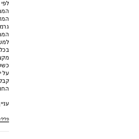
לפי 
המדי
גרמנ
הממש
למשר
בכל 
מקצו
על י
קבלת
החוץ
עניי
פלילי