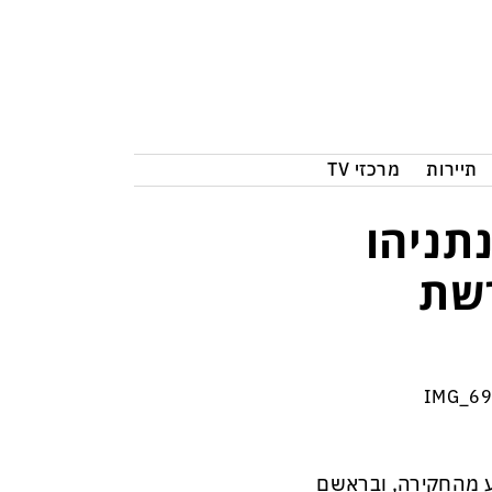
תיירות
מרכזי TV
תניהו
רשת
ע מהחקירה, ובראשם