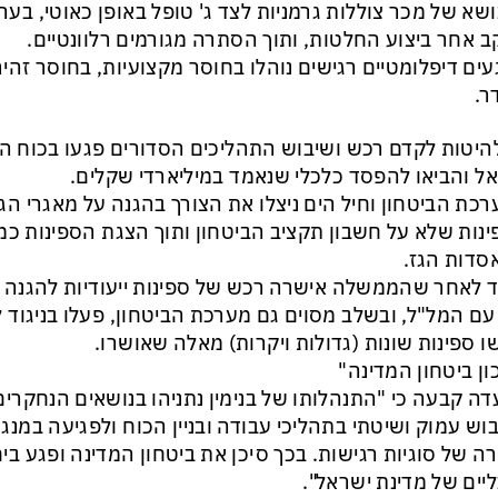
ושא של מכר צוללות גרמניות לצד ג' טופל באופן כאוטי, בער
 אחר ביצוע החלטות, ותוך הסתרה מגורמים רלוונטיים.
עים דיפלומטיים רגישים נוהלו בחוסר מקצועיות, בחוסר זהיר
ר.
היטות לקדם רכש ושיבוש התהליכים הסדורים פגעו בכוח ה
ל והביאו להפסד כלכלי שנאמד במיליארדי שקלים.
רכת הביטחון וחיל הים ניצלו את הצורך בהגנה על מאגרי הגז
נות שלא על חשבון תקציב הביטחון ותוך הצגת הספינות כמי
סדות הגז.
ד לאחר שהממשלה אישרה רכש של ספינות ייעודיות להגנה על
עם המל"ל, ובשלב מסוים גם מערכת הביטחון, פעלו בניגו
ו ספינות שונות (גדולות ויקרות) מאלה שאושרו.
ון ביטחון המדינה"
דה קבעה כי "התנהלותו של בנימין נתניהו בנושאים הנחקרים 
וש עמוק ושיטתי בתהליכי עבודה ובניין הכוח ולפגיעה במנג
ה של סוגיות רגישות. בכך סיכן את ביטחון המדינה ופגע בי
יים של מדינת ישראל".