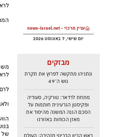
לראש
המוז
עניין מרכזי - news-israel.net
יום שישי, 7 באוגוסט 2026
סקר בחירות האמין בישראל –
מבזקים
איזנקוט מתבסס במקום הראשון –
משה 
ונתניהו מתקשה לפרוץ את תקרת
לראש המ
גוש ה־49
לרם ר
מתחת לרדאר: טורקיה, סעודיה
ופקיסטן הגרעינית חותמות על
ולאבנ
הסכם הגנה המשנה מהיסוד את
מאזן הכוחות באזורנו
הווע
בנוש
ראש הביון הבריטי מזהירה: העולם
של ס