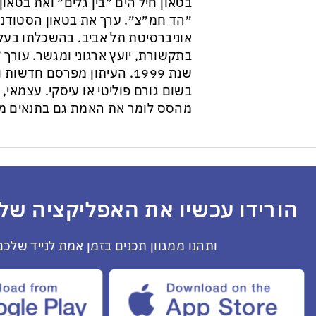
בטאון חיל הים ״בין גלים״ ואת בטא
״הד חמ״צ״. ערך את בטאון הסטודנט
אוניברסיטת תל אביב. בהשכלתו בעל 
בתקשורת, יועץ ארגוני ומגשר. עורך ״
שנת 1999. העיתון מפרסם חדש
בשום גורם פוליטי או עיסקי. עצמאי, ב
מהסס לומר את האמת גם בתנאים מס
הורידו עכשיו את האפליקציה שלנ
ותהנו ממגוון תכנים בזמן אמת לנייד שלכם