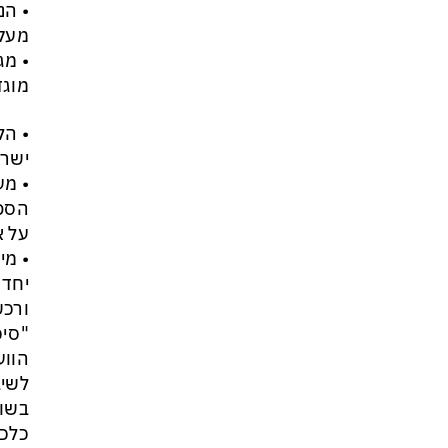
• הנ
זה הפך לטרנד מסוכן בארה״ב:
מעקב
כדי לנצח בפריימריז המתמודדים
• מג
מתחרים מי מתעב יותר את
מוגד
ממשלת נתניהו
• הל
ישרא
• מע
הספי
על א
• מי
יחד 
ורכש
"סיכ
הווע
לשיב
בשור
כלכל