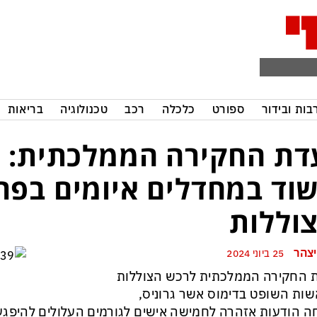
בות ובידור
ספורט
כלכלה
רכב
טכנולוגיה
בריאות
דת החקירה הממלכתית: נ
וד במחדלים איומים בפ
וללות
יצהר
25 ביוני 2024
 החקירה הממלכתית לרכש הצוללות
ות השופט בדימוס אשר גרוניס,
 הודעות אזהרה לחמישה אישים לגורמים העלולים להיפג