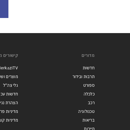
מדורים
קישורים מ
חדשות
erkaziTV
תרבות ובידור
מוצרים ושי
ספורט
גלי צה"ל
כלכלה
חדשות עכש
רכב
הצהרת נגי
טכנולוגיה
מדיניות פר
בריאות
מדיניות קובצי ie
תיירות