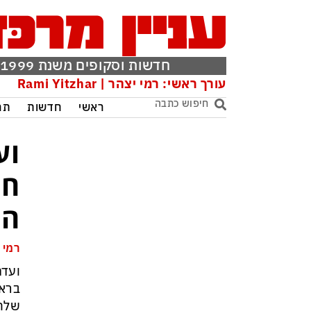
חדשות וסקופים משנת 1999
עורך ראשי: רמי יצהר | Rami Yitzhar
ראשי
חדשות
תר
וע
חש
הצ
רמי 
ועדת
בראש
שלחה