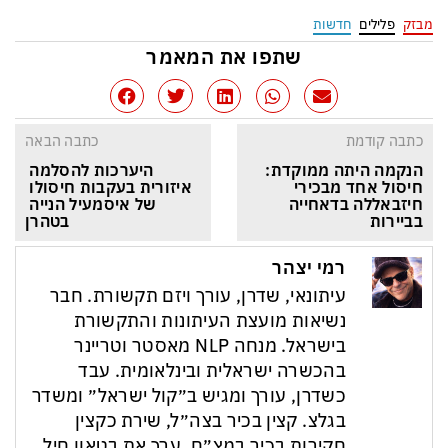
מבזק
פלילים
חדשות
שתפו את המאמר
כתבה קודמת
כתבה הבאה
הנקמה היתה ממוקדת: 
היערכות להסלמה 
חיסול אחד מבכירי 
איזורית בעקבות חיסולו 
חיזבאללה בדאחייה 
של איסמעיל הנייה 
בביירות
בטהרן
רמי יצהר
עיתונאי, שדרן, עורך ויזם תקשורת. חבר
נשיאות מועצת העיתונות והתקשורת
בישראל. מנחה NLP מאסטר וטריינר
בהכשרה ישראלית ובינלאומית. עבד
כשדרן, עורך ומגיש ב״קול ישראל״ ומשדר
בגלצ. קצין בכיר בצה״ל, שירת כקצין
חקירות בכיר במצ״ח. ערך את בטאון חיל