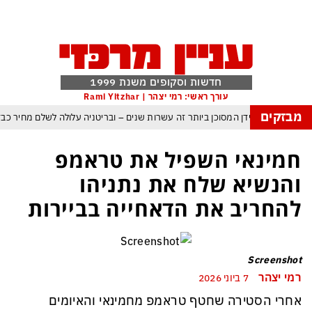
חדשות וסקופים משנת 1999
עורך ראשי: רמי יצהר | Rami Yitzhar
מבזקים
ה: העולם נכנס לעידן המסוכן ביותר זה עשרות שנים – ובריטניה עלולה לשלם מחיר כ
ות עם עומאן לגבי תפעול משותף של מצר הורמוז – אם טראמפ יאשר המלחמה תסתי
חמינאי השפיל את טראמפ
מי היה מאמין שבאר שבע תנצח את הכוכב האדום?
והנשיא שלח את נתניהו
תקפה ומיירטים להגנה – טראמפ נשאר רק עם ציוצי האיום המגוחכים שלא מזיזים לטה
להחריב את הדאחייה בביירות
גרדום כמדיניות: כך הפכה ההוצאה להורג לכלי ההרתעה המרכזי של המשטר האירא
אמפ, א-סיסי, ארדואן ושליט קטאר מכנסים פגישת ״כיפה אדומה״ לנתניהו בנושא ע
Screenshot
רמי יצהר
7 ביוני 2026
אחרי הסטירה שחטף טראמפ מחמינאי והאיומים