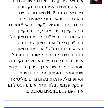
עיתונאי, שדרן, עורך ויזם תקשורת. חבר
נשיאות מועצת העיתונות והתקשורת
בישראל. מנחה NLP מאסטר וטריינר
בהכשרה ישראלית ובינלאומית. עבד
כשדרן, עורך ומגיש ב״קול ישראל״ ומשדר
בגלצ. קצין בכיר בצה״ל, שירת כקצין
חקירות בכיר במצ״ח. ערך את בטאון חיל
הים ״בין גלים״ ואת בטאון המשטרה
הצבאית ״הד חמ״צ״. ערך את בטאון
הסטודנטים ״יתוש״ של אוניברסיטת תל
אביב. בהשכלתו בעל תואר שני בתקשורת,
יועץ ארגוני ומגשר. עורך ״עניין מרכזי״ מאז
שנת 1999. העיתון מפרסם חדשות
וסקופים ללא תלות בשום גורם פוליטי או
עיסקי. עצמאי, בלתי תלוי ואינו מהסס לומר
את האמת גם בתנאים מסובכים.