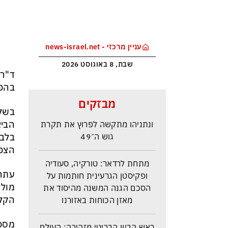
עניין מרכזי - news-israel.net
שבת, 8 באוגוסט 2026
ד"ר 
בהפי
סקר בחירות האמין בישראל –
מבזקים
איזנקוט מתבסס במקום הראשון –
בשלב
ונתניהו מתקשה לפרוץ את תקרת
הביא
גוש ה־49
הצפו
מתחת לרדאר: טורקיה, סעודיה
ופקיסטן הגרעינית חותמות על
עתה 
הסכם הגנה המשנה מהיסוד את
מול 
מאזן הכוחות באזורנו
הקלע
ראש הביון הבריטי מזהירה: העולם
מספר