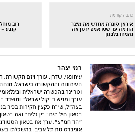
כתבה קודמת
איראן סוגרת מחדש את מיצר 
רוב מוחלט
הורמוז עד שטראמפ ירסן את 
קובע – ב
נתניהו בלבנון
רמי יצהר
עיתונאי, שדרן, עורך ויזם תקשורת. 
וטריינר בהכשרה ישראלית ובינלאומי
עורך ומגיש ב״קול ישראל״ ומשדר בגל
בצה״ל, שירת כקצין חקירות בכיר במ
בטאון חיל הים ״בין גלים״ ואת בטא
״הד חמ״צ״. ערך את בטאון הסטודנט
אוניברסיטת תל אביב. בהשכלתו בעל 