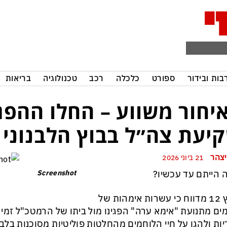
בות ובידור
ספורט
כלכלה
רכב
טכנולוגיה
בריאות
יחור משווע – החלו ההפג
יעת צה״ל בבוץ הלבנוני 
יצהר
21 ביוני 2026
 הייתם עד עכשיו?
Screenshot
ערוץ 12 מדווח כי עשרות אימהות של
ים מתנועת "אימא ערה" הפגינו מול ביתו של הרמטכ"ל זמי
ות ולהגן על חיי הלוחמים מהחלטות פוליטיות מסוכנות בלבנו