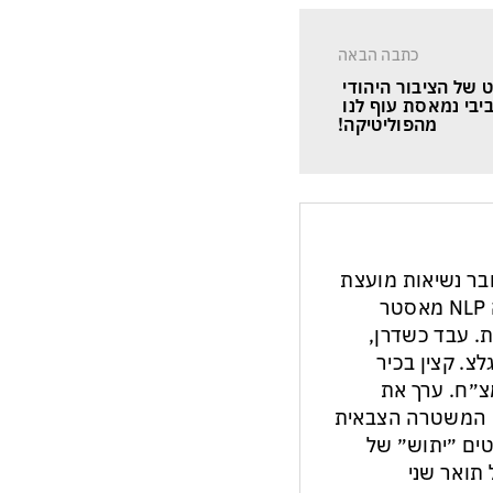
כתבה הבאה
 של הציבור היהודי 
יבי נמאסת עוף לנו 
מהפוליטיקה!
חבר נשיאות מועצת
העיתונות והתקשורת בישראל. מנחה NLP מאסטר
ת. עבד כשדרן,
צ. קצין בכיר
צ״ח. ערך את
ון המשטרה הצבאית
ים ״יתוש״ של
תואר שני