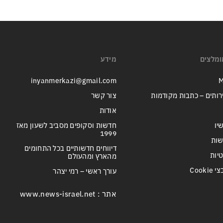
ומלצים
מידע
inyanmerkazi@gmail.com
M
רותים – כתבות מקודמות
צור קשר
אודות
יו
חדשות וסקופים מסביב לשעון מאז
1999
שות
דיווחים חדשותיים בכל התחומים
טיות
מהארץ ומהעולם
Cook
עורך ראשי – רמי יצהר
אתר : www.news-israel.net