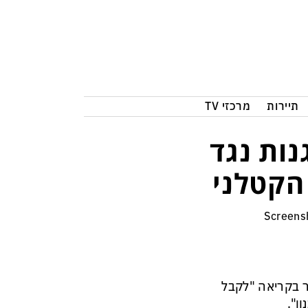
תיירות
מרכזי TV
נות נגד
הקטלני
ר בקריאה "לקבל
ן".