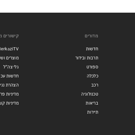
מדורים
קישורים מ
חדשות
erkaziTV
תרבות ובידור
מוצרים ושי
ספורט
גלי צה"ל
כלכלה
חדשות עכש
רכב
הצהרת נגי
טכנולוגיה
מדיניות פר
בריאות
מדיניות קובצי ie
תיירות