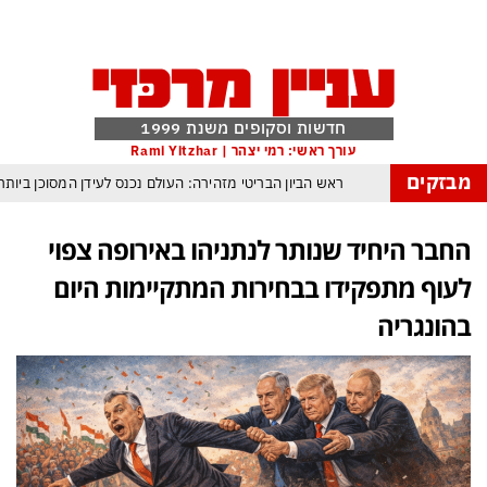
חדשות וסקופים משנת 1999
עורך ראשי: רמי יצהר | Rami Yitzhar
מבזקים
ראש הביון הבריטי מזהירה: העולם נכנס לעידן המסוכן ביות
את ממשלת נתניהו
איראן: יש הסכמות עם עומאן לגבי תפעול משותף 
החבר היחיד שנותר לנתניהו באירופה צפוי
ל קייב
איטליה בוערת: 27 הערים הגדולות בכוננות אדומה
לעוף מתפקידו בבחירות המתקיימות היום
דיווח אמריקני: לצבא אוזלות פצצות מדויקות להתקפה ומיירטים להגנה – טראמפ נש
בהונגריה
גרדום כמדיניות: כך הפכה ההוצ
טראמפ, א-סיסי, ארדואן ושליט קטאר