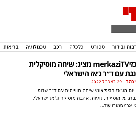
בות ובידור
ספורט
כלכלה
רכב
טכנולוגיה
בריאות
מרכזיmerkaziTV מציג: שיחה מוסיקלית
גת עם ד״ר ג׳אז הישראלי
יצהר
29 באפריל 2022
יום הג׳אז הבינלאומי שיחה חווייתית עם ד״ר שלומי
ברג על מוסיקה, זוגיות, אהבת מוסיקה וג׳אז ישראלי.
י ארמסמורו
עוד...