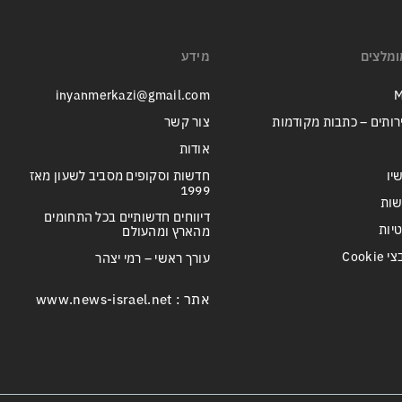
ומלצים
מידע
inyanmerkazi@gmail.com
M
רותים – כתבות מקודמות
צור קשר
אודות
יו
חדשות וסקופים מסביב לשעון מאז
1999
שות
דיווחים חדשותיים בכל התחומים
טיות
מהארץ ומהעולם
Cook
עורך ראשי – רמי יצהר
אתר : www.news-israel.net