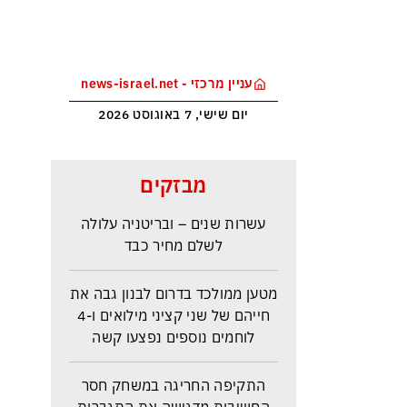
עניין מרכזי - news-israel.net
יום שישי, 7 באוגוסט 2026
ראש הביון הבריטי מזהירה: העולם
מבזקים
נכנס לעידן המסוכן ביותר זה
עשרות שנים – ובריטניה עלולה
לשלם מחיר כבד
מטען ממולכד בדרום לבנון גבה את
חייהם של שני קציני מילואים ו-4
לוחמים נוספים נפצעו קשה
התקיפה החריגה במשחק חסר
החשיבות מדגישה את התגברות