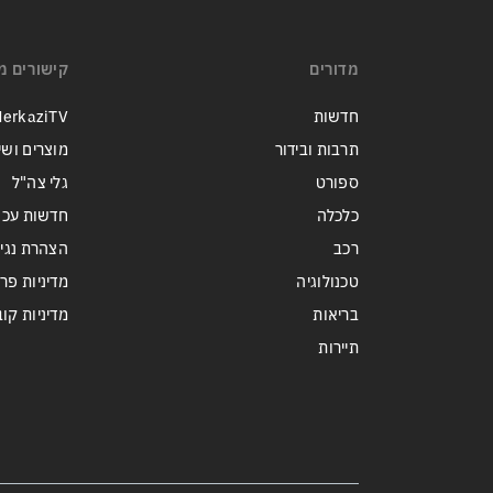
מי היה מאמין שבאר שבע תנצח
את הכוכב האדום?
מדורים
קישורים מ
חדשות
erkaziTV
תרבות ובידור
מוצרים ושי
ספורט
גלי צה"ל
כלכלה
חדשות עכש
רכב
הצהרת נגי
טכנולוגיה
מדיניות פר
בריאות
מדיניות קובצי ie
תיירות