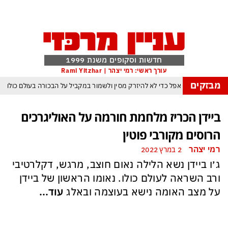
חדשות וסקופים משנת 1999
עורך ראשי: רמי יצהר | Rami Yitzhar
מבזקים
הטריק של אפל כדי לא להיזרק מסין ולשמור במקביל על הבכורה בעולם כולו
 המלאכותית: ByteDance מאמנת מפלצת של טריליוני פרמטרים
ביידן הכריז מלחמת חורמה על האוליגרכים
ג של טראמפ המאיים למוטט את כלכלת ארה״ב ומבודד את ישראל יותר מאי פעם
הרוסים מקורבי פוטין
יסטן הגרעינית חותמות על הסכם הגנה המשנה מהיסוד את מאזן הכוחות באזורנו
רמי יצהר
2 במרץ 2022
משחק חסר החשיבות מדגישה את התגברות החוליגניזם הפראי בכדורגל הישראלי
ג׳ו ביידן נשא הלילה נאום חוצב, מרגש, דקלרטיבי
״א: הכסף הערבי עלול לנצח ולסכן את הכדורגל האירופי וכמובן גם את הישראלי
ורב השראה לעולם כולו. נאומו הראשון של ביידן
על מצב האומה נישא בעוצמה ובאלג
עוד...