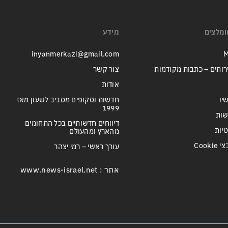
ומלצים
מידע
inyanmerkazi@gmail.com
M
רותים – כתבות מקודמות
צור קשר
אודות
יו
חדשות וסקופים מסביב לשעון מאז
1999
שות
דיווחים חדשותיים בכל התחומים
טיות
מהארץ ומהעולם
Cook
עורך ראשי – רמי יצהר
אתר : www.news-israel.net