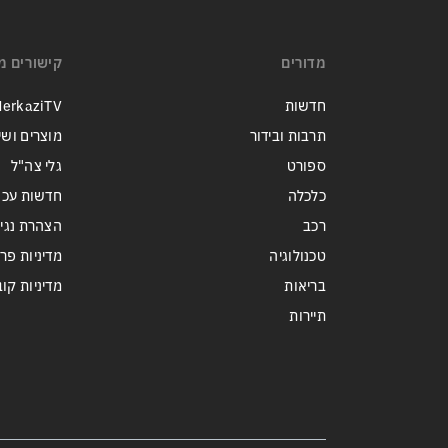
מי היה מאמין שבאר שבע תנצח
את הכוכב האדום?
מדורים
קישורים מ
חדשות
erkaziTV
תרבות ובידור
מוצרים ושי
ספורט
גלי צה"ל
כלכלה
חדשות עכש
רכב
הצהרת נגי
טכנולוגיה
מדיניות פר
בריאות
מדיניות קובצי ie
תיירות