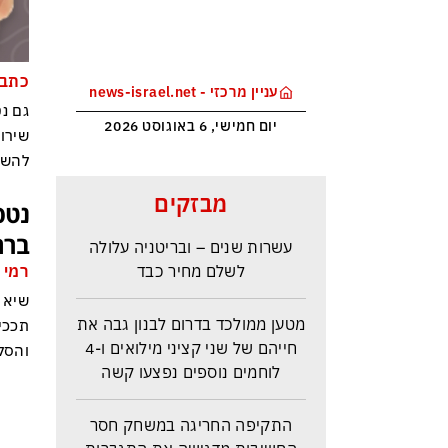
כתבת
עניין מרכזי - news-israel.net
גם נ
יום חמישי, 6 באוגוסט 2026
שירו
להשע
ראש הביון הבריטי מזהירה: העולם
מבזקים
נטפ
נכנס לעידן המסוכן ביותר זה
ברח
עשרות שנים – ובריטניה עלולה
לשלם מחיר כבד
רמי 
שיא 
מטען ממולכד בדרום לבנון גבה את
תככי 
חייהם של שני קציני מילואים ו-4
והסק
לוחמים נוספים נפצעו קשה
התקיפה החריגה במשחק חסר
החשיבות מדגישה את התגברות