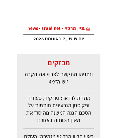
עניין מרכזי - news-israel.net
יום שישי, 7 באוגוסט 2026
סקר בחירות האמין בישראל –
מבזקים
איזנקוט מתבסס במקום הראשון –
ונתניהו מתקשה לפרוץ את תקרת
גוש ה־49
מתחת לרדאר: טורקיה, סעודיה
ופקיסטן הגרעינית חותמות על
הסכם הגנה המשנה מהיסוד את
מאזן הכוחות באזורנו
ראש הביון הבריטי מזהירה: העולם