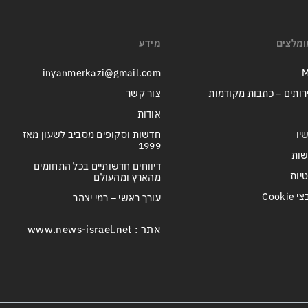
ומלצים
מידע
inyanmerkazi@gmail.com
M
רותים – כתבות מקודמות
צור קשר
אודות
יו
חדשות וסקופים מסביב לשעון מאז
1999
שות
דיווחים חדשותיים בכל התחומים
טיות
מהארץ ומהעולם
Cook
עורך ראשי – רמי יצהר
אתר : www.news-israel.net