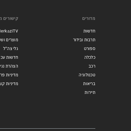
זה הפך לטרנד מסוכן בארה״ב:
כדי לנצח בפריימריז המתמודדים
מדורים
מתחרים מי מתעב יותר את
קישורים מ
ממשלת נתניהו
חדשות
erkaziTV
תרבות ובידור
מוצרים ושי
ספורט
גלי צה"ל
כלכלה
חדשות עכש
רכב
הצהרת נגי
טכנולוגיה
מדיניות פר
בריאות
מדיניות קובצי ie
תיירות